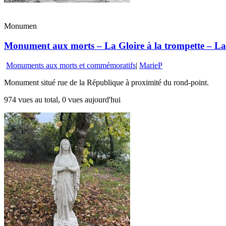
Monumen
Monument aux morts – La Gloire à la trompette – La 
Monuments aux morts et commémoratifs
|
MarieP
Monument situé rue de la République à proximité du rond-point.
974 vues au total, 0 vues aujourd'hui