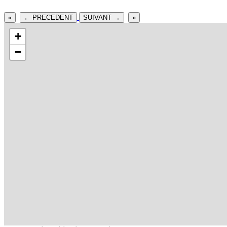
«
← PRECEDENT
SUIVANT →
»
+
−