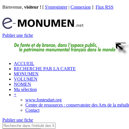
Bienvenue,
visiteur !
[
S'enregistrer
|
Connexion
]
Flux RSS
Publier une fiche
ACCUEIL
RECHERCHE PAR LA CARTE
MONUMEN
VOLUMEN
NOMEN
Ma sélection
+
www.fontesdart.org
Centre de ressources : conservatoire des Arts de la métall
Contact
Publier une fiche