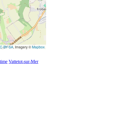
C-BY-SA
, Imagery ©
Mapbox
time
Vattetot-sur-Mer