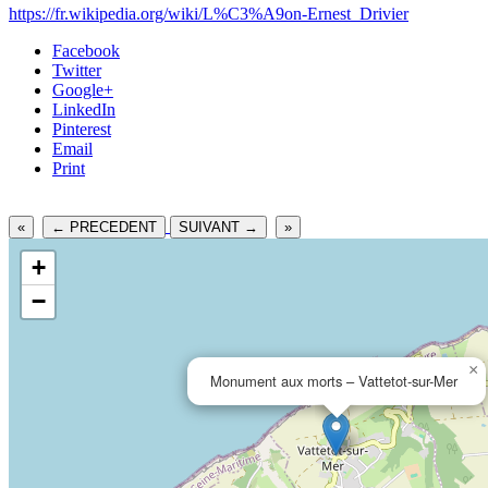
https://fr.wikipedia.org/wiki/L%C3%A9on-Ernest_Drivier
Facebook
Twitter
Google+
LinkedIn
Pinterest
Email
Print
«
← PRECEDENT
SUIVANT →
»
+
−
×
Monument aux morts – Vattetot-sur-Mer