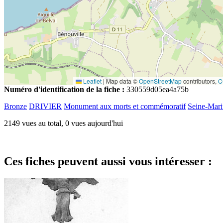
Leaflet
|
Map data ©
OpenStreetMap
contributors,
C
Numéro d'identification de la fiche :
330559d05ea4a75b
Bronze
DRIVIER
Monument aux morts et commémoratif
Seine-Mari
2149 vues au total, 0 vues aujourd'hui
Ces fiches peuvent aussi vous intéresser :