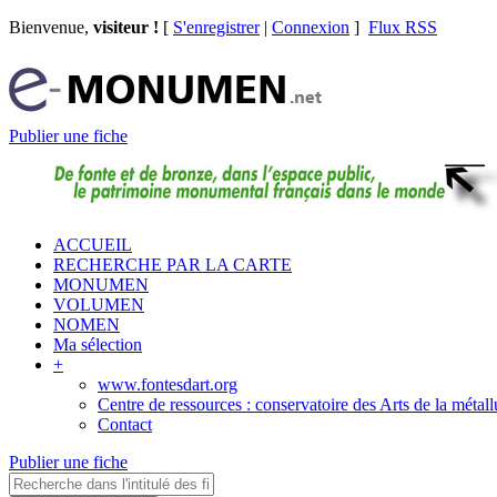
Bienvenue,
visiteur !
[
S'enregistrer
|
Connexion
]
Flux RSS
Publier une fiche
ACCUEIL
RECHERCHE PAR LA CARTE
MONUMEN
VOLUMEN
NOMEN
Ma sélection
+
www.fontesdart.org
Centre de ressources : conservatoire des Arts de la métall
Contact
Publier une fiche