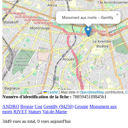
×
Monument aux morts – Gentilly
Leaflet
|
Map data ©
OpenStreetMap
contributors,
C
Numéro d'identification de la fiche :
78859451fff845b1
ANDRO
Bronze
Coq
Gentilly (94250)
Groupe
Monument aux
morts
RIVET
Statues
Val-de-Marne
3449 vues au total, 0 vues aujourd'hui