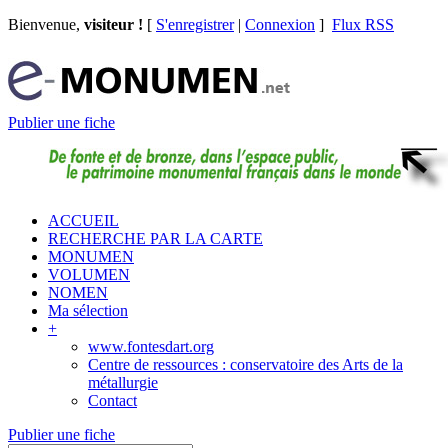
Bienvenue,
visiteur !
[
S'enregistrer
|
Connexion
]
Flux RSS
Publier une fiche
ACCUEIL
RECHERCHE PAR LA CARTE
MONUMEN
VOLUMEN
NOMEN
Ma sélection
+
www.fontesdart.org
Centre de ressources : conservatoire des Arts de la
métallurgie
Contact
Publier une fiche