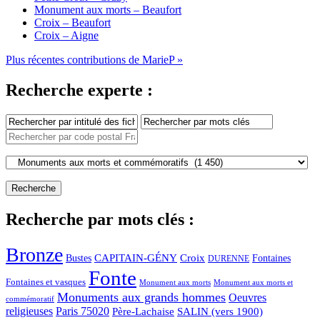
Monument aux morts – Beaufort
Croix – Beaufort
Croix – Aigne
Plus récentes contributions de MarieP »
Recherche experte :
Recherche par mots clés :
Bronze
CAPITAIN-GÉNY
Bustes
Croix
Fontaines
DURENNE
Fonte
Fontaines et vasques
Monument aux morts et
Monument aux morts
Monuments aux grands hommes
Oeuvres
commémoratif
religieuses
Paris 75020
Père-Lachaise
SALIN (vers 1900)