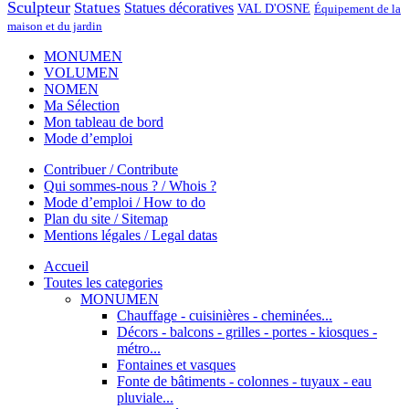
Sculpteur
Statues
Statues décoratives
VAL D'OSNE
Équipement de la
maison et du jardin
MONUMEN
VOLUMEN
NOMEN
Ma Sélection
Mon tableau de bord
Mode d’emploi
Contribuer / Contribute
Qui sommes-nous ? / Whois ?
Mode d’emploi / How to do
Plan du site / Sitemap
Mentions légales / Legal datas
Accueil
Toutes les categories
MONUMEN
Chauffage - cuisinières - cheminées...
Décors - balcons - grilles - portes - kiosques -
métro...
Fontaines et vasques
Fonte de bâtiments - colonnes - tuyaux - eau
pluviale...