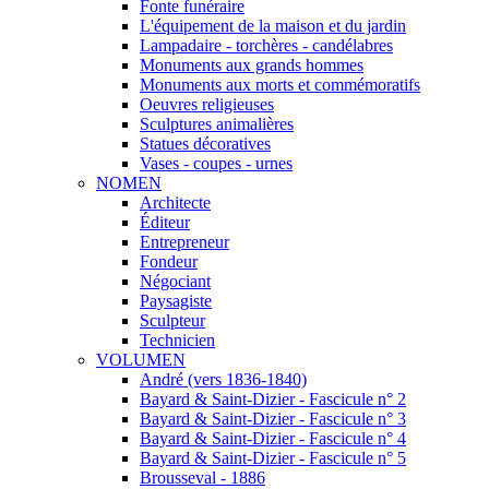
Fonte funéraire
L'équipement de la maison et du jardin
Lampadaire - torchères - candélabres
Monuments aux grands hommes
Monuments aux morts et commémoratifs
Oeuvres religieuses
Sculptures animalières
Statues décoratives
Vases - coupes - urnes
NOMEN
Architecte
Éditeur
Entrepreneur
Fondeur
Négociant
Paysagiste
Sculpteur
Technicien
VOLUMEN
André (vers 1836-1840)
Bayard & Saint-Dizier - Fascicule n° 2
Bayard & Saint-Dizier - Fascicule n° 3
Bayard & Saint-Dizier - Fascicule n° 4
Bayard & Saint-Dizier - Fascicule n° 5
Brousseval - 1886