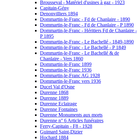
Brousseval - Matériel d'usines à gaz - 1923
Capitain-Gény
Denonvilliers 1894
Dommartin-le-Franc - Fd de Chanlaire - 1890
Dommartin-le-Franc - Fd de Chanlaire - P 1890
Dommartin-le-Franc - Héritiers Fd de Chanlaire -
P 1895
Dommartin-le-Franc - Le Bachellé - 1849-1890
Dommartin-le-Franc - Le Bachellé - P 1849
Dommartin-le-Franc - Le Bachellé & de
Chanlaire - Vers 1860
Dommartin-le-Franc 1899
Dommartin-le-Franc 1936
Dommartin-le-Franc AG 1928
Dommartin-le-Franc vers 1936
Ducel Val d'Osne
Durenne 1868
Durenne 1889
Durenne Eclairage
Durenne Fontaines
Durenne Monuments aux morts
Durenne n° 6 Articles funéraires
Ferry-Capitain - F8 - 1928
Guimard Saint-Dizier
Hochard 1884