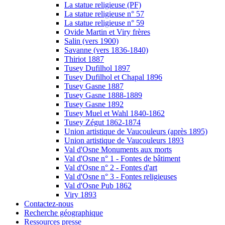
La statue religieuse (PF)
La statue religieuse n° 57
La statue religieuse n° 59
Ovide Martin et Viry frères
Salin (vers 1900)
Savanne (vers 1836-1840)
Thiriot 1887
Tusey Dufilhol 1897
Tusey Dufilhol et Chapal 1896
Tusey Gasne 1887
Tusey Gasne 1888-1889
Tusey Gasne 1892
Tusey Muel et Wahl 1840-1862
Tusey Zégut 1862-1874
Union artistique de Vaucouleurs (après 1895)
Union artistique de Vaucouleurs 1893
Val d'Osne Monuments aux morts
Val d'Osne n° 1 - Fontes de bâtiment
Val d'Osne n° 2 - Fontes d'art
Val d'Osne n° 3 - Fontes religieuses
Val d'Osne Pub 1862
Viry 1893
Contactez-nous
Recherche géographique
Ressources presse