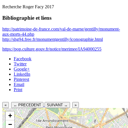
Recherche Roger Facy 2017
Bibliographie et liens
http://patrimoine-de-france.com/val-de-marne/gentilly/monument-
aux-morts-44.php
http://shg94.free.fr/monumentgentilly/iconographie.html
https://pop.culture.gouv.fr/notice/merimee/IA94000255
Facebook
Twitter
Google+
LinkedIn
Pinterest
Email
Print
«
← PRECEDENT
SUIVANT →
»
+
−