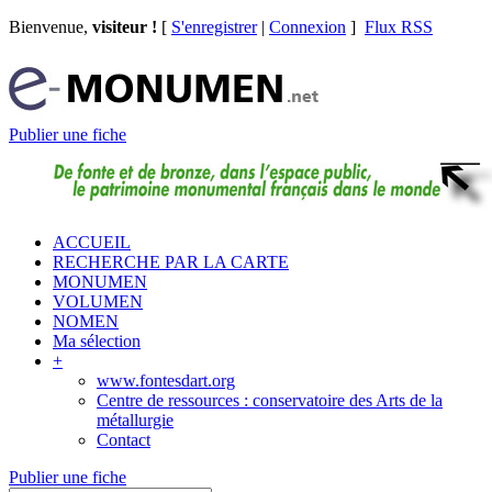
Bienvenue,
visiteur !
[
S'enregistrer
|
Connexion
]
Flux RSS
Publier une fiche
ACCUEIL
RECHERCHE PAR LA CARTE
MONUMEN
VOLUMEN
NOMEN
Ma sélection
+
www.fontesdart.org
Centre de ressources : conservatoire des Arts de la
métallurgie
Contact
Publier une fiche