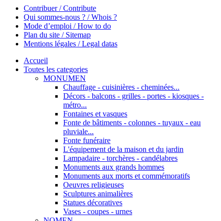
Contribuer / Contribute
Qui sommes-nous ? / Whois ?
Mode d’emploi / How to do
Plan du site / Sitemap
Mentions légales / Legal datas
Accueil
Toutes les categories
MONUMEN
Chauffage - cuisinières - cheminées...
Décors - balcons - grilles - portes - kiosques -
métro...
Fontaines et vasques
Fonte de bâtiments - colonnes - tuyaux - eau
pluviale...
Fonte funéraire
L'équipement de la maison et du jardin
Lampadaire - torchères - candélabres
Monuments aux grands hommes
Monuments aux morts et commémoratifs
Oeuvres religieuses
Sculptures animalières
Statues décoratives
Vases - coupes - urnes
NOMEN