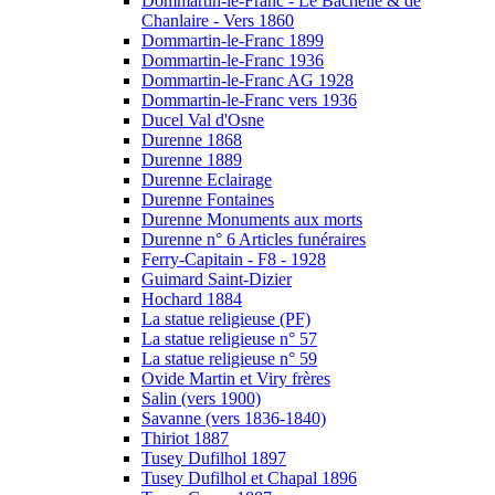
Dommartin-le-Franc - Le Bachellé & de
Chanlaire - Vers 1860
Dommartin-le-Franc 1899
Dommartin-le-Franc 1936
Dommartin-le-Franc AG 1928
Dommartin-le-Franc vers 1936
Ducel Val d'Osne
Durenne 1868
Durenne 1889
Durenne Eclairage
Durenne Fontaines
Durenne Monuments aux morts
Durenne n° 6 Articles funéraires
Ferry-Capitain - F8 - 1928
Guimard Saint-Dizier
Hochard 1884
La statue religieuse (PF)
La statue religieuse n° 57
La statue religieuse n° 59
Ovide Martin et Viry frères
Salin (vers 1900)
Savanne (vers 1836-1840)
Thiriot 1887
Tusey Dufilhol 1897
Tusey Dufilhol et Chapal 1896