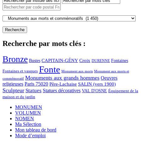
Recherche par mots clés :
Bronze
CAPITAIN-GÉNY
Bustes
Croix
Fontaines
DURENNE
Fonte
Fontaines et vasques
Monument aux morts et
Monument aux morts
Monuments aux grands hommes
Oeuvres
commémoratif
religieuses
Paris 75020
Père-Lachaise
SALIN (vers 1900)
Sculpteur
Statues
Statues décoratives
VAL D'OSNE
Équipement de la
maison et du jardin
MONUMEN
VOLUMEN
NOMEN
Ma Sélection
Mon tableau de bord
Mode d’emploi