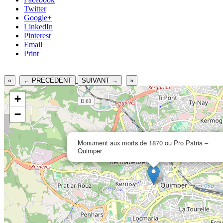
Twitter
Google+
LinkedIn
Pinterest
Email
Print
«
← PRECEDENT
SUIVANT →
»
+
−
Monument aux morts de 1870 ou Pro Patria –
Quimper