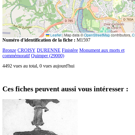
Leaflet
|
Map data ©
OpenStreetMap
contributors,
C
Numéro d'identification de la fiche :
M1597
Bronze
CROISY
DURENNE
Finistère
Monument aux morts et
commémoratif
Quimper (29000)
4492 vues au total, 0 vues aujourd'hui
Ces fiches peuvent aussi vous intéresser :