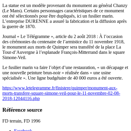
La statue est un modèle provenant du monument au général Chanzy
(Le Mans). Certains personnages caractéristiques de ce monument
ont été sélectionnés pour être dupliqués, ici un fusilier marin.
L’entreprise DURENNE a assuré la fabrication et la diffusion après
la guerre de 1870.
Journal « Le Télégramme », article du 2 août 2018 : À l’occasion
des cérémonies du centenaire de l’armistice du 11 novembre 1918,
le monument aux morts de Quimper sera transféré de la place La
Tour-d’Auvergne à l’esplanade François-Mitterrand dans le square
Simone-Veil.
Le fusilier marin va faire l’objet d’une restauration, « un décapage et
une nouvelle peinture brun-noir » réalisée dans « une usine
spécialisée ». Une ligne budgétaire de 40 000 euros a été ouverte.
https://www.letelegramme.fr/finistere/quimper/monument-aux-
morts-transfere-square-simone-veil-pour-le-11-novembre-02-08-
2018-12044116.php
Référence source
FD terrain, FD 1996
Facebook