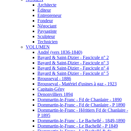
Architecte
Éditeur
Entrepreneur
Fondeur
Négociant
Paysagiste
Sculpteur
Technicien
VOLUMEN
André (vers 1836-1840)
Bayard & Saint-Dizier - Fascicule n° 2
Bayard & Saint-Dizier - Fascicule n° 3
Bayard & Saint-Dizier - Fascicule n° 4
Bayard & Saint-Dizier - Fascicule n° 5
Brousseval - 1886
Brousseval - Matériel d'usines à gaz - 1923
Capitain-Gény
Denonvilliers 1894
Dommartin-le-Franc - Fd de Chanlaire - 1890
Dommartin-le-Franc - Fd de Chanlaire - P 1890
Dommartin-le-Franc - Héritiers Fd de Chanlaire -
P 1895
Dommartin-le-Franc - Le Bachellé - 1849-1890
Dommartin-le-Franc - Le Bachellé - P 1849