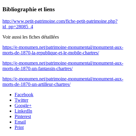
Bibliographie et liens
http://www.petit-patrimoine.com/fiche-petit-patrimoine.php?
id_pp=28085_4
Voir aussi les fiches détaillées
https://e-monumen.net/patrimoine-monumental/monument-aux-
morts-de-1870-la-republique-et-le-mobile-chartres/
https://e-monumen.net/patrimoine-monumental/monument-aux-
morts-de-1870-un-fantassin-chartres/
https://e-monumen.net/patrimoine-monumental/monument-aux-
morts-de-1870-un-artilleur-chartres/
Facebook
Twitter
Google+
LinkedIn
Pinterest
Email
Print