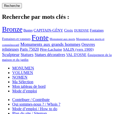
Recherche par mots clés :
Bronze
CAPITAIN-GÉNY
Bustes
Croix
Fontaines
DURENNE
Fonte
Fontaines et vasques
Monument aux morts et
Monument aux morts
Monuments aux grands hommes
Oeuvres
commémoratif
religieuses
Paris 75020
Père-Lachaise
SALIN (vers 1900)
Sculpteur
Statues
Statues décoratives
VAL D'OSNE
Équipement de la
maison et du jardin
MONUMEN
VOLUMEN
NOMEN
Ma Sélection
Mon tableau de bord
Mode d’emploi
Contribuer / Contribute
Qui sommes-nous ? / Whois ?
Mode d’emploi / How to do
Plan du site / Sitemap