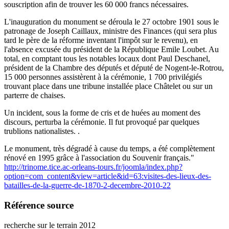
souscription afin de trouver les 60 000 francs nécessaires.
L'inauguration du monument se déroula le 27 octobre 1901 sous le
patronage de Joseph Caillaux, ministre des Finances (qui sera plus
tard le père de la réforme inventant l'impôt sur le revenu), en
l'absence excusée du président de la République Emile Loubet. Au
total, en comptant tous les notables locaux dont Paul Deschanel,
président de la Chambre des députés et député de Nogent-le-Rotrou,
15 000 personnes assistèrent à la cérémonie, 1 700 privilégiés
trouvant place dans une tribune installée place Châtelet ou sur un
parterre de chaises.
Un incident, sous la forme de cris et de huées au moment des
discours, perturba la cérémonie. Il fut provoqué par quelques
trublions nationalistes. .
Le monument, très dégradé à cause du temps, a été complètement
rénové en 1995 grâce à l'association du Souvenir français."
http://trinome.tice.ac-orleans-tours.fr/joomla/index.php?
option=com_content&view=article&id=63:visites-des-lieux-des-
batailles-de-la-guerre-de-1870-2-decembre-2010-22
Référence source
recherche sur le terrain 2012