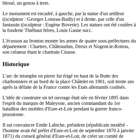
blessé, un genou à terre.
Le monument est encadré, à gauche, par la statue d'un artilleur
((sculpteur : Georges Loiseau-Bailly) et à droite, par celle d'un
fantassin ((sculpteur : Eugène Boverie). Les statues ont été coulées à
la fonderie Thiébaut frères, Louis Gasne succ.
L'écusson au fronton montre les armes de quatre sous-préfectures du
département : Chartres, Châteaudun, Dreux et Nogent-le-Rotrou,
son créateur étant le chartrain Cirasse.
Historique
L'arc de triomphe en pierre fut érigé en haut de la Butte des
charbonniers et au bord de la place Châtelet en 1901, soit trente ans
après la défaite de la France contre les Etats allemands coalisés.
L'idée de construire un tel ouvrage était née en février 1895 dans
l'esprit du marquis de Maleyssie, ancien commandant du 1er
bataillon des mobiles d'Eure-et-Loir pendant la guerre franco-
prussienne.
Il sut convaincre Emile Labiche, président (républicain modéré -
l'homme avait été préfet d'Eure-et-Loir de septembre 1870 à janvier
1871) du conseil général d'Eure-et-Loir, de créer un comité de