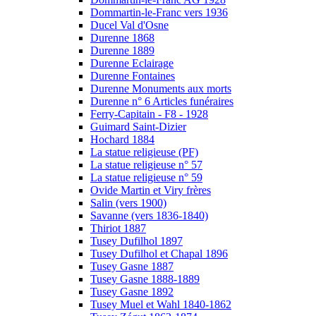
Dommartin-le-Franc vers 1936
Ducel Val d'Osne
Durenne 1868
Durenne 1889
Durenne Eclairage
Durenne Fontaines
Durenne Monuments aux morts
Durenne n° 6 Articles funéraires
Ferry-Capitain - F8 - 1928
Guimard Saint-Dizier
Hochard 1884
La statue religieuse (PF)
La statue religieuse n° 57
La statue religieuse n° 59
Ovide Martin et Viry frères
Salin (vers 1900)
Savanne (vers 1836-1840)
Thiriot 1887
Tusey Dufilhol 1897
Tusey Dufilhol et Chapal 1896
Tusey Gasne 1887
Tusey Gasne 1888-1889
Tusey Gasne 1892
Tusey Muel et Wahl 1840-1862