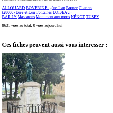
ALLOUARD
BOVERIE Eugène Jean
Bronze
Chartres
(28000)
Eure-et-Loir
Fontaines
LOISEAU-
BAILLY
Mascarons
Monument aux morts
NÉNOT
TUSEY
8631 vues au total, 0 vues aujourd'hui
Ces fiches peuvent aussi vous intéresser :