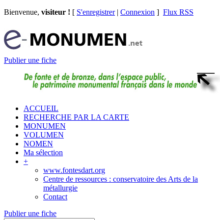
Bienvenue,
visiteur !
[
S'enregistrer
|
Connexion
]
Flux RSS
Publier une fiche
ACCUEIL
RECHERCHE PAR LA CARTE
MONUMEN
VOLUMEN
NOMEN
Ma sélection
+
www.fontesdart.org
Centre de ressources : conservatoire des Arts de la
métallurgie
Contact
Publier une fiche