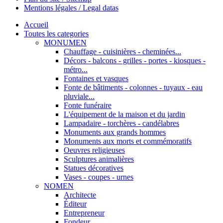
Mentions légales / Legal datas
Accueil
Toutes les categories
MONUMEN
Chauffage - cuisinières - cheminées...
Décors - balcons - grilles - portes - kiosques -
métro...
Fontaines et vasques
Fonte de bâtiments - colonnes - tuyaux - eau
pluviale...
Fonte funéraire
L'équipement de la maison et du jardin
Lampadaire - torchères - candélabres
Monuments aux grands hommes
Monuments aux morts et commémoratifs
Oeuvres religieuses
Sculptures animalières
Statues décoratives
Vases - coupes - urnes
NOMEN
Architecte
Éditeur
Entrepreneur
Fondeur