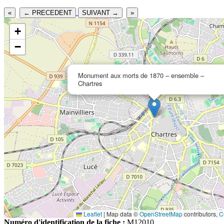
«
← PRECEDENT
SUIVANT →
»
+
−
Monument aux morts de 1870 – ensemble –
Chartres
Leaflet
|
Map data ©
OpenStreetMap
contributors,
C
Numéro d'identification de la fiche :
M12010