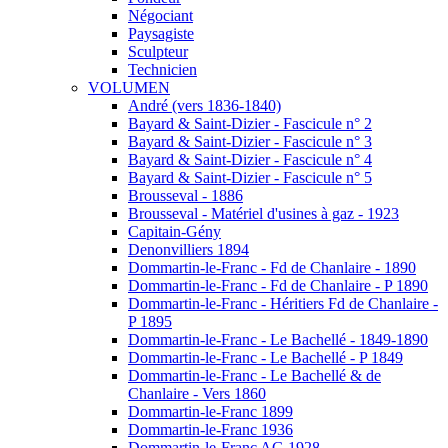
Négociant
Paysagiste
Sculpteur
Technicien
VOLUMEN
André (vers 1836-1840)
Bayard & Saint-Dizier - Fascicule n° 2
Bayard & Saint-Dizier - Fascicule n° 3
Bayard & Saint-Dizier - Fascicule n° 4
Bayard & Saint-Dizier - Fascicule n° 5
Brousseval - 1886
Brousseval - Matériel d'usines à gaz - 1923
Capitain-Gény
Denonvilliers 1894
Dommartin-le-Franc - Fd de Chanlaire - 1890
Dommartin-le-Franc - Fd de Chanlaire - P 1890
Dommartin-le-Franc - Héritiers Fd de Chanlaire -
P 1895
Dommartin-le-Franc - Le Bachellé - 1849-1890
Dommartin-le-Franc - Le Bachellé - P 1849
Dommartin-le-Franc - Le Bachellé & de
Chanlaire - Vers 1860
Dommartin-le-Franc 1899
Dommartin-le-Franc 1936
Dommartin-le-Franc AG 1928