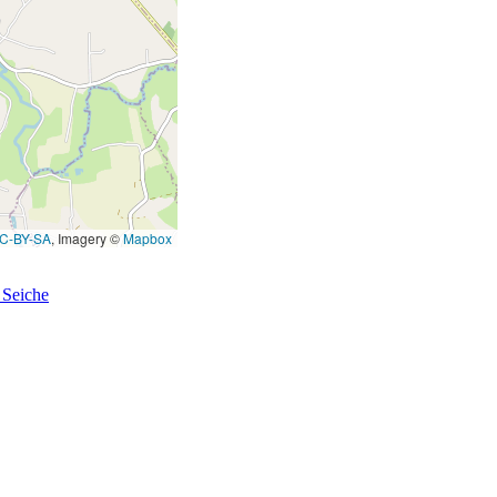
C-BY-SA
, Imagery ©
Mapbox
 Seiche