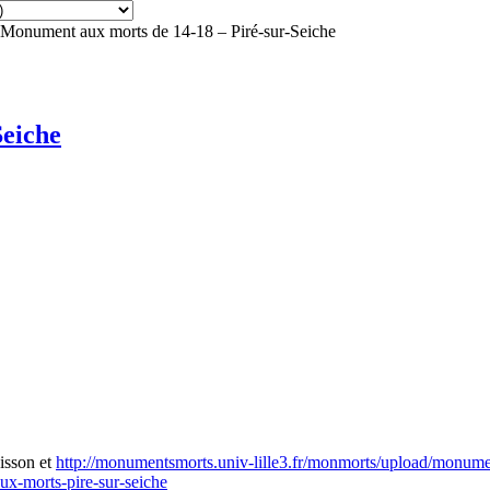
Monument aux morts de 14-18 – Piré-sur-Seiche
Seiche
isson et
http://monumentsmorts.univ-lille3.fr/monmorts/upload/monume
ux-morts-pire-sur-seiche