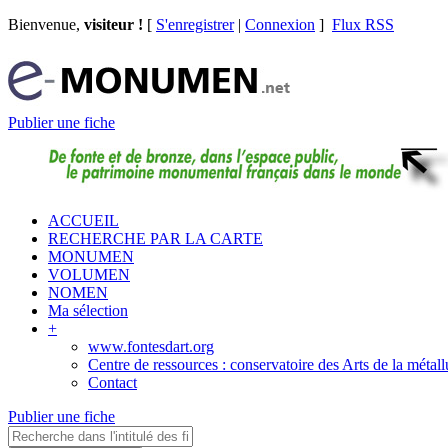
Bienvenue,
visiteur !
[
S'enregistrer
|
Connexion
]
Flux RSS
Publier une fiche
ACCUEIL
RECHERCHE PAR LA CARTE
MONUMEN
VOLUMEN
NOMEN
Ma sélection
+
www.fontesdart.org
Centre de ressources : conservatoire des Arts de la métall
Contact
Publier une fiche