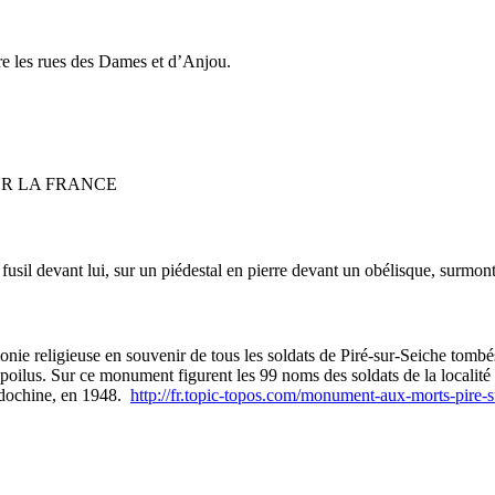
re les rues des Dames et d’Anjou.
POUR LA FRANCE
usil devant lui, sur un piédestal en pierre devant un obélisque, surmont
nie religieuse en souvenir de tous les soldats de Piré-sur-Seiche tombé
oilus. Sur ce monument figurent les 99 noms des soldats de la localit
Indochine, en 1948.
http://fr.topic-topos.com/monument-aux-morts-pire-s