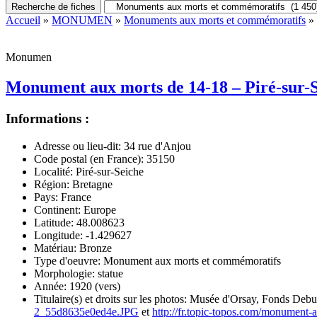
Recherche de fiches
Accueil
»
MONUMEN
»
Monuments aux morts et commémoratifs
» 
Monumen
Monument aux morts de 14-18 – Piré-sur-
Informations :
Adresse ou lieu-dit:
34 rue d'Anjou
Code postal (en France):
35150
Localité:
Piré-sur-Seiche
Région:
Bretagne
Pays:
France
Continent:
Europe
Latitude:
48.008623
Longitude:
-1.429627
Matériau:
Bronze
Type d'oeuvre:
Monument aux morts et commémoratifs
Morphologie:
statue
Année:
1920 (vers)
Titulaire(s) et droits sur les photos:
Musée d'Orsay, Fonds Debu
2_55d8635e0ed4e.JPG
et
http://fr.topic-topos.com/monument-a