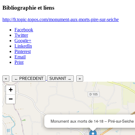
Bibliographie et liens
http://fr.topic-topos.com/monument-aux-morts-pire-sur-seiche
Facebook
Twitter
Google+
LinkedIn
Pinterest
Email
Print
«
← PRECEDENT
SUIVANT →
»
+
−
Monument aux morts de 14-18 – Piré-sur-Seiche