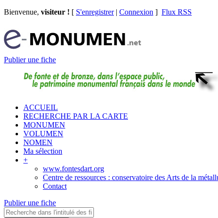
Bienvenue,
visiteur !
[
S'enregistrer
|
Connexion
]
Flux RSS
Publier une fiche
ACCUEIL
RECHERCHE PAR LA CARTE
MONUMEN
VOLUMEN
NOMEN
Ma sélection
+
www.fontesdart.org
Centre de ressources : conservatoire des Arts de la métall
Contact
Publier une fiche