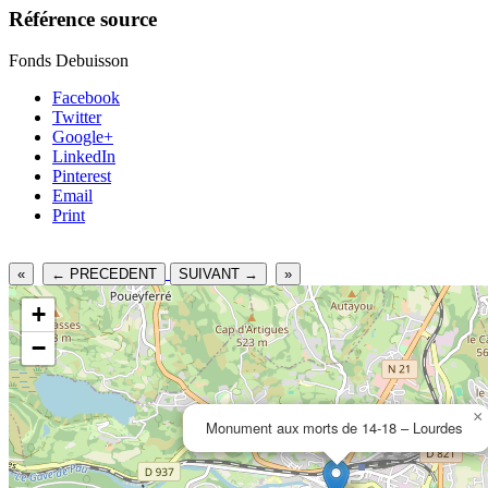
Référence source
Fonds Debuisson
Facebook
Twitter
Google+
LinkedIn
Pinterest
Email
Print
«
← PRECEDENT
SUIVANT →
»
+
−
×
Monument aux morts de 14-18 – Lourdes