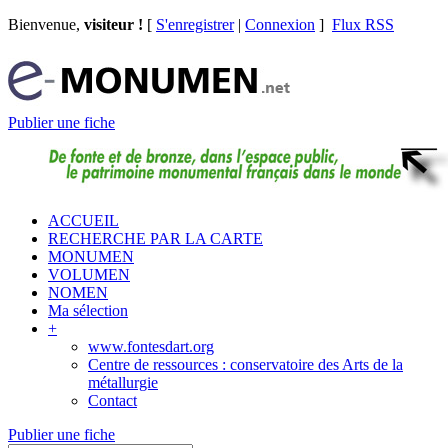
Bienvenue,
visiteur !
[
S'enregistrer
|
Connexion
]
Flux RSS
Publier une fiche
ACCUEIL
RECHERCHE PAR LA CARTE
MONUMEN
VOLUMEN
NOMEN
Ma sélection
+
www.fontesdart.org
Centre de ressources : conservatoire des Arts de la
métallurgie
Contact
Publier une fiche