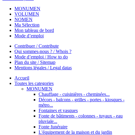
MONUMEN
VOLUMEN
NOMEN
Ma Sélection
Mon tableau de bord
Mode d’emploi
Contribuer / Contribute
Qui sommes-nous ? / Whois ?
Mode d’emploi / How to do
Plan du site / Sitemap
Mentions légales / Legal datas
Accueil
Toutes les categories
MONUMEN
Chauffage - cuisinières - cheminées...
Décors - balcons - grilles - portes - kiosques -
métro...
Fontaines et vasques
Fonte de bâtiments - colonnes - tuyaux - eau
pluviale...
Fonte funéraire
L'équipement de la maison et du jardin