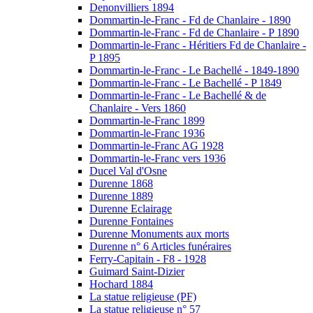
Denonvilliers 1894
Dommartin-le-Franc - Fd de Chanlaire - 1890
Dommartin-le-Franc - Fd de Chanlaire - P 1890
Dommartin-le-Franc - Héritiers Fd de Chanlaire -
P 1895
Dommartin-le-Franc - Le Bachellé - 1849-1890
Dommartin-le-Franc - Le Bachellé - P 1849
Dommartin-le-Franc - Le Bachellé & de
Chanlaire - Vers 1860
Dommartin-le-Franc 1899
Dommartin-le-Franc 1936
Dommartin-le-Franc AG 1928
Dommartin-le-Franc vers 1936
Ducel Val d'Osne
Durenne 1868
Durenne 1889
Durenne Eclairage
Durenne Fontaines
Durenne Monuments aux morts
Durenne n° 6 Articles funéraires
Ferry-Capitain - F8 - 1928
Guimard Saint-Dizier
Hochard 1884
La statue religieuse (PF)
La statue religieuse n° 57