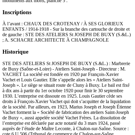
monuments aux morts, planche 5 .
Inscriptions
À l’avant : CHAUX DES CROTENAY / À SES GLORIEUX
ENFANTS / 1914-1918 - Sur la branche des cartouche de droite et
de gauche : STE DES ATELIERS St JOSEPH DE BUXY (S.&L.)
; A. SCHACRE ARCHITECTE À CHAMPAGNOLE
Historique
STE DES ATELIERS St JOSEPH DE BUXY (S.&L.) : Marbrerie
de Buxy (Saône-et-Loire) - Ateliers Saint-Joseph - Directeur : M.
VACHET La société est fondée en 1920 par François-Xavier
Vachet et Louis Gautier. Elle s’appelle alors les « Ateliers Saint-
Joseph ». Le siège se situait route de Cluny à Buxy. Le bail est fixé
à dix ans à partir du 1er octobre 1920 pour finir le 30 septembre
1930. L’entreprise est dissoute en 1925. Louis Gautier cède ses
droits à François-Xavier Vachet qui doit s’acquitter de la liquidation
de la société. Par ailleurs, en 1923, Marius Joseph et Joseph Étienne
Vachet forment la « Société de fabrication des ateliers Saint-Joseph
de Buxy », aussi appelée société Vachet Frères. La dissolution de
l’entreprise est déclarée par acte notarié du 3 mars 1924, passé
auprès de l’étude de Maître Leconte, à Chalon-sur-Saône. Source :
cote 6 U 506 (Tribunal de commerce de Chalon-sur-Saône,