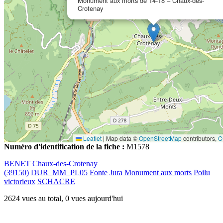
Monument aux morts de 14-18 – Chaux-des-
Crotenay
Leaflet
|
Map data ©
OpenStreetMap
contributors,
C
Numéro d'identification de la fiche :
M1578
BENET
Chaux-des-Crotenay
(39150)
DUR_MM_PL05
Fonte
Jura
Monument aux morts
Poilu
victorieux
SCHACRE
2624 vues au total, 0 vues aujourd'hui