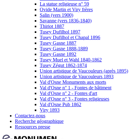
La statue religieuse n° 59
Ovide Martin et Viry frères
Salin (vers 1900)
Savanne (vers 1836-1840)
Thiriot 1887
Tusey Dufilhol 1897
Tusey Dufilhol et Chapal 1896
Tusey Gasne 1887
Tusey Gasne 1888-1889
Tusey Gasne 1892
Tusey Muel et Wahl 1840-1862
Tusey Zégut 1862-1874
Union artistique de Vaucouleurs (après 1895)
Union artistique de Vaucouleurs 1893
Val d'Osne Monuments aux morts
Val d'Osne n° 1 - Fontes de bâtiment
Val d'Osne n° 2 - Fontes d'art
Val d'Osne n° 3 - Fontes religieuses
Val d'Osne Pub 1862
Viry 1893
Contactez-nous
Recherche géographique
Ressources presse