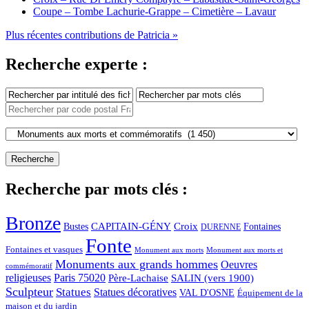
Coupe – Tombe Lachurie-Grappe – Cimetière – Lavaur
Plus récentes contributions de Patricia »
Recherche experte :
Recherche par mots clés :
Bronze
CAPITAIN-GÉNY
Bustes
Croix
Fontaines
DURENNE
Fonte
Fontaines et vasques
Monument aux morts et
Monument aux morts
Monuments aux grands hommes
Oeuvres
commémoratif
religieuses
Paris 75020
Père-Lachaise
SALIN (vers 1900)
Sculpteur
Statues
Statues décoratives
VAL D'OSNE
Équipement de la
maison et du jardin