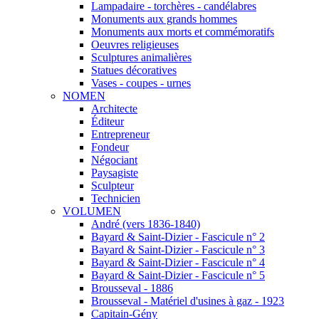
Lampadaire - torchères - candélabres
Monuments aux grands hommes
Monuments aux morts et commémoratifs
Oeuvres religieuses
Sculptures animalières
Statues décoratives
Vases - coupes - urnes
NOMEN
Architecte
Éditeur
Entrepreneur
Fondeur
Négociant
Paysagiste
Sculpteur
Technicien
VOLUMEN
André (vers 1836-1840)
Bayard & Saint-Dizier - Fascicule n° 2
Bayard & Saint-Dizier - Fascicule n° 3
Bayard & Saint-Dizier - Fascicule n° 4
Bayard & Saint-Dizier - Fascicule n° 5
Brousseval - 1886
Brousseval - Matériel d'usines à gaz - 1923
Capitain-Gény