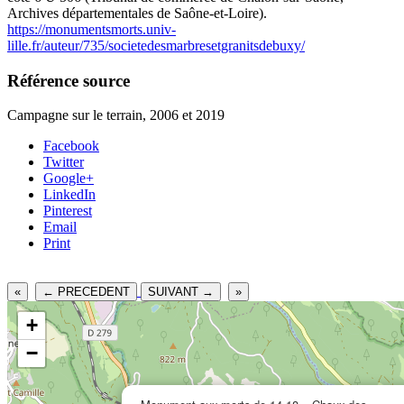
Archives départementales de Saône-et-Loire).
https://monumentsmorts.univ-
lille.fr/auteur/735/societedesmarbresetgranitsdebuxy/
Référence source
Campagne sur le terrain, 2006 et 2019
Facebook
Twitter
Google+
LinkedIn
Pinterest
Email
Print
«
← PRECEDENT
SUIVANT →
»
+
−