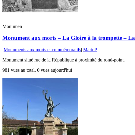
Monumen
Monument aux morts – La Gloire à la trompette – La 
Monuments aux morts et commémoratifs
|
MarieP
Monument situé rue de la République à proximité du rond-point.
981 vues au total, 0 vues aujourd'hui