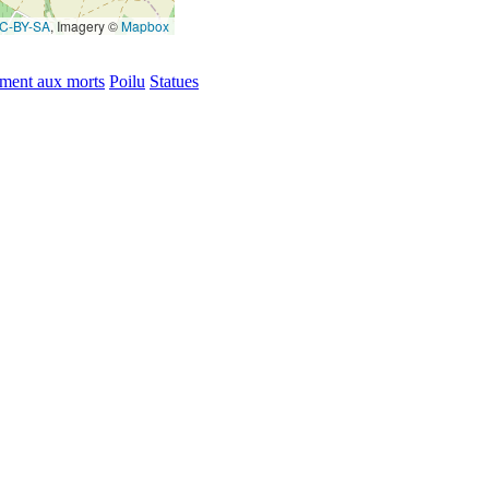
C-BY-SA
, Imagery ©
Mapbox
ent aux morts
Poilu
Statues