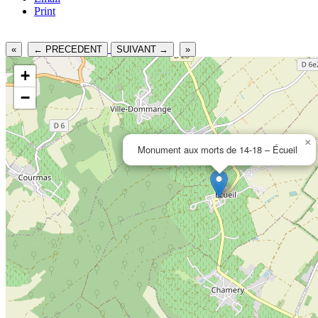
Print
«
← PRECEDENT
SUIVANT →
»
+
−
×
Monument aux morts de 14-18 – Écueil