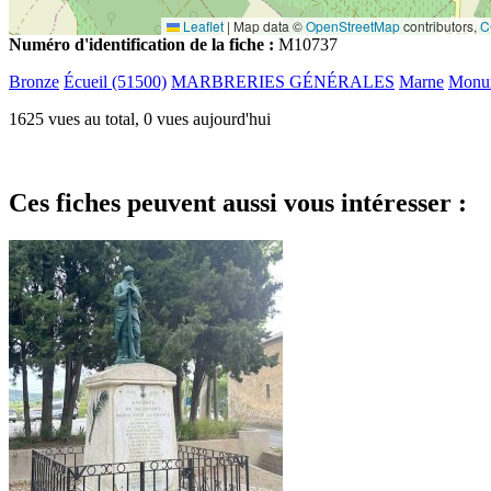
Leaflet
|
Map data ©
OpenStreetMap
contributors,
C
Numéro d'identification de la fiche :
M10737
Bronze
Écueil (51500)
MARBRERIES GÉNÉRALES
Marne
Monum
1625 vues au total, 0 vues aujourd'hui
Ces fiches peuvent aussi vous intéresser :