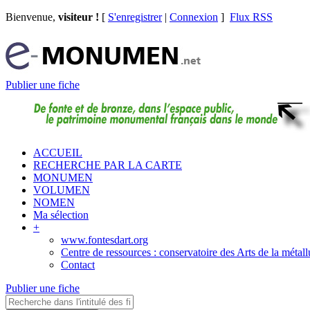
Bienvenue,
visiteur !
[
S'enregistrer
|
Connexion
]
Flux RSS
Publier une fiche
ACCUEIL
RECHERCHE PAR LA CARTE
MONUMEN
VOLUMEN
NOMEN
Ma sélection
+
www.fontesdart.org
Centre de ressources : conservatoire des Arts de la métall
Contact
Publier une fiche