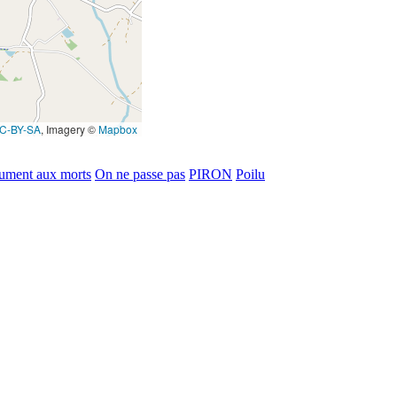
C-BY-SA
, Imagery ©
Mapbox
ment aux morts
On ne passe pas
PIRON
Poilu