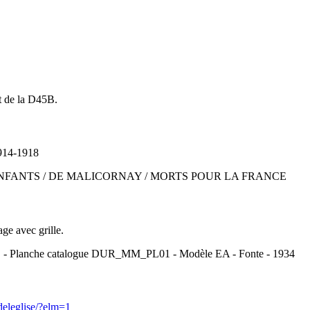
t de la D45B.
 1914-1918
tal : AUX ENFANTS / DE MALICORNAY / MORTS POUR LA FRANCE
ge avec grille.
E - Planche catalogue DUR_MM_PL01 - Modèle EA - Fonte - 1934
deleglise/?elm=1