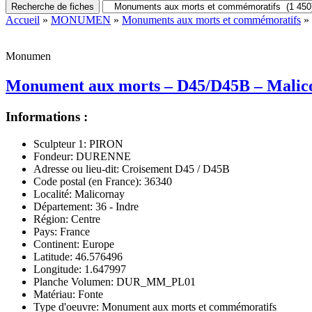
Recherche de fiches
Accueil
»
MONUMEN
»
Monuments aux morts et commémoratifs
» 
Monumen
Monument aux morts – D45/D45B – Malic
Informations :
Sculpteur 1:
PIRON
Fondeur:
DURENNE
Adresse ou lieu-dit:
Croisement D45 / D45B
Code postal (en France):
36340
Localité:
Malicornay
Département:
36 - Indre
Région:
Centre
Pays:
France
Continent:
Europe
Latitude:
46.576496
Longitude:
1.647997
Planche Volumen:
DUR_MM_PL01
Matériau:
Fonte
Type d'oeuvre:
Monument aux morts et commémoratifs