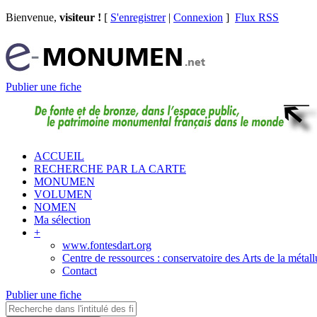
Bienvenue,
visiteur !
[
S'enregistrer
|
Connexion
]
Flux RSS
Publier une fiche
ACCUEIL
RECHERCHE PAR LA CARTE
MONUMEN
VOLUMEN
NOMEN
Ma sélection
+
www.fontesdart.org
Centre de ressources : conservatoire des Arts de la métall
Contact
Publier une fiche