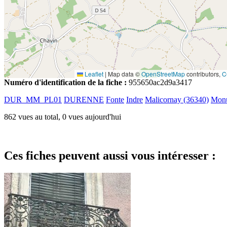
Leaflet
|
Map data ©
OpenStreetMap
contributors,
C
Numéro d'identification de la fiche :
955650ac2d9a3417
DUR_MM_PL01
DURENNE
Fonte
Indre
Malicornay (36340)
Monu
862 vues au total, 0 vues aujourd'hui
Ces fiches peuvent aussi vous intéresser :