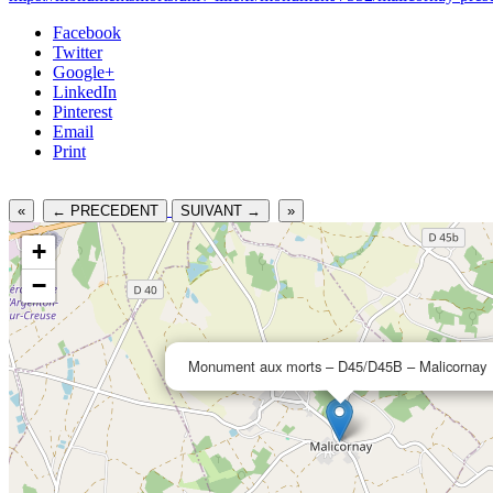
Facebook
Twitter
Google+
LinkedIn
Pinterest
Email
Print
«
← PRECEDENT
SUIVANT →
»
+
−
Monument aux morts – D45/D45B – Malicornay