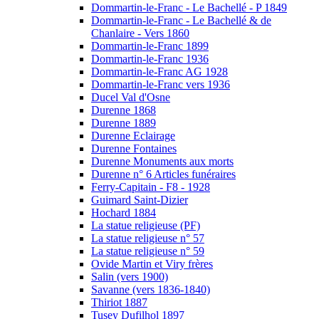
Dommartin-le-Franc - Le Bachellé - P 1849
Dommartin-le-Franc - Le Bachellé & de
Chanlaire - Vers 1860
Dommartin-le-Franc 1899
Dommartin-le-Franc 1936
Dommartin-le-Franc AG 1928
Dommartin-le-Franc vers 1936
Ducel Val d'Osne
Durenne 1868
Durenne 1889
Durenne Eclairage
Durenne Fontaines
Durenne Monuments aux morts
Durenne n° 6 Articles funéraires
Ferry-Capitain - F8 - 1928
Guimard Saint-Dizier
Hochard 1884
La statue religieuse (PF)
La statue religieuse n° 57
La statue religieuse n° 59
Ovide Martin et Viry frères
Salin (vers 1900)
Savanne (vers 1836-1840)
Thiriot 1887
Tusey Dufilhol 1897