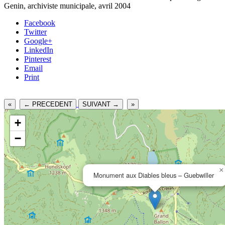
Genin, archiviste municipale, avril 2004
Facebook
Twitter
Google+
LinkedIn
Pinterest
Email
Print
«
← PRECEDENT
SUIVANT →
»
+
−
×
Monument aux Diables bleus – Guebwiller