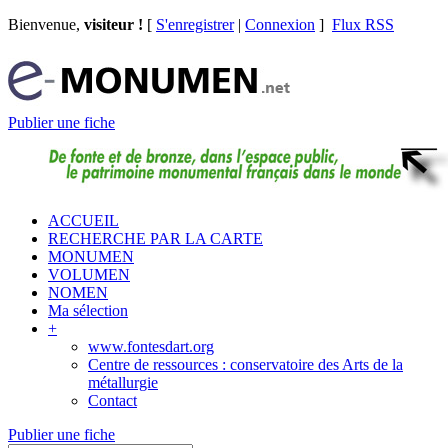
Bienvenue,
visiteur !
[
S'enregistrer
|
Connexion
]
Flux RSS
Publier une fiche
ACCUEIL
RECHERCHE PAR LA CARTE
MONUMEN
VOLUMEN
NOMEN
Ma sélection
+
www.fontesdart.org
Centre de ressources : conservatoire des Arts de la
métallurgie
Contact
Publier une fiche