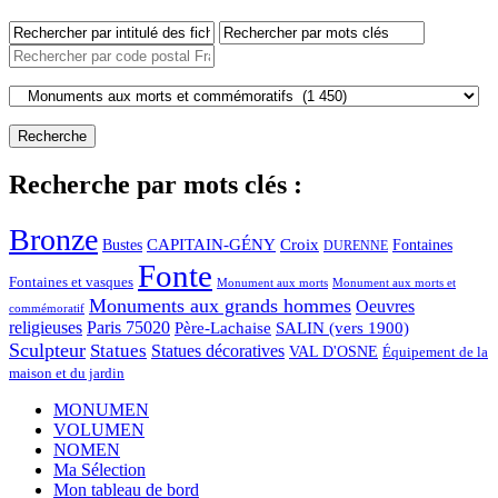
Recherche par mots clés :
Bronze
CAPITAIN-GÉNY
Bustes
Croix
Fontaines
DURENNE
Fonte
Fontaines et vasques
Monument aux morts et
Monument aux morts
Monuments aux grands hommes
Oeuvres
commémoratif
religieuses
Paris 75020
Père-Lachaise
SALIN (vers 1900)
Sculpteur
Statues
Statues décoratives
VAL D'OSNE
Équipement de la
maison et du jardin
MONUMEN
VOLUMEN
NOMEN
Ma Sélection
Mon tableau de bord