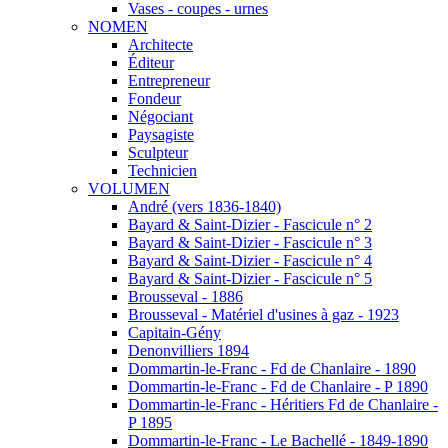
Vases - coupes - urnes
NOMEN
Architecte
Éditeur
Entrepreneur
Fondeur
Négociant
Paysagiste
Sculpteur
Technicien
VOLUMEN
André (vers 1836-1840)
Bayard & Saint-Dizier - Fascicule n° 2
Bayard & Saint-Dizier - Fascicule n° 3
Bayard & Saint-Dizier - Fascicule n° 4
Bayard & Saint-Dizier - Fascicule n° 5
Brousseval - 1886
Brousseval - Matériel d'usines à gaz - 1923
Capitain-Gény
Denonvilliers 1894
Dommartin-le-Franc - Fd de Chanlaire - 1890
Dommartin-le-Franc - Fd de Chanlaire - P 1890
Dommartin-le-Franc - Héritiers Fd de Chanlaire -
P 1895
Dommartin-le-Franc - Le Bachellé - 1849-1890