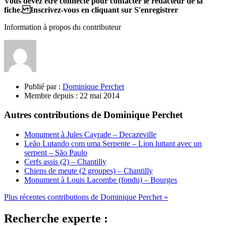
Vous devez être connecté pour contacter le rédacteur de la
fiche. Inscrivez-vous en cliquant sur S'enregistrer
Information à propos du contributeur
Publié par :
Dominique Perchet
Membre depuis :
22 mai 2014
Autres contributions de Dominique Perchet
Monument à Jules Cayrade – Decazeville
Leão Lutando com uma Serpente – Lion luttant avec un
serpent – São Paulo
Cerfs assis (2) – Chantilly
Chiens de meute (2 groupes) – Chantilly
Monument à Louis Lacombe (fondu) – Bourges
Plus récentes contributions de Dominique Perchet »
Recherche experte :