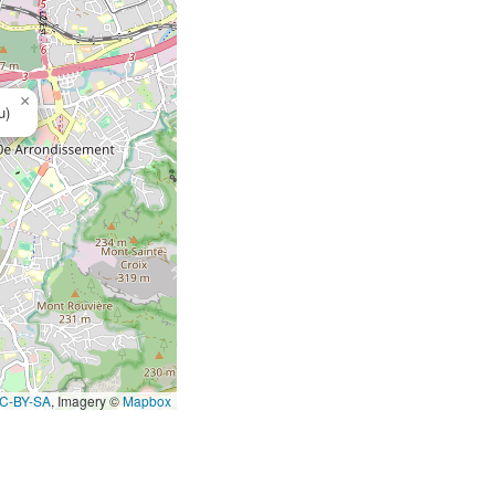
×
u)
C-BY-SA
, Imagery ©
Mapbox