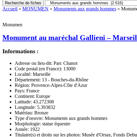
Recherche de fiches
Accueil
»
MONUMEN
»
Monuments aux grands hommes
» Monument
Monumen
Monument au maréchal Gallieni – Marseill
Informations :
Adresse ou lieu-dit:
Parc Chanot
Code postal (en France):
13000
Localité:
Marseille
Département:
13 - Bouches-du-Rhône
Région:
Provence-Alpes-Côte d'Azur
Pays:
France
Continent:
Europe
Latitude:
43.272308
Longitude:
5.393832
Matériau:
Bronze
Type d'oeuvre:
Monuments aux grands hommes
Morphologie:
statue équestre
Année:
1922
Titulaire(s) et droits sur les photos:
Musée d'Orsay, Fonds Debu