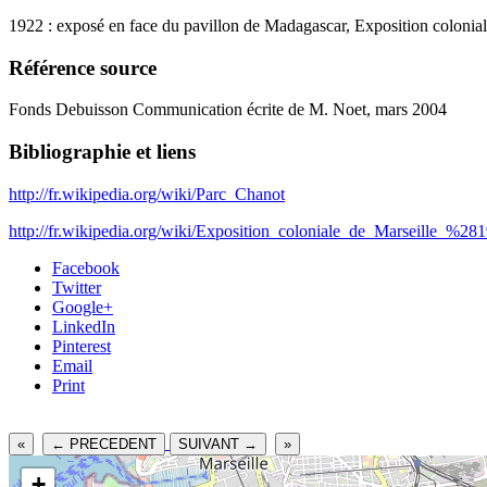
1922 : exposé en face du pavillon de Madagascar, Exposition coloniale 
Référence source
Fonds Debuisson Communication écrite de M. Noet, mars 2004
Bibliographie et liens
http://fr.wikipedia.org/wiki/Parc_Chanot
http://fr.wikipedia.org/wiki/Exposition_coloniale_de_Marseille_%2
Facebook
Twitter
Google+
LinkedIn
Pinterest
Email
Print
«
← PRECEDENT
SUIVANT →
»
+