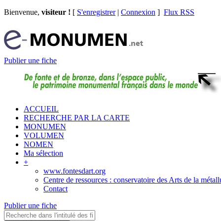
Bienvenue,
visiteur !
[
S'enregistrer
|
Connexion
]
Flux RSS
Publier une fiche
ACCUEIL
RECHERCHE PAR LA CARTE
MONUMEN
VOLUMEN
NOMEN
Ma sélection
+
www.fontesdart.org
Centre de ressources : conservatoire des Arts de la métall
Contact
Publier une fiche