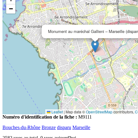
−
Monument au maréchal Gallieni – Marseille (dispar
Leaflet
|
Map data ©
OpenStreetMap
contributors,
C
Numéro d'identification de la fiche :
M9111
Bouches-du-Rhône
Bronze
disparu
Marseille
2582 vues au total, 0 vues aujourd'hui