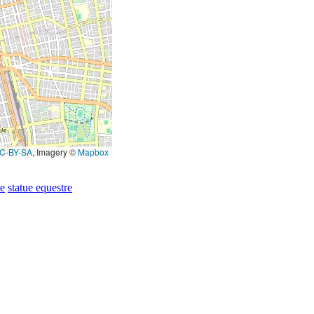
C-BY-SA
, Imagery ©
Mapbox
le
statue equestre