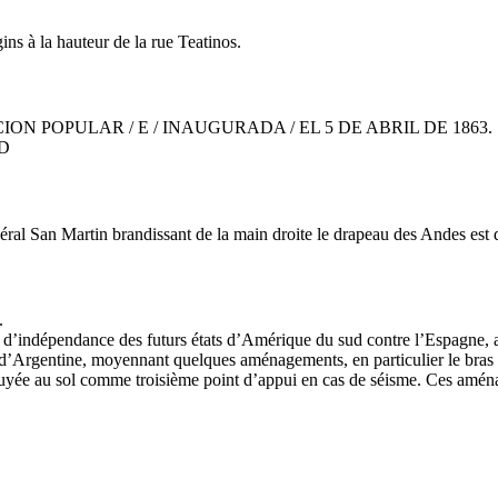
ns à la hauteur de la rue Teatinos.
ICION POPULAR / E / INAUGURADA / EL 5 DE ABRIL DE 1863. Sur
ND
général San Martin brandissant de la main droite le drapeau des Andes e
.
e d’indépendance des futurs états d’Amérique du sud contre l’Espagne, 
es d’Argentine, moyennant quelques aménagements, en particulier le bras
ppuyée au sol comme troisième point d’appui en cas de séisme. Ces amén