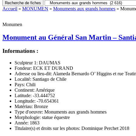
Recherche de fiches
Accueil
»
MONUMEN
»
Monuments aux grands hommes
» Monumen
Monumen
Monument au Général San Martin – Santia
Informations :
Sculpteur 1:
DAUMAS
Fondeur:
ECK ET DURAND
Adresse ou lieu-dit:
Alameda Bernardo O’ Higgins et rue Teati
Localité:
Santiago de Chile
Pays:
Chili
Continent:
Amérique
Latitude:
-33.444752
Longitude:
-70.654361
Matériau:
Bronze
Type d'oeuvre:
Monuments aux grands hommes
Morphologie:
statue équestre
Année:
1863
Titulaire(s) et droits sur les photos:
Dominique Perchet 2018