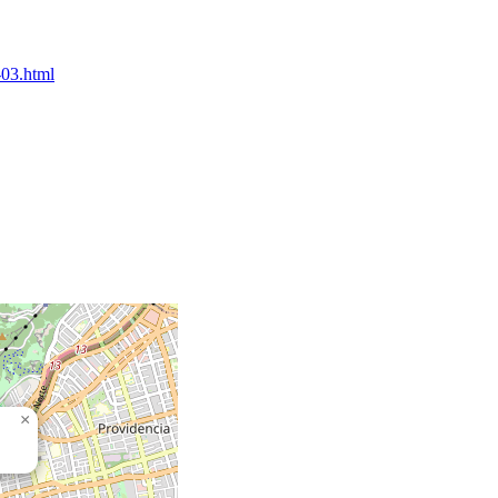
-03.html
×