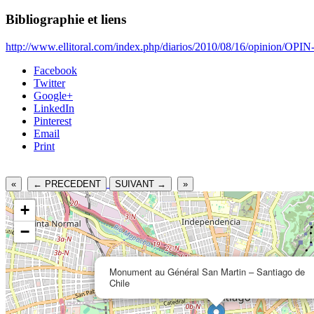
Bibliographie et liens
http://www.ellitoral.com/index.php/diarios/2010/08/16/opinion/OPIN
Facebook
Twitter
Google+
LinkedIn
Pinterest
Email
Print
«
← PRECEDENT
SUIVANT →
»
+
−
Monument au Général San Martin – Santiago de
Chile