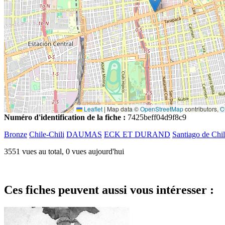
Leaflet
|
Map data ©
OpenStreetMap
contributors,
C
Numéro d'identification de la fiche :
7425beff04d9f8c9
Bronze
Chile-Chili
DAUMAS
ECK ET DURAND
Santiago de Chi
3551 vues au total, 0 vues aujourd'hui
Ces fiches peuvent aussi vous intéresser :