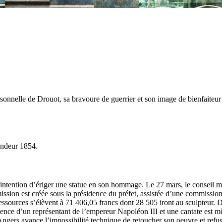
rsonnelle de Drouot, sa bravoure de guerrier et son image de bienfaiteur
Fondeur 1854.
intention d’ériger une statue en son hommage. Le 27 mars, le conseil mu
mission est créée sous la présidence du préfet, assistée d’une commissi
 ressources s’élèvent à 71 406,05 francs dont 28 505 iront au sculpteur.
ésence d’un représentant de l’empereur Napoléon III et une cantate est mê
’Angers avance l’impossibilité technique de retoucher son oeuvre et refus