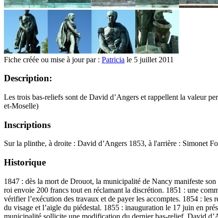
Fiche créée ou mise à jour par :
Patricia
le 5 juillet 2011
Description:
Les trois bas-reliefs sont de David d’Angers et rappellent la valeur pe
et-Moselle)
Inscriptions
Sur la plinthe, à droite : David d’Angers 1853, à l'arrière : Simonet 
Historique
1847 : dès la mort de Drouot, la municipalité de Nancy manifeste son 
roi envoie 200 francs tout en réclamant la discrétion. 1851 : une com
vérifier l’exécution des travaux et de payer les accomptes. 1854 : les
du visage et l’aigle du piédestal. 1855 : inauguration le 17 juin en pr
municipalité sollicite une modification du dernier bas-relief. David d