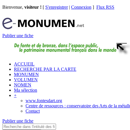
Bienvenue,
visiteur !
[
S'enregistrer
|
Connexion
]
Flux RSS
Publier une fiche
ACCUEIL
RECHERCHE PAR LA CARTE
MONUMEN
VOLUMEN
NOMEN
Ma sélection
+
www.fontesdart.org
Centre de ressources : conservatoire des Arts de la métall
Contact
Publier une fiche