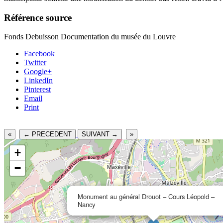
Référence source
Fonds Debuisson Documentation du musée du Louvre
Facebook
Twitter
Google+
LinkedIn
Pinterest
Email
Print
«
← PRECEDENT
SUIVANT →
»
+
−
Monument au général Drouot – Cours Léopold –
Nancy