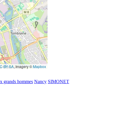
C-BY-SA
, Imagery ©
Mapbox
x grands hommes
Nancy
SIMONET