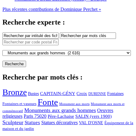
Plus récentes contributions de Dominique Perchet »
Recherche experte :
Recherche par mots clés :
Bronze
CAPITAIN-GÉNY
Bustes
Croix
Fontaines
DURENNE
Fonte
Fontaines et vasques
Monument aux morts et
Monument aux morts
Monuments aux grands hommes
Oeuvres
commémoratif
religieuses
Paris 75020
Père-Lachaise
SALIN (vers 1900)
Sculpteur
Statues
Statues décoratives
VAL D'OSNE
Équipement de la
maison et du jardin