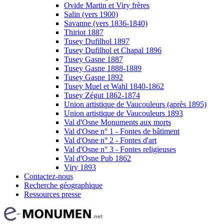
Ovide Martin et Viry frères
Salin (vers 1900)
Savanne (vers 1836-1840)
Thiriot 1887
Tusey Dufilhol 1897
Tusey Dufilhol et Chapal 1896
Tusey Gasne 1887
Tusey Gasne 1888-1889
Tusey Gasne 1892
Tusey Muel et Wahl 1840-1862
Tusey Zégut 1862-1874
Union artistique de Vaucouleurs (après 1895)
Union artistique de Vaucouleurs 1893
Val d'Osne Monuments aux morts
Val d'Osne n° 1 - Fontes de bâtiment
Val d'Osne n° 2 - Fontes d'art
Val d'Osne n° 3 - Fontes religieuses
Val d'Osne Pub 1862
Viry 1893
Contactez-nous
Recherche géographique
Ressources presse