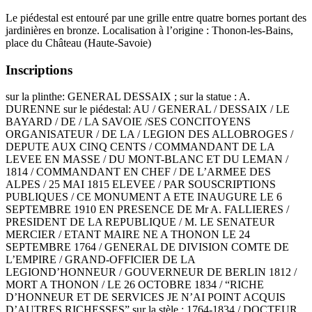
Le piédestal est entouré par une grille entre quatre bornes portant des
jardinières en bronze. Localisation à l’origine : Thonon-les-Bains,
place du Château (Haute-Savoie)
Inscriptions
sur la plinthe: GENERAL DESSAIX ; sur la statue : A.
DURENNE sur le piédestal: AU / GENERAL / DESSAIX / LE
BAYARD / DE / LA SAVOIE /SES CONCITOYENS
ORGANISATEUR / DE LA / LEGION DES ALLOBROGES /
DEPUTE AUX CINQ CENTS / COMMANDANT DE LA
LEVEE EN MASSE / DU MONT-BLANC ET DU LEMAN /
1814 / COMMANDANT EN CHEF / DE L’ARMEE DES
ALPES / 25 MAI 1815 ELEVEE / PAR SOUSCRIPTIONS
PUBLIQUES / CE MONUMENT A ETE INAUGURE LE 6
SEPTEMBRE 1910 EN PRESENCE DE Mr A. FALLIERES /
PRESIDENT DE LA REPUBLIQUE / M. LE SENATEUR
MERCIER / ETANT MAIRE NE A THONON LE 24
SEPTEMBRE 1764 / GENERAL DE DIVISION COMTE DE
L’EMPIRE / GRAND-OFFICIER DE LA
LEGIOND’HONNEUR / GOUVERNEUR DE BERLIN 1812 /
MORT A THONON / LE 26 OCTOBRE 1834 / “RICHE
D’HONNEUR ET DE SERVICES JE N’AI POINT ACQUIS
D’AUTRES RICHESSES” sur la stèle : 1764-1834 / DOCTEUR