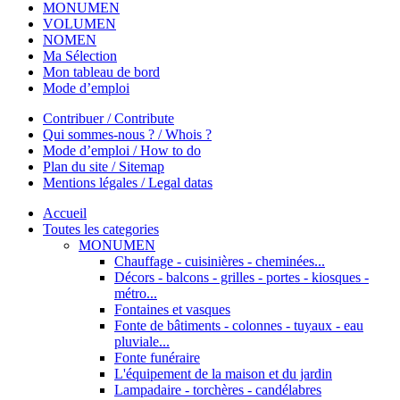
MONUMEN
VOLUMEN
NOMEN
Ma Sélection
Mon tableau de bord
Mode d’emploi
Contribuer / Contribute
Qui sommes-nous ? / Whois ?
Mode d’emploi / How to do
Plan du site / Sitemap
Mentions légales / Legal datas
Accueil
Toutes les categories
MONUMEN
Chauffage - cuisinières - cheminées...
Décors - balcons - grilles - portes - kiosques -
métro...
Fontaines et vasques
Fonte de bâtiments - colonnes - tuyaux - eau
pluviale...
Fonte funéraire
L'équipement de la maison et du jardin
Lampadaire - torchères - candélabres