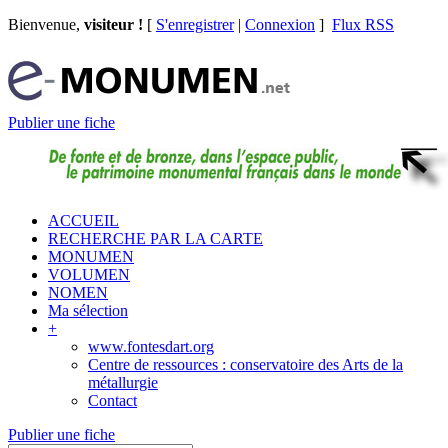
Bienvenue,
visiteur !
[
S'enregistrer
|
Connexion
]
Flux RSS
Publier une fiche
ACCUEIL
RECHERCHE PAR LA CARTE
MONUMEN
VOLUMEN
NOMEN
Ma sélection
+
www.fontesdart.org
Centre de ressources : conservatoire des Arts de la
métallurgie
Contact
Publier une fiche