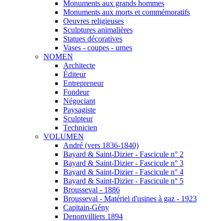
Monuments aux grands hommes
Monuments aux morts et commémoratifs
Oeuvres religieuses
Sculptures animalières
Statues décoratives
Vases - coupes - urnes
NOMEN
Architecte
Éditeur
Entrepreneur
Fondeur
Négociant
Paysagiste
Sculpteur
Technicien
VOLUMEN
André (vers 1836-1840)
Bayard & Saint-Dizier - Fascicule n° 2
Bayard & Saint-Dizier - Fascicule n° 3
Bayard & Saint-Dizier - Fascicule n° 4
Bayard & Saint-Dizier - Fascicule n° 5
Brousseval - 1886
Brousseval - Matériel d'usines à gaz - 1923
Capitain-Gény
Denonvilliers 1894