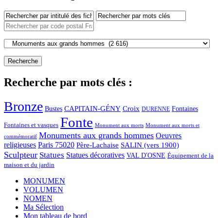
Recherche par mots clés :
Bronze
CAPITAIN-GÉNY
Bustes
Croix
Fontaines
DURENNE
Fonte
Fontaines et vasques
Monument aux morts et
Monument aux morts
Monuments aux grands hommes
Oeuvres
commémoratif
religieuses
Paris 75020
Père-Lachaise
SALIN (vers 1900)
Sculpteur
Statues
Statues décoratives
VAL D'OSNE
Équipement de la
maison et du jardin
MONUMEN
VOLUMEN
NOMEN
Ma Sélection
Mon tableau de bord