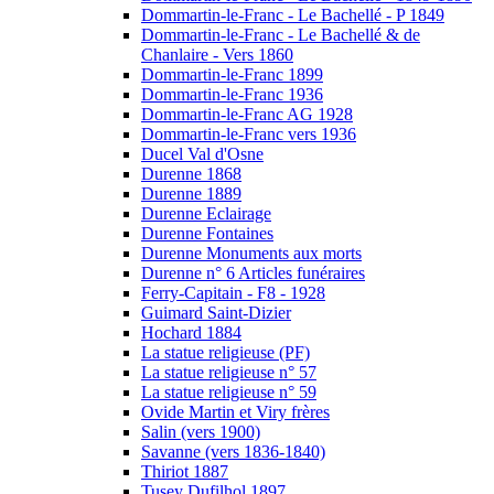
Dommartin-le-Franc - Le Bachellé - P 1849
Dommartin-le-Franc - Le Bachellé & de
Chanlaire - Vers 1860
Dommartin-le-Franc 1899
Dommartin-le-Franc 1936
Dommartin-le-Franc AG 1928
Dommartin-le-Franc vers 1936
Ducel Val d'Osne
Durenne 1868
Durenne 1889
Durenne Eclairage
Durenne Fontaines
Durenne Monuments aux morts
Durenne n° 6 Articles funéraires
Ferry-Capitain - F8 - 1928
Guimard Saint-Dizier
Hochard 1884
La statue religieuse (PF)
La statue religieuse n° 57
La statue religieuse n° 59
Ovide Martin et Viry frères
Salin (vers 1900)
Savanne (vers 1836-1840)
Thiriot 1887
Tusey Dufilhol 1897