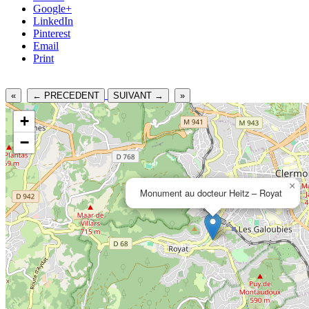
Google+
LinkedIn
Pinterest
Email
Print
«
← PRECEDENT
SUIVANT →
»
+
−
×
Monument au docteur Heitz – Royat