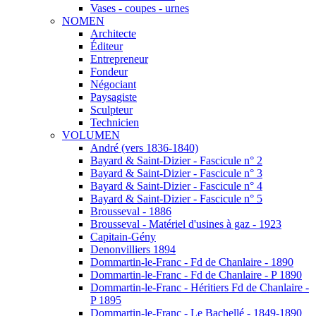
Vases - coupes - urnes
NOMEN
Architecte
Éditeur
Entrepreneur
Fondeur
Négociant
Paysagiste
Sculpteur
Technicien
VOLUMEN
André (vers 1836-1840)
Bayard & Saint-Dizier - Fascicule n° 2
Bayard & Saint-Dizier - Fascicule n° 3
Bayard & Saint-Dizier - Fascicule n° 4
Bayard & Saint-Dizier - Fascicule n° 5
Brousseval - 1886
Brousseval - Matériel d'usines à gaz - 1923
Capitain-Gény
Denonvilliers 1894
Dommartin-le-Franc - Fd de Chanlaire - 1890
Dommartin-le-Franc - Fd de Chanlaire - P 1890
Dommartin-le-Franc - Héritiers Fd de Chanlaire -
P 1895
Dommartin-le-Franc - Le Bachellé - 1849-1890