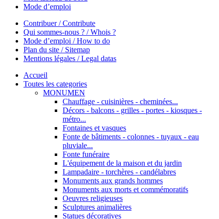
Mode d’emploi
Contribuer / Contribute
Qui sommes-nous ? / Whois ?
Mode d’emploi / How to do
Plan du site / Sitemap
Mentions légales / Legal datas
Accueil
Toutes les categories
MONUMEN
Chauffage - cuisinières - cheminées...
Décors - balcons - grilles - portes - kiosques -
métro...
Fontaines et vasques
Fonte de bâtiments - colonnes - tuyaux - eau
pluviale...
Fonte funéraire
L'équipement de la maison et du jardin
Lampadaire - torchères - candélabres
Monuments aux grands hommes
Monuments aux morts et commémoratifs
Oeuvres religieuses
Sculptures animalières
Statues décoratives