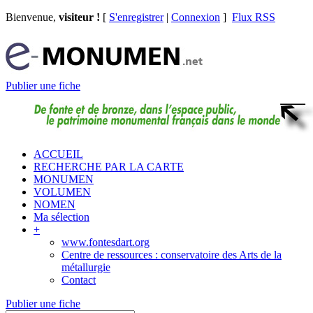
Bienvenue,
visiteur !
[
S'enregistrer
|
Connexion
]
Flux RSS
Publier une fiche
ACCUEIL
RECHERCHE PAR LA CARTE
MONUMEN
VOLUMEN
NOMEN
Ma sélection
+
www.fontesdart.org
Centre de ressources : conservatoire des Arts de la
métallurgie
Contact
Publier une fiche