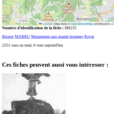
Leaflet
|
Map data ©
OpenStreetMap
contributors,
C
Numéro d'identification de la fiche :
M9235
Bronze
MABRU
Monuments aux grands hommes
Royat
2251 vues au total, 0 vues aujourd'hui
Ces fiches peuvent aussi vous intéresser :