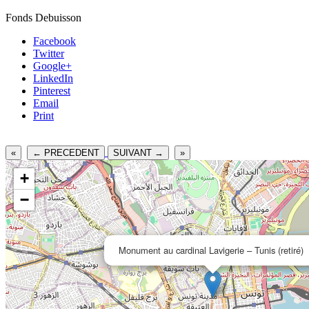
Fonds Debuisson
Facebook
Twitter
Google+
LinkedIn
Pinterest
Email
Print
«
← PRECEDENT
SUIVANT →
»
+
−
Monument au cardinal Lavigerie – Tunis (retiré)