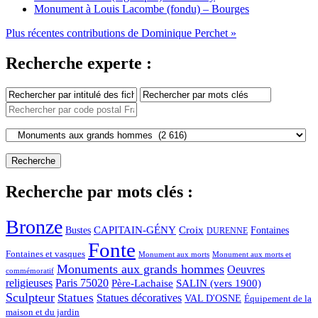
Monument à Louis Lacombe (fondu) – Bourges
Plus récentes contributions de Dominique Perchet »
Recherche experte :
Recherche par mots clés :
Bronze
CAPITAIN-GÉNY
Bustes
Croix
Fontaines
DURENNE
Fonte
Fontaines et vasques
Monument aux morts et
Monument aux morts
Monuments aux grands hommes
Oeuvres
commémoratif
religieuses
Paris 75020
Père-Lachaise
SALIN (vers 1900)
Sculpteur
Statues
Statues décoratives
VAL D'OSNE
Équipement de la
maison et du jardin