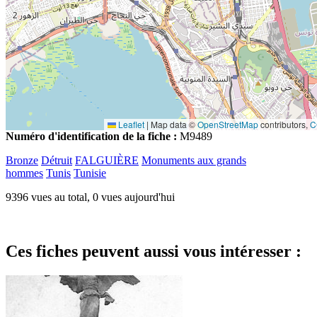
Leaflet
|
Map data ©
OpenStreetMap
contributors,
C
Numéro d'identification de la fiche :
M9489
Bronze
Détruit
FALGUIÈRE
Monuments aux grands
hommes
Tunis
Tunisie
9396 vues au total, 0 vues aujourd'hui
Ces fiches peuvent aussi vous intéresser :