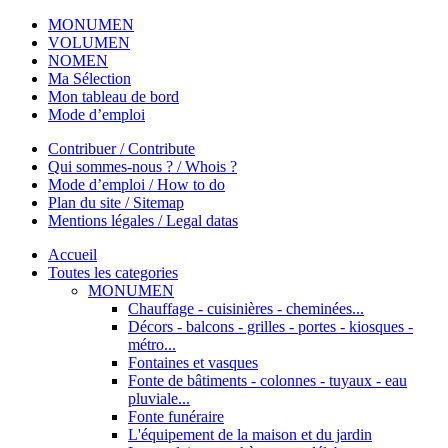
MONUMEN
VOLUMEN
NOMEN
Ma Sélection
Mon tableau de bord
Mode d’emploi
Contribuer / Contribute
Qui sommes-nous ? / Whois ?
Mode d’emploi / How to do
Plan du site / Sitemap
Mentions légales / Legal datas
Accueil
Toutes les categories
MONUMEN
Chauffage - cuisinières - cheminées...
Décors - balcons - grilles - portes - kiosques -
métro...
Fontaines et vasques
Fonte de bâtiments - colonnes - tuyaux - eau
pluviale...
Fonte funéraire
L'équipement de la maison et du jardin