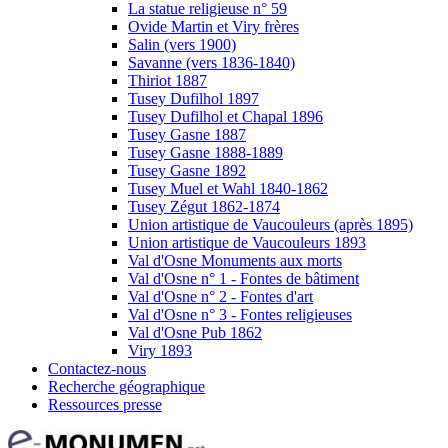
La statue religieuse n° 59
Ovide Martin et Viry frères
Salin (vers 1900)
Savanne (vers 1836-1840)
Thiriot 1887
Tusey Dufilhol 1897
Tusey Dufilhol et Chapal 1896
Tusey Gasne 1887
Tusey Gasne 1888-1889
Tusey Gasne 1892
Tusey Muel et Wahl 1840-1862
Tusey Zégut 1862-1874
Union artistique de Vaucouleurs (après 1895)
Union artistique de Vaucouleurs 1893
Val d'Osne Monuments aux morts
Val d'Osne n° 1 - Fontes de bâtiment
Val d'Osne n° 2 - Fontes d'art
Val d'Osne n° 3 - Fontes religieuses
Val d'Osne Pub 1862
Viry 1893
Contactez-nous
Recherche géographique
Ressources presse