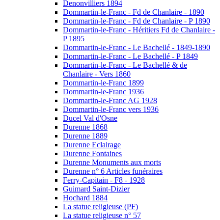
Denonvilliers 1894
Dommartin-le-Franc - Fd de Chanlaire - 1890
Dommartin-le-Franc - Fd de Chanlaire - P 1890
Dommartin-le-Franc - Héritiers Fd de Chanlaire -
P 1895
Dommartin-le-Franc - Le Bachellé - 1849-1890
Dommartin-le-Franc - Le Bachellé - P 1849
Dommartin-le-Franc - Le Bachellé & de
Chanlaire - Vers 1860
Dommartin-le-Franc 1899
Dommartin-le-Franc 1936
Dommartin-le-Franc AG 1928
Dommartin-le-Franc vers 1936
Ducel Val d'Osne
Durenne 1868
Durenne 1889
Durenne Eclairage
Durenne Fontaines
Durenne Monuments aux morts
Durenne n° 6 Articles funéraires
Ferry-Capitain - F8 - 1928
Guimard Saint-Dizier
Hochard 1884
La statue religieuse (PF)
La statue religieuse n° 57