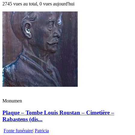
2745 vues au total, 0 vues aujourd'hui
Monumen
Plaque – Tombe Louis Roustan – Cimetière –
Rabastens (dis...
Fonte funéraire
|
Patricia