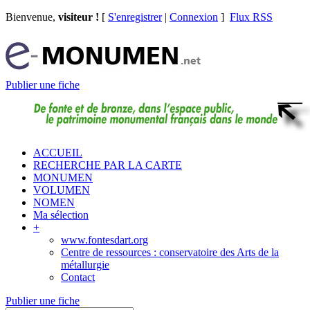
Bienvenue,
visiteur !
[
S'enregistrer
|
Connexion
]
Flux RSS
Publier une fiche
ACCUEIL
RECHERCHE PAR LA CARTE
MONUMEN
VOLUMEN
NOMEN
Ma sélection
+
www.fontesdart.org
Centre de ressources : conservatoire des Arts de la
métallurgie
Contact
Publier une fiche