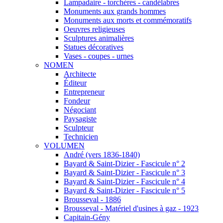
Lampadaire - torchères - candélabres
Monuments aux grands hommes
Monuments aux morts et commémoratifs
Oeuvres religieuses
Sculptures animalières
Statues décoratives
Vases - coupes - urnes
NOMEN
Architecte
Éditeur
Entrepreneur
Fondeur
Négociant
Paysagiste
Sculpteur
Technicien
VOLUMEN
André (vers 1836-1840)
Bayard & Saint-Dizier - Fascicule n° 2
Bayard & Saint-Dizier - Fascicule n° 3
Bayard & Saint-Dizier - Fascicule n° 4
Bayard & Saint-Dizier - Fascicule n° 5
Brousseval - 1886
Brousseval - Matériel d'usines à gaz - 1923
Capitain-Gény