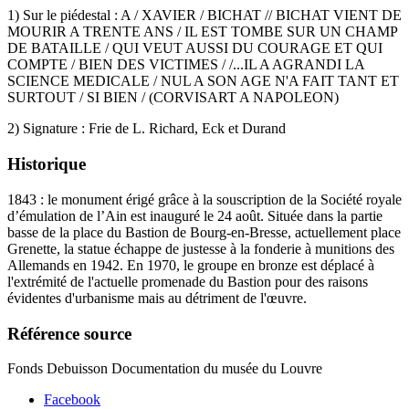
1) Sur le piédestal : A / XAVIER / BICHAT // BICHAT VIENT DE
MOURIR A TRENTE ANS / IL EST TOMBE SUR UN CHAMP
DE BATAILLE / QUI VEUT AUSSI DU COURAGE ET QUI
COMPTE / BIEN DES VICTIMES / /...IL A AGRANDI LA
SCIENCE MEDICALE / NUL A SON AGE N'A FAIT TANT ET
SURTOUT / SI BIEN / (CORVISART A NAPOLEON)
2) Signature : Frie de L. Richard, Eck et Durand
Historique
1843 : le monument érigé grâce à la souscription de la Société royale
d’émulation de l’Ain est inauguré le 24 août. Située dans la partie
basse de la place du Bastion de Bourg-en-Bresse, actuellement place
Grenette, la statue échappe de justesse à la fonderie à munitions des
Allemands en 1942. En 1970, le groupe en bronze est déplacé à
l'extrémité de l'actuelle promenade du Bastion pour des raisons
évidentes d'urbanisme mais au détriment de l'œuvre.
Référence source
Fonds Debuisson Documentation du musée du Louvre
Facebook