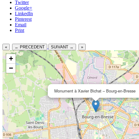
Twitter
Google+
LinkedIn
Pinterest
Email
Print
«
← PRECEDENT
SUIVANT →
»
+
−
Monument à Xavier Bichat – Bourg-en-Bresse