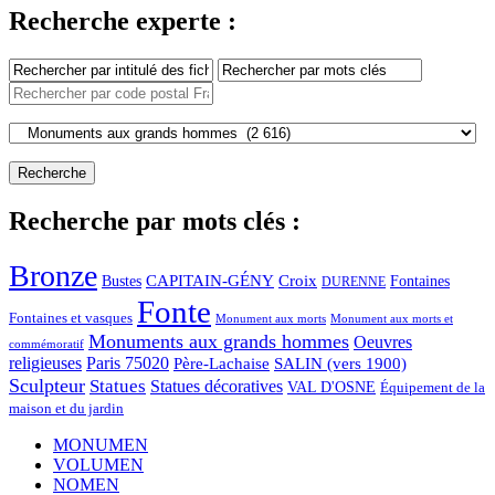
Recherche experte :
Recherche par mots clés :
Bronze
CAPITAIN-GÉNY
Bustes
Croix
Fontaines
DURENNE
Fonte
Fontaines et vasques
Monument aux morts et
Monument aux morts
Monuments aux grands hommes
Oeuvres
commémoratif
religieuses
Paris 75020
Père-Lachaise
SALIN (vers 1900)
Sculpteur
Statues
Statues décoratives
VAL D'OSNE
Équipement de la
maison et du jardin
MONUMEN
VOLUMEN
NOMEN