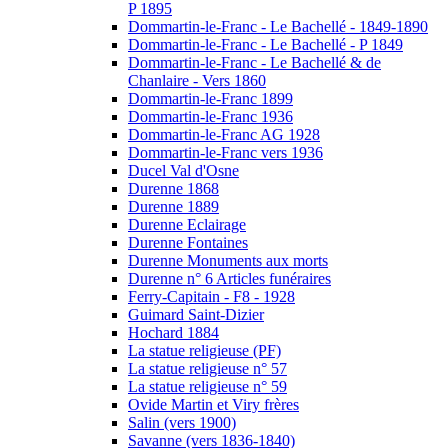
P 1895
Dommartin-le-Franc - Le Bachellé - 1849-1890
Dommartin-le-Franc - Le Bachellé - P 1849
Dommartin-le-Franc - Le Bachellé & de
Chanlaire - Vers 1860
Dommartin-le-Franc 1899
Dommartin-le-Franc 1936
Dommartin-le-Franc AG 1928
Dommartin-le-Franc vers 1936
Ducel Val d'Osne
Durenne 1868
Durenne 1889
Durenne Eclairage
Durenne Fontaines
Durenne Monuments aux morts
Durenne n° 6 Articles funéraires
Ferry-Capitain - F8 - 1928
Guimard Saint-Dizier
Hochard 1884
La statue religieuse (PF)
La statue religieuse n° 57
La statue religieuse n° 59
Ovide Martin et Viry frères
Salin (vers 1900)
Savanne (vers 1836-1840)