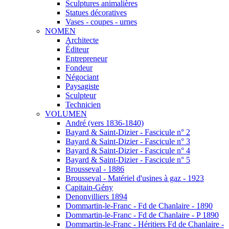
Sculptures animalières
Statues décoratives
Vases - coupes - urnes
NOMEN
Architecte
Éditeur
Entrepreneur
Fondeur
Négociant
Paysagiste
Sculpteur
Technicien
VOLUMEN
André (vers 1836-1840)
Bayard & Saint-Dizier - Fascicule n° 2
Bayard & Saint-Dizier - Fascicule n° 3
Bayard & Saint-Dizier - Fascicule n° 4
Bayard & Saint-Dizier - Fascicule n° 5
Brousseval - 1886
Brousseval - Matériel d'usines à gaz - 1923
Capitain-Gény
Denonvilliers 1894
Dommartin-le-Franc - Fd de Chanlaire - 1890
Dommartin-le-Franc - Fd de Chanlaire - P 1890
Dommartin-le-Franc - Héritiers Fd de Chanlaire -