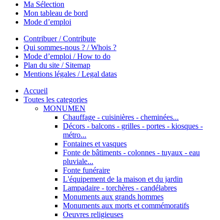
Ma Sélection
Mon tableau de bord
Mode d’emploi
Contribuer / Contribute
Qui sommes-nous ? / Whois ?
Mode d’emploi / How to do
Plan du site / Sitemap
Mentions légales / Legal datas
Accueil
Toutes les categories
MONUMEN
Chauffage - cuisinières - cheminées...
Décors - balcons - grilles - portes - kiosques -
métro...
Fontaines et vasques
Fonte de bâtiments - colonnes - tuyaux - eau
pluviale...
Fonte funéraire
L'équipement de la maison et du jardin
Lampadaire - torchères - candélabres
Monuments aux grands hommes
Monuments aux morts et commémoratifs
Oeuvres religieuses