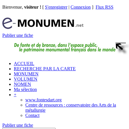
Bienvenue,
visiteur !
[
S'enregistrer
|
Connexion
]
Flux RSS
Publier une fiche
ACCUEIL
RECHERCHE PAR LA CARTE
MONUMEN
VOLUMEN
NOMEN
Ma sélection
+
www.fontesdart.org
Centre de ressources : conservatoire des Arts de la
métallurgie
Contact
Publier une fiche