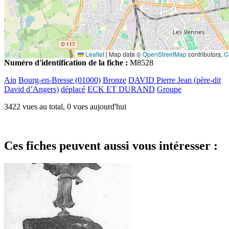
Leaflet
|
Map data ©
OpenStreetMap
contributors,
C
Numéro d'identification de la fiche :
M8528
Ain
Bourg-en-Bresse (01000)
Bronze
DAVID Pierre Jean (père-dit
David d’Angers)
déplacé
ECK ET DURAND
Groupe
3422 vues au total, 0 vues aujourd'hui
Ces fiches peuvent aussi vous intéresser :