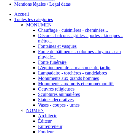
Mentions légales / Legal datas
Accueil
Toutes les categories
MONUMEN
Chauffage - cuisinières - cheminées...
Décors - balcons - grilles - portes - kiosques -
métro...
Fontaines et vasques
Fonte de bâtiments - colonnes - tuyaux - eau
pluviale...
Fonte funéraire
L'équipement de la maison et du jardin
Lampadaire - torchères - candélabres
Monuments aux grands hommes
Monuments aux morts et commémoratifs
Oeuvres religieuses
Sculptures animalières
Statues décoratives
Vases - coupes - urnes
NOMEN
Architecte
Éditeur
Entrepreneur
Fondeur