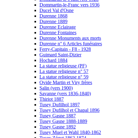
Dommartin-le-Franc vers 1936
Ducel Val d'Osne
Durenne 1868
Durenne 1889
Durenne Eclairage
Durenne Fontaines
Durenne Monuments aux morts
Durenne n° 6 Articles funéraires
Ferry-Capitain - F8 - 1928
Guimard Saint-Dizier
Hochard 1884
La statue religieuse (PF)
La statue religieuse n° 57
La statue religieuse n° 59
Ovide Martin et Viry frères
Salin (vers 1900)
Savanne (vers 1836-1840)
Thiriot 1887
Tusey Dufilhol 1897
Tusey Dufilhol et Chapal 1896
Tusey Gasne 1887
Tusey Gasne 1888-1889
Tusey Gasne 1892
Tusey Muel et Wahl 1840-1862
Tusey Zégut 1862-1874