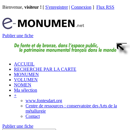
Bienvenue,
visiteur !
[
S'enregistrer
|
Connexion
]
Flux RSS
Publier une fiche
ACCUEIL
RECHERCHE PAR LA CARTE
MONUMEN
VOLUMEN
NOMEN
Ma sélection
+
www.fontesdart.org
Centre de ressources : conservatoire des Arts de la
métallurgie
Contact
Publier une fiche