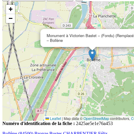
+
−
Monument à Victorien Bastet – (Fondu) (Remplacé
– Bollène
Leaflet
|
Map data ©
OpenStreetMap
contributors,
C
Numéro d'identification de la fiche :
2425ae5e1e76a453
Bollène (84500)
Bronze
Bustes
CHARPENTIER Félix