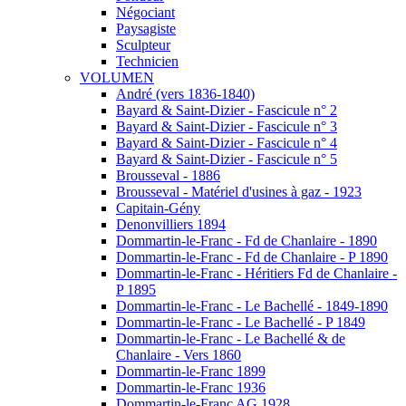
Négociant
Paysagiste
Sculpteur
Technicien
VOLUMEN
André (vers 1836-1840)
Bayard & Saint-Dizier - Fascicule n° 2
Bayard & Saint-Dizier - Fascicule n° 3
Bayard & Saint-Dizier - Fascicule n° 4
Bayard & Saint-Dizier - Fascicule n° 5
Brousseval - 1886
Brousseval - Matériel d'usines à gaz - 1923
Capitain-Gény
Denonvilliers 1894
Dommartin-le-Franc - Fd de Chanlaire - 1890
Dommartin-le-Franc - Fd de Chanlaire - P 1890
Dommartin-le-Franc - Héritiers Fd de Chanlaire -
P 1895
Dommartin-le-Franc - Le Bachellé - 1849-1890
Dommartin-le-Franc - Le Bachellé - P 1849
Dommartin-le-Franc - Le Bachellé & de
Chanlaire - Vers 1860
Dommartin-le-Franc 1899
Dommartin-le-Franc 1936
Dommartin-le-Franc AG 1928