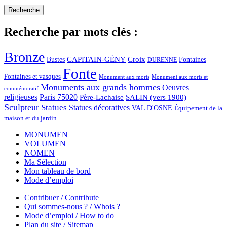
Recherche par mots clés :
Bronze
CAPITAIN-GÉNY
Bustes
Croix
Fontaines
DURENNE
Fonte
Fontaines et vasques
Monument aux morts et
Monument aux morts
Monuments aux grands hommes
Oeuvres
commémoratif
religieuses
Paris 75020
Père-Lachaise
SALIN (vers 1900)
Sculpteur
Statues
Statues décoratives
VAL D'OSNE
Équipement de la
maison et du jardin
MONUMEN
VOLUMEN
NOMEN
Ma Sélection
Mon tableau de bord
Mode d’emploi
Contribuer / Contribute
Qui sommes-nous ? / Whois ?
Mode d’emploi / How to do
Plan du site / Sitemap