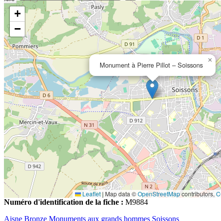
+
−
×
Monument à Pierre Pillot – Soissons
Leaflet
|
Map data ©
OpenStreetMap
contributors,
C
Numéro d'identification de la fiche :
M9884
Aisne
Bronze
Monuments aux grands hommes
Soissons