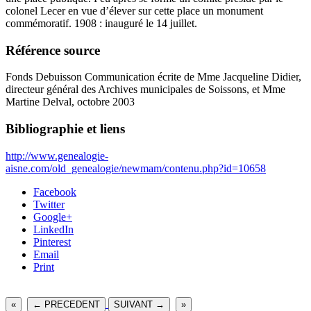
colonel Lecer en vue d’élever sur cette place un monument
commémoratif. 1908 : inauguré le 14 juillet.
Référence source
Fonds Debuisson Communication écrite de Mme Jacqueline Didier,
directeur général des Archives municipales de Soissons, et Mme
Martine Delval, octobre 2003
Bibliographie et liens
http://www.genealogie-
aisne.com/old_genealogie/newmam/contenu.php?id=10658
Facebook
Twitter
Google+
LinkedIn
Pinterest
Email
Print
«
← PRECEDENT
SUIVANT →
»