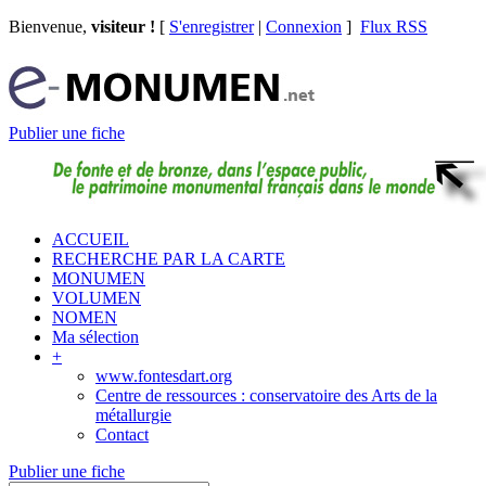
Bienvenue,
visiteur !
[
S'enregistrer
|
Connexion
]
Flux RSS
Publier une fiche
ACCUEIL
RECHERCHE PAR LA CARTE
MONUMEN
VOLUMEN
NOMEN
Ma sélection
+
www.fontesdart.org
Centre de ressources : conservatoire des Arts de la
métallurgie
Contact
Publier une fiche