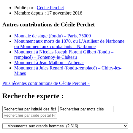
Publié par :
Cécile Perchet
Membre depuis :
17 novembre 2016
Autres contributions de Cécile Perchet
Monnaie de singe (fondu) – Paris, 75009
Monument aux morts de 1870, ou L’Artilleur de Narbonne,
ou Monument aux combattants – Narbonne
Monument à Nicolas Joseph Florent Gilbert (fondu –
remplacé) – Fontenoy-le-Château
Monument à Jean Mathon – Aubenas
Monument à Jules Renard (fondu-remplacé) – Chitry-les-
Mines
Plus récentes contributions de Cécile Perchet »
Recherche experte :