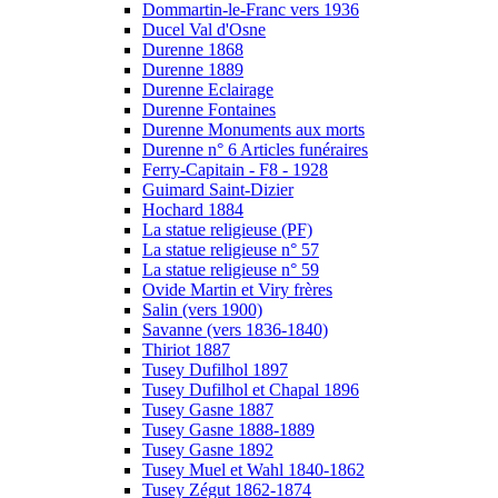
Dommartin-le-Franc vers 1936
Ducel Val d'Osne
Durenne 1868
Durenne 1889
Durenne Eclairage
Durenne Fontaines
Durenne Monuments aux morts
Durenne n° 6 Articles funéraires
Ferry-Capitain - F8 - 1928
Guimard Saint-Dizier
Hochard 1884
La statue religieuse (PF)
La statue religieuse n° 57
La statue religieuse n° 59
Ovide Martin et Viry frères
Salin (vers 1900)
Savanne (vers 1836-1840)
Thiriot 1887
Tusey Dufilhol 1897
Tusey Dufilhol et Chapal 1896
Tusey Gasne 1887
Tusey Gasne 1888-1889
Tusey Gasne 1892
Tusey Muel et Wahl 1840-1862
Tusey Zégut 1862-1874