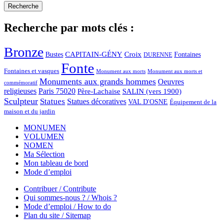
Recherche par mots clés :
Bronze
CAPITAIN-GÉNY
Bustes
Croix
Fontaines
DURENNE
Fonte
Fontaines et vasques
Monument aux morts et
Monument aux morts
Monuments aux grands hommes
Oeuvres
commémoratif
religieuses
Paris 75020
Père-Lachaise
SALIN (vers 1900)
Sculpteur
Statues
Statues décoratives
VAL D'OSNE
Équipement de la
maison et du jardin
MONUMEN
VOLUMEN
NOMEN
Ma Sélection
Mon tableau de bord
Mode d’emploi
Contribuer / Contribute
Qui sommes-nous ? / Whois ?
Mode d’emploi / How to do
Plan du site / Sitemap