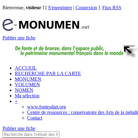
Bienvenue,
visiteur !
[
S'enregistrer
|
Connexion
]
Flux RSS
Publier une fiche
ACCUEIL
RECHERCHE PAR LA CARTE
MONUMEN
VOLUMEN
NOMEN
Ma sélection
+
www.fontesdart.org
Centre de ressources : conservatoire des Arts de la métall
Contact
Publier une fiche