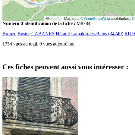
Leaflet
|
Map data ©
OpenStreetMap
contributors,
C
Numéro d'identification de la fiche :
M8784
Bronze
Bustes
CABANES
Hérault
Lamalou-les-Bains (34240)
RUD
1754 vues au total, 0 vues aujourd'hui
Ces fiches peuvent aussi vous intéresser :