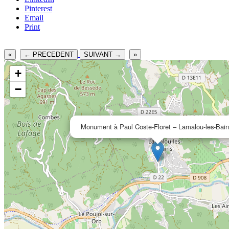
Pinterest
Email
Print
«
← PRECEDENT
SUIVANT →
»
+
−
Monument à Paul Coste-Floret – Lamalou-les-Bain