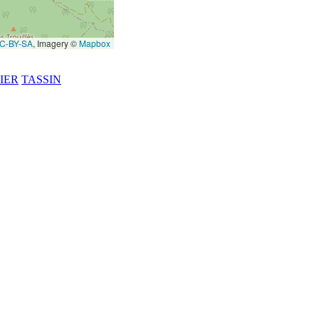
C-BY-SA
, Imagery ©
Mapbox
IER
TASSIN