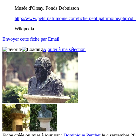
Musée d'Orsay, Fonds Debuisson
http://www.petit-patrimoine.com/fiche-petit-patrimoine.php?i
Wikipedia
Envoyer cette fiche par Email
Ajouter à ma sélection
Fiche créée ou mise à jour par :
Dominique Perchet
le 4 septembre 20