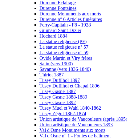
Durenne Eclairage
Durenne Fontaines
Durenne Monuments aux morts
Durenne n° 6 Articles funéraires
Ferry-Capitain - F8 - 1928
Guimard Saint-Dizier
Hochard 1884
La statue religieuse (PF)
La statue religieuse n° 57
La statue religieuse n° 59
Ovide Martin et Viry frères
Salin (vers 1900)
Savanne (vers 1836-1840)
Thiriot 1887
Tusey Dufilhol 1897
Tusey Dufilhol et Chapal 1896
Tusey Gasne 1887
Tusey Gasne 1888-1889
Tusey Gasne 1892
Tusey Muel et Wahl 1840-1862
Tusey Zégut 1862-1874
Union artistique de Vaucouleurs (après 1895)
Union artistique de Vaucouleurs 1893
Val d'Osne Monuments aux morts
Val d'Osne n° 1 - Fontes de bâtiment