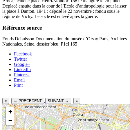
Broca, actuelle place Henri-Mondor. 1887 : inauguré le 26 juillet.
Déplacé ensuite dans la cour de l’Ecole d’anthropologie pour laisser
la place à Danton. 1941 : déposé le 22 novembre ; fondu sous le
régime de Vichy. Le socle est enlevé après la guerre.
Référence source
Fonds Debuisson Documentation du musée d’Orsay Paris, Archives
Nationales, Seine, dossier bleu, F1cI 165
Facebook
Twitter
Google+
LinkedIn
Pinterest
Email
Print
«
← PRECEDENT
SUIVANT →
»
+
−