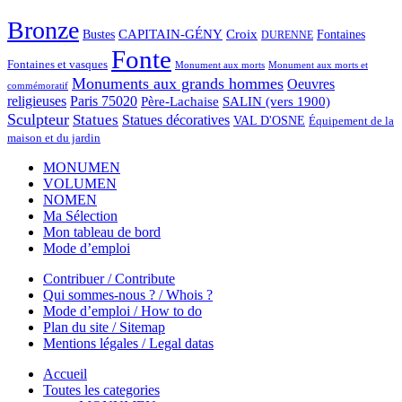
Bronze
CAPITAIN-GÉNY
Bustes
Croix
Fontaines
DURENNE
Fonte
Fontaines et vasques
Monument aux morts et
Monument aux morts
Monuments aux grands hommes
Oeuvres
commémoratif
religieuses
Paris 75020
Père-Lachaise
SALIN (vers 1900)
Sculpteur
Statues
Statues décoratives
VAL D'OSNE
Équipement de la
maison et du jardin
MONUMEN
VOLUMEN
NOMEN
Ma Sélection
Mon tableau de bord
Mode d’emploi
Contribuer / Contribute
Qui sommes-nous ? / Whois ?
Mode d’emploi / How to do
Plan du site / Sitemap
Mentions légales / Legal datas
Accueil
Toutes les categories