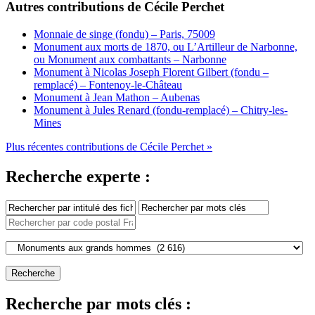
Autres contributions de Cécile Perchet
Monnaie de singe (fondu) – Paris, 75009
Monument aux morts de 1870, ou L’Artilleur de Narbonne,
ou Monument aux combattants – Narbonne
Monument à Nicolas Joseph Florent Gilbert (fondu –
remplacé) – Fontenoy-le-Château
Monument à Jean Mathon – Aubenas
Monument à Jules Renard (fondu-remplacé) – Chitry-les-
Mines
Plus récentes contributions de Cécile Perchet »
Recherche experte :
Recherche par mots clés :