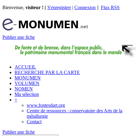
Bienvenue,
visiteur !
[
S'enregistrer
|
Connexion
]
Flux RSS
Publier une fiche
ACCUEIL
RECHERCHE PAR LA CARTE
MONUMEN
VOLUMEN
NOMEN
Ma sélection
+
www.fontesdart.org
Centre de ressources : conservatoire des Arts de la
métallurgie
Contact
Publier une fiche