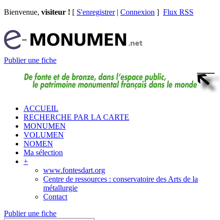
Bienvenue,
visiteur !
[
S'enregistrer
|
Connexion
]
Flux RSS
Publier une fiche
ACCUEIL
RECHERCHE PAR LA CARTE
MONUMEN
VOLUMEN
NOMEN
Ma sélection
+
www.fontesdart.org
Centre de ressources : conservatoire des Arts de la
métallurgie
Contact
Publier une fiche