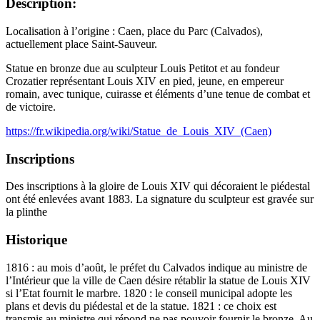
Description:
Localisation à l’origine : Caen, place du Parc (Calvados),
actuellement place Saint-Sauveur.
Statue en bronze due au sculpteur Louis Petitot et au fondeur
Crozatier représentant Louis XIV en pied, jeune, en empereur
romain, avec tunique, cuirasse et éléments d’une tenue de combat et
de victoire.
https://fr.wikipedia.org/wiki/Statue_de_Louis_XIV_(Caen)
Inscriptions
Des inscriptions à la gloire de Louis XIV qui décoraient le piédestal
ont été enlevées avant 1883. La signature du sculpteur est gravée sur
la plinthe
Historique
1816 : au mois d’août, le préfet du Calvados indique au ministre de
l’Intérieur que la ville de Caen désire rétablir la statue de Louis XIV
si l’Etat fournit le marbre. 1820 : le conseil municipal adopte les
plans et devis du piédestal et de la statue. 1821 : ce choix est
transmis au ministre qui répond ne pas pouvoir fournir le bronze. Au