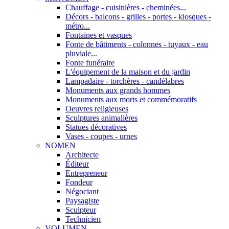
Chauffage - cuisinières - cheminées...
Décors - balcons - grilles - portes - kiosques -
métro...
Fontaines et vasques
Fonte de bâtiments - colonnes - tuyaux - eau
pluviale...
Fonte funéraire
L'équipement de la maison et du jardin
Lampadaire - torchères - candélabres
Monuments aux grands hommes
Monuments aux morts et commémoratifs
Oeuvres religieuses
Sculptures animalières
Statues décoratives
Vases - coupes - urnes
NOMEN
Architecte
Éditeur
Entrepreneur
Fondeur
Négociant
Paysagiste
Sculpteur
Technicien
VOLUMEN