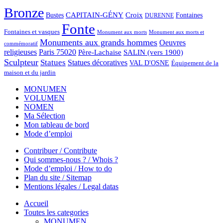
Bronze
CAPITAIN-GÉNY
Bustes
Croix
Fontaines
DURENNE
Fonte
Fontaines et vasques
Monument aux morts et
Monument aux morts
Monuments aux grands hommes
Oeuvres
commémoratif
religieuses
Paris 75020
Père-Lachaise
SALIN (vers 1900)
Sculpteur
Statues
Statues décoratives
VAL D'OSNE
Équipement de la
maison et du jardin
MONUMEN
VOLUMEN
NOMEN
Ma Sélection
Mon tableau de bord
Mode d’emploi
Contribuer / Contribute
Qui sommes-nous ? / Whois ?
Mode d’emploi / How to do
Plan du site / Sitemap
Mentions légales / Legal datas
Accueil
Toutes les categories
MONUMEN