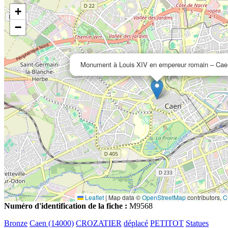
+
−
Monument à Louis XIV en empereur romain – Cae
Leaflet
|
Map data ©
OpenStreetMap
contributors,
C
Numéro d'identification de la fiche :
M9568
Bronze
Caen (14000)
CROZATIER
déplacé
PETITOT
Statues