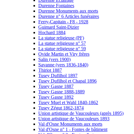
Durenne Eclairage
Durenne Fontaines
Durenne Monuments aux morts
Durenne n° 6 Articles funéraires
Ferry-Capitain - F8 - 1928
Guimard Saint-Dizier
Hochard 1884
La statue religieuse (PF)
La statue religieuse n° 57
La statue religieuse n° 59
Ovide Martin et Viry frères
Salin (vers 1900)
Savanne (vers 1836-1840)
Thiriot 1887
Tusey Dufilhol 1897
Tusey Dufilhol et Chapal 1896
Tusey Gasne 1887
Tusey Gasne 1888-1889
Tusey Gasne 1892
Tusey Muel et Wahl 1840-1862
Tusey Zégut 1862-1874
Union artistique de Vaucouleurs (après 1895)
Union artistique de Vaucouleurs 1893
Val d'Osne Monuments aux morts
Val d'Osne n° 1 - Fontes de bâtiment