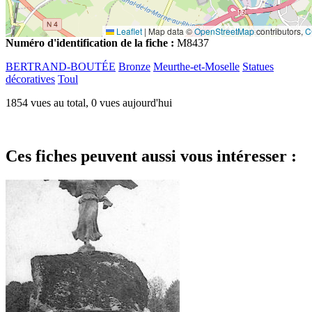
Leaflet
|
Map data ©
OpenStreetMap
contributors,
C
Numéro d'identification de la fiche :
M8437
BERTRAND-BOUTÉE
Bronze
Meurthe-et-Moselle
Statues
décoratives
Toul
1854 vues au total, 0 vues aujourd'hui
Ces fiches peuvent aussi vous intéresser :