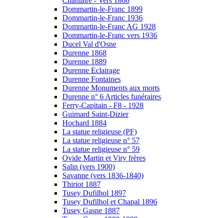
Chanlaire - Vers 1860
Dommartin-le-Franc 1899
Dommartin-le-Franc 1936
Dommartin-le-Franc AG 1928
Dommartin-le-Franc vers 1936
Ducel Val d'Osne
Durenne 1868
Durenne 1889
Durenne Eclairage
Durenne Fontaines
Durenne Monuments aux morts
Durenne n° 6 Articles funéraires
Ferry-Capitain - F8 - 1928
Guimard Saint-Dizier
Hochard 1884
La statue religieuse (PF)
La statue religieuse n° 57
La statue religieuse n° 59
Ovide Martin et Viry frères
Salin (vers 1900)
Savanne (vers 1836-1840)
Thiriot 1887
Tusey Dufilhol 1897
Tusey Dufilhol et Chapal 1896
Tusey Gasne 1887