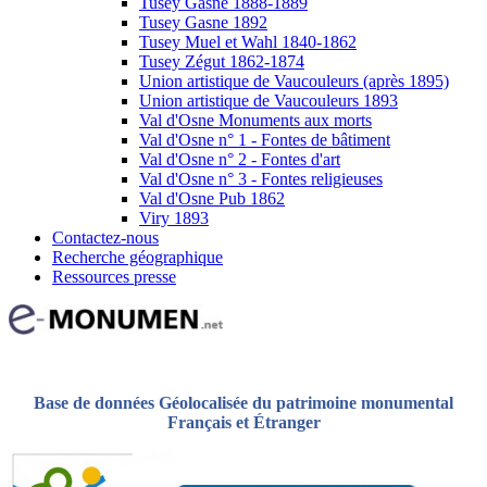
Tusey Gasne 1888-1889
Tusey Gasne 1892
Tusey Muel et Wahl 1840-1862
Tusey Zégut 1862-1874
Union artistique de Vaucouleurs (après 1895)
Union artistique de Vaucouleurs 1893
Val d'Osne Monuments aux morts
Val d'Osne n° 1 - Fontes de bâtiment
Val d'Osne n° 2 - Fontes d'art
Val d'Osne n° 3 - Fontes religieuses
Val d'Osne Pub 1862
Viry 1893
Contactez-nous
Recherche géographique
Ressources presse
Base de données Géolocalisée du patrimoine monumental
Français et Étranger