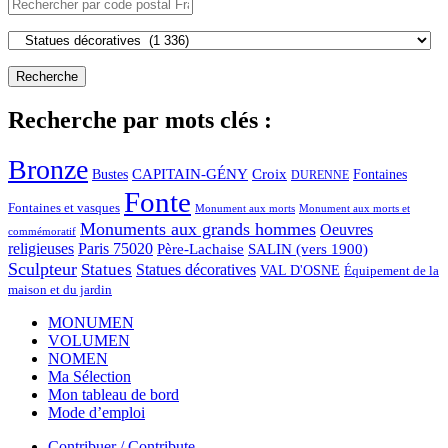
Recherche par mots clés :
Bronze
CAPITAIN-GÉNY
Bustes
Croix
Fontaines
DURENNE
Fonte
Fontaines et vasques
Monument aux morts et
Monument aux morts
Monuments aux grands hommes
Oeuvres
commémoratif
religieuses
Paris 75020
Père-Lachaise
SALIN (vers 1900)
Sculpteur
Statues
Statues décoratives
VAL D'OSNE
Équipement de la
maison et du jardin
MONUMEN
VOLUMEN
NOMEN
Ma Sélection
Mon tableau de bord
Mode d’emploi
Contribuer / Contribute