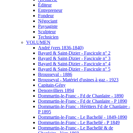
Éditeur
Entrepreneur
Fondeur
Négociant
Paysagiste
Sculpteur
Technicien
VOLUMEN
André (vers 1836-1840)
Bayard & Saint-Dizier - Fascicule n° 2
Bayard & Saint-Dizier - Fascicule n° 3
Bayard & Saint-Dizier - Fascicule n° 4
Bayard & Saint-Dizier - Fascicule n° 5
Brousseval - 1886
Brousseval - Matériel d'usines à gaz - 1923
Capitain-Gény
Denonvilliers 1894
Dommartin-le-Franc - Fd de Chanlaire - 1890
Dommartin-le-Franc - Fd de Chanlaire - P 1890
Dommartin-le-Franc - Héritiers Fd de Chanlaire -
P 1895
Dommartin-le-Franc - Le Bachellé - 1849-1890
Dommartin-le-Franc - Le Bachellé - P 1849
Dommartin-le-Franc - Le Bachellé & de