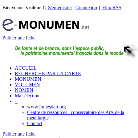
Bienvenue,
visiteur !
[
S'enregistrer
|
Connexion
]
Flux RSS
Publier une fiche
ACCUEIL
RECHERCHE PAR LA CARTE
MONUMEN
VOLUMEN
NOMEN
Ma sélection
+
www.fontesdart.org
Centre de ressources : conservatoire des Arts de la
métallurgie
Contact
Publier une fiche