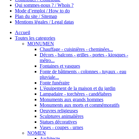
Qui sommes-nous ? / Whois ?
Mode d’emploi / How to do
Plan du site / Sitemap
Mentions légales / Legal datas
Accueil
Toutes les categories
MONUMEN
Chauffage - cuisinières - cheminées...
Décors - balcons - grilles - portes - kiosques -
métro...
Fontaines et vasques
Fonte de bâtiments - colonnes - tuyaux - eau
pluviale...
Fonte funéraire
L'équipement de la maison et du jardin
Lampadaire - torchères - candélabres
Monuments aux grands hommes
Monuments aux morts et commémoratifs
Oeuvres religieuses
Sculptures animalières
Statues décoratives
Vases - coupes - urnes
NOMEN
Architecte