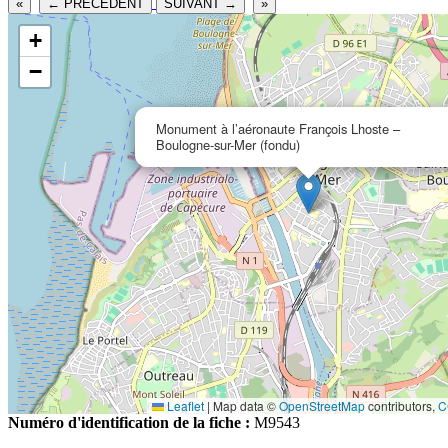
«
← PRECEDENT
SUIVANT →
»
+
−
Monument à l’aéronaute François Lhoste –
Boulogne-sur-Mer (fondu)
Leaflet
|
Map data ©
OpenStreetMap
contributors,
C
Numéro d'identification de la fiche :
M9543