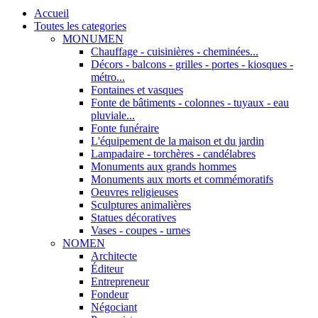
Accueil
Toutes les categories
MONUMEN
Chauffage - cuisinières - cheminées...
Décors - balcons - grilles - portes - kiosques -
métro...
Fontaines et vasques
Fonte de bâtiments - colonnes - tuyaux - eau
pluviale...
Fonte funéraire
L'équipement de la maison et du jardin
Lampadaire - torchères - candélabres
Monuments aux grands hommes
Monuments aux morts et commémoratifs
Oeuvres religieuses
Sculptures animalières
Statues décoratives
Vases - coupes - urnes
NOMEN
Architecte
Éditeur
Entrepreneur
Fondeur
Négociant