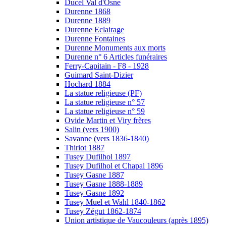
Ducel Val d'Osne
Durenne 1868
Durenne 1889
Durenne Eclairage
Durenne Fontaines
Durenne Monuments aux morts
Durenne n° 6 Articles funéraires
Ferry-Capitain - F8 - 1928
Guimard Saint-Dizier
Hochard 1884
La statue religieuse (PF)
La statue religieuse n° 57
La statue religieuse n° 59
Ovide Martin et Viry frères
Salin (vers 1900)
Savanne (vers 1836-1840)
Thiriot 1887
Tusey Dufilhol 1897
Tusey Dufilhol et Chapal 1896
Tusey Gasne 1887
Tusey Gasne 1888-1889
Tusey Gasne 1892
Tusey Muel et Wahl 1840-1862
Tusey Zégut 1862-1874
Union artistique de Vaucouleurs (après 1895)