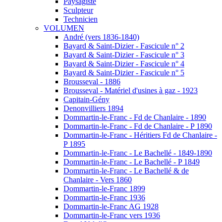
Paysagiste
Sculpteur
Technicien
VOLUMEN
André (vers 1836-1840)
Bayard & Saint-Dizier - Fascicule n° 2
Bayard & Saint-Dizier - Fascicule n° 3
Bayard & Saint-Dizier - Fascicule n° 4
Bayard & Saint-Dizier - Fascicule n° 5
Brousseval - 1886
Brousseval - Matériel d'usines à gaz - 1923
Capitain-Gény
Denonvilliers 1894
Dommartin-le-Franc - Fd de Chanlaire - 1890
Dommartin-le-Franc - Fd de Chanlaire - P 1890
Dommartin-le-Franc - Héritiers Fd de Chanlaire -
P 1895
Dommartin-le-Franc - Le Bachellé - 1849-1890
Dommartin-le-Franc - Le Bachellé - P 1849
Dommartin-le-Franc - Le Bachellé & de
Chanlaire - Vers 1860
Dommartin-le-Franc 1899
Dommartin-le-Franc 1936
Dommartin-le-Franc AG 1928
Dommartin-le-Franc vers 1936