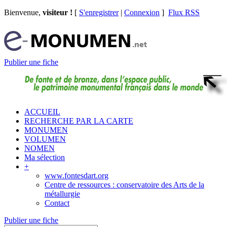
Bienvenue,
visiteur !
[
S'enregistrer
|
Connexion
]
Flux RSS
Publier une fiche
ACCUEIL
RECHERCHE PAR LA CARTE
MONUMEN
VOLUMEN
NOMEN
Ma sélection
+
www.fontesdart.org
Centre de ressources : conservatoire des Arts de la
métallurgie
Contact
Publier une fiche