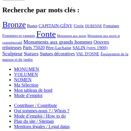
Recherche par mots clés :
Bronze
CAPITAIN-GÉNY
Bustes
Croix
Fontaines
DURENNE
Fonte
Fontaines et vasques
Monument aux morts et
Monument aux morts
Monuments aux grands hommes
Oeuvres
commémoratif
religieuses
Paris 75020
Père-Lachaise
SALIN (vers 1900)
Sculpteur
Statues
Statues décoratives
VAL D'OSNE
Équipement de la
maison et du jardin
MONUMEN
VOLUMEN
NOMEN
Ma Sélection
Mon tableau de bord
Mode d’emploi
Contribuer / Contribute
Qui sommes-nous ? / Whois ?
Mode d’emploi / How to do
Plan du site / Sitemap
Mentions légales / Legal datas