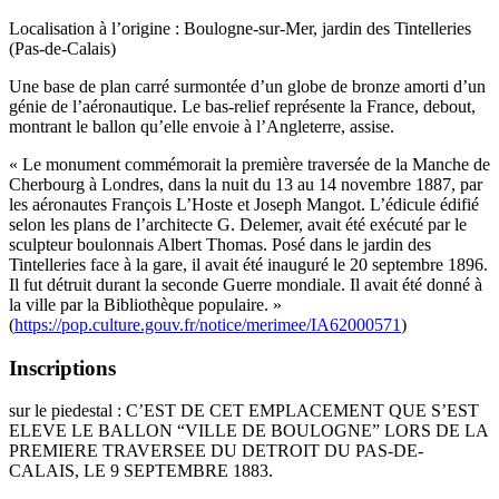
Localisation à l’origine : Boulogne-sur-Mer, jardin des Tintelleries
(Pas-de-Calais)
Une base de plan carré surmontée d’un globe de bronze amorti d’un
génie de l’aéronautique. Le bas-relief représente la France, debout,
montrant le ballon qu’elle envoie à l’Angleterre, assise.
« Le monument commémorait la première traversée de la Manche de
Cherbourg à Londres, dans la nuit du 13 au 14 novembre 1887, par
les aéronautes François L’Hoste et Joseph Mangot. L’édicule édifié
selon les plans de l’architecte G. Delemer, avait été exécuté par le
sculpteur boulonnais Albert Thomas. Posé dans le jardin des
Tintelleries face à la gare, il avait été inauguré le 20 septembre 1896.
Il fut détruit durant la seconde Guerre mondiale. Il avait été donné à
la ville par la Bibliothèque populaire. »
(
https://pop.culture.gouv.fr/notice/merimee/IA62000571
)
Inscriptions
sur le piedestal : C’EST DE CET EMPLACEMENT QUE S’EST
ELEVE LE BALLON “VILLE DE BOULOGNE” LORS DE LA
PREMIERE TRAVERSEE DU DETROIT DU PAS-DE-
CALAIS, LE 9 SEPTEMBRE 1883.