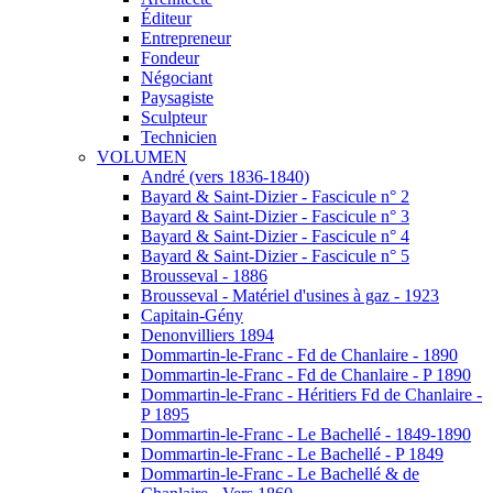
Éditeur
Entrepreneur
Fondeur
Négociant
Paysagiste
Sculpteur
Technicien
VOLUMEN
André (vers 1836-1840)
Bayard & Saint-Dizier - Fascicule n° 2
Bayard & Saint-Dizier - Fascicule n° 3
Bayard & Saint-Dizier - Fascicule n° 4
Bayard & Saint-Dizier - Fascicule n° 5
Brousseval - 1886
Brousseval - Matériel d'usines à gaz - 1923
Capitain-Gény
Denonvilliers 1894
Dommartin-le-Franc - Fd de Chanlaire - 1890
Dommartin-le-Franc - Fd de Chanlaire - P 1890
Dommartin-le-Franc - Héritiers Fd de Chanlaire -
P 1895
Dommartin-le-Franc - Le Bachellé - 1849-1890
Dommartin-le-Franc - Le Bachellé - P 1849
Dommartin-le-Franc - Le Bachellé & de