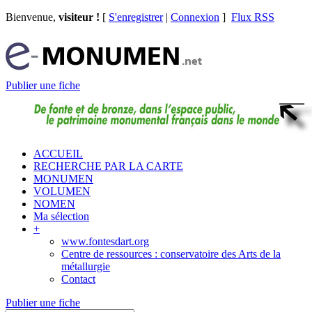
Bienvenue,
visiteur !
[
S'enregistrer
|
Connexion
]
Flux RSS
Publier une fiche
ACCUEIL
RECHERCHE PAR LA CARTE
MONUMEN
VOLUMEN
NOMEN
Ma sélection
+
www.fontesdart.org
Centre de ressources : conservatoire des Arts de la
métallurgie
Contact
Publier une fiche