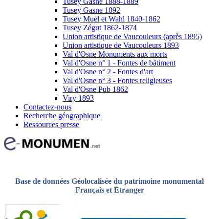
Tusey Gasne 1888-1889
Tusey Gasne 1892
Tusey Muel et Wahl 1840-1862
Tusey Zégut 1862-1874
Union artistique de Vaucouleurs (après 1895)
Union artistique de Vaucouleurs 1893
Val d'Osne Monuments aux morts
Val d'Osne n° 1 - Fontes de bâtiment
Val d'Osne n° 2 - Fontes d'art
Val d'Osne n° 3 - Fontes religieuses
Val d'Osne Pub 1862
Viry 1893
Contactez-nous
Recherche géographique
Ressources presse
Base de données Géolocalisée du patrimoine monumental
Français et Étranger