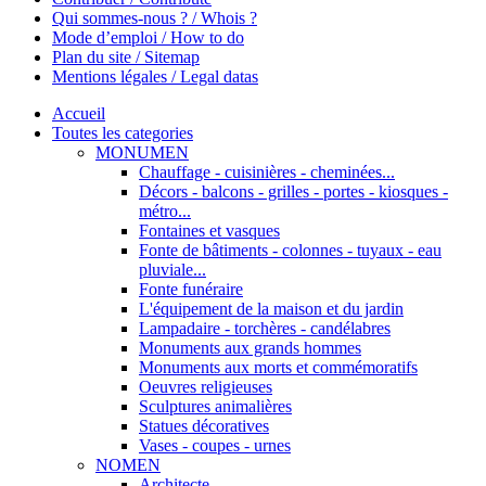
Qui sommes-nous ? / Whois ?
Mode d’emploi / How to do
Plan du site / Sitemap
Mentions légales / Legal datas
Accueil
Toutes les categories
MONUMEN
Chauffage - cuisinières - cheminées...
Décors - balcons - grilles - portes - kiosques -
métro...
Fontaines et vasques
Fonte de bâtiments - colonnes - tuyaux - eau
pluviale...
Fonte funéraire
L'équipement de la maison et du jardin
Lampadaire - torchères - candélabres
Monuments aux grands hommes
Monuments aux morts et commémoratifs
Oeuvres religieuses
Sculptures animalières
Statues décoratives
Vases - coupes - urnes
NOMEN
Architecte