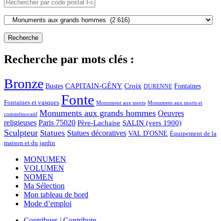
Recherche par mots clés :
Bronze
CAPITAIN-GÉNY
Bustes
Croix
Fontaines
DURENNE
Fonte
Fontaines et vasques
Monument aux morts et
Monument aux morts
Monuments aux grands hommes
Oeuvres
commémoratif
religieuses
Paris 75020
Père-Lachaise
SALIN (vers 1900)
Sculpteur
Statues
Statues décoratives
VAL D'OSNE
Équipement de la
maison et du jardin
MONUMEN
VOLUMEN
NOMEN
Ma Sélection
Mon tableau de bord
Mode d’emploi
Contribuer / Contribute