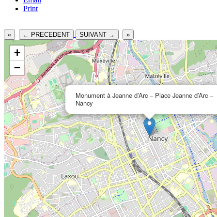
Print
«
← PRECEDENT
SUIVANT →
»
+
−
Monument à Jeanne d’Arc – Place Jeanne d’Arc –
Nancy