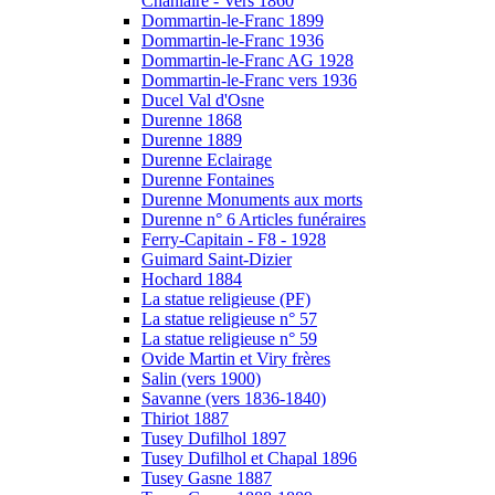
Chanlaire - Vers 1860
Dommartin-le-Franc 1899
Dommartin-le-Franc 1936
Dommartin-le-Franc AG 1928
Dommartin-le-Franc vers 1936
Ducel Val d'Osne
Durenne 1868
Durenne 1889
Durenne Eclairage
Durenne Fontaines
Durenne Monuments aux morts
Durenne n° 6 Articles funéraires
Ferry-Capitain - F8 - 1928
Guimard Saint-Dizier
Hochard 1884
La statue religieuse (PF)
La statue religieuse n° 57
La statue religieuse n° 59
Ovide Martin et Viry frères
Salin (vers 1900)
Savanne (vers 1836-1840)
Thiriot 1887
Tusey Dufilhol 1897
Tusey Dufilhol et Chapal 1896
Tusey Gasne 1887