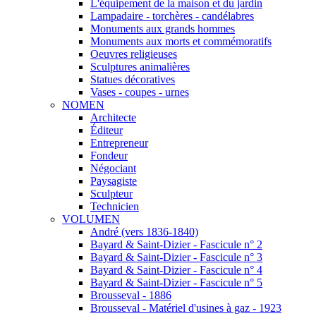
L'équipement de la maison et du jardin
Lampadaire - torchères - candélabres
Monuments aux grands hommes
Monuments aux morts et commémoratifs
Oeuvres religieuses
Sculptures animalières
Statues décoratives
Vases - coupes - urnes
NOMEN
Architecte
Éditeur
Entrepreneur
Fondeur
Négociant
Paysagiste
Sculpteur
Technicien
VOLUMEN
André (vers 1836-1840)
Bayard & Saint-Dizier - Fascicule n° 2
Bayard & Saint-Dizier - Fascicule n° 3
Bayard & Saint-Dizier - Fascicule n° 4
Bayard & Saint-Dizier - Fascicule n° 5
Brousseval - 1886
Brousseval - Matériel d'usines à gaz - 1923