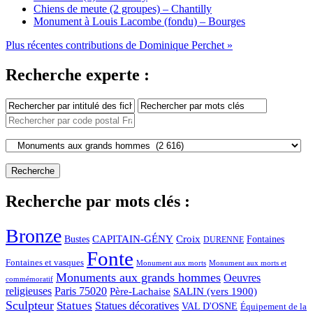
Chiens de meute (2 groupes) – Chantilly
Monument à Louis Lacombe (fondu) – Bourges
Plus récentes contributions de Dominique Perchet »
Recherche experte :
Recherche par mots clés :
Bronze
CAPITAIN-GÉNY
Bustes
Croix
Fontaines
DURENNE
Fonte
Fontaines et vasques
Monument aux morts et
Monument aux morts
Monuments aux grands hommes
Oeuvres
commémoratif
religieuses
Paris 75020
Père-Lachaise
SALIN (vers 1900)
Sculpteur
Statues
Statues décoratives
VAL D'OSNE
Équipement de la