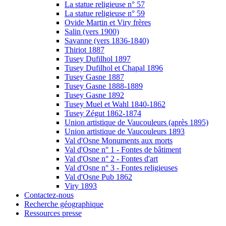
La statue religieuse n° 57
La statue religieuse n° 59
Ovide Martin et Viry frères
Salin (vers 1900)
Savanne (vers 1836-1840)
Thiriot 1887
Tusey Dufilhol 1897
Tusey Dufilhol et Chapal 1896
Tusey Gasne 1887
Tusey Gasne 1888-1889
Tusey Gasne 1892
Tusey Muel et Wahl 1840-1862
Tusey Zégut 1862-1874
Union artistique de Vaucouleurs (après 1895)
Union artistique de Vaucouleurs 1893
Val d'Osne Monuments aux morts
Val d'Osne n° 1 - Fontes de bâtiment
Val d'Osne n° 2 - Fontes d'art
Val d'Osne n° 3 - Fontes religieuses
Val d'Osne Pub 1862
Viry 1893
Contactez-nous
Recherche géographique
Ressources presse