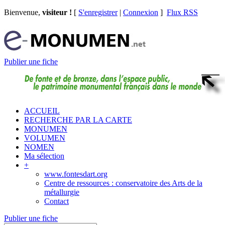
Bienvenue,
visiteur !
[
S'enregistrer
|
Connexion
]
Flux RSS
Publier une fiche
ACCUEIL
RECHERCHE PAR LA CARTE
MONUMEN
VOLUMEN
NOMEN
Ma sélection
+
www.fontesdart.org
Centre de ressources : conservatoire des Arts de la
métallurgie
Contact
Publier une fiche