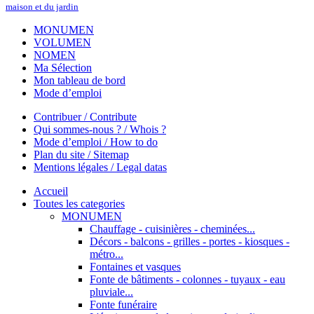
maison et du jardin
MONUMEN
VOLUMEN
NOMEN
Ma Sélection
Mon tableau de bord
Mode d’emploi
Contribuer / Contribute
Qui sommes-nous ? / Whois ?
Mode d’emploi / How to do
Plan du site / Sitemap
Mentions légales / Legal datas
Accueil
Toutes les categories
MONUMEN
Chauffage - cuisinières - cheminées...
Décors - balcons - grilles - portes - kiosques -
métro...
Fontaines et vasques
Fonte de bâtiments - colonnes - tuyaux - eau
pluviale...
Fonte funéraire