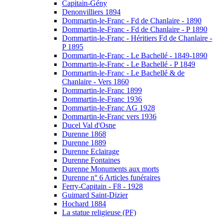
Capitain-Gény
Denonvilliers 1894
Dommartin-le-Franc - Fd de Chanlaire - 1890
Dommartin-le-Franc - Fd de Chanlaire - P 1890
Dommartin-le-Franc - Héritiers Fd de Chanlaire -
P 1895
Dommartin-le-Franc - Le Bachellé - 1849-1890
Dommartin-le-Franc - Le Bachellé - P 1849
Dommartin-le-Franc - Le Bachellé & de
Chanlaire - Vers 1860
Dommartin-le-Franc 1899
Dommartin-le-Franc 1936
Dommartin-le-Franc AG 1928
Dommartin-le-Franc vers 1936
Ducel Val d'Osne
Durenne 1868
Durenne 1889
Durenne Eclairage
Durenne Fontaines
Durenne Monuments aux morts
Durenne n° 6 Articles funéraires
Ferry-Capitain - F8 - 1928
Guimard Saint-Dizier
Hochard 1884
La statue religieuse (PF)