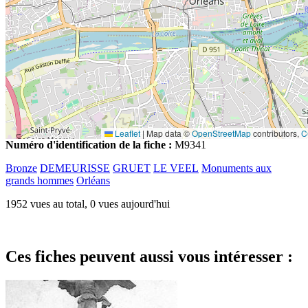
Leaflet
|
Map data ©
OpenStreetMap
contributors,
C
Numéro d'identification de la fiche :
M9341
Bronze
DEMEURISSE
GRUET
LE VEEL
Monuments aux
grands hommes
Orléans
1952 vues au total, 0 vues aujourd'hui
Ces fiches peuvent aussi vous intéresser :