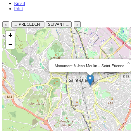
Email
Print
«
← PRECEDENT
SUIVANT →
»
+
−
×
Monument à Jean Moulin – Saint-Etienne