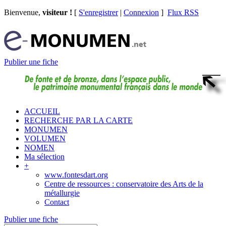
Bienvenue,
visiteur !
[
S'enregistrer
|
Connexion
]
Flux RSS
Publier une fiche
ACCUEIL
RECHERCHE PAR LA CARTE
MONUMEN
VOLUMEN
NOMEN
Ma sélection
+
www.fontesdart.org
Centre de ressources : conservatoire des Arts de la
métallurgie
Contact
Publier une fiche