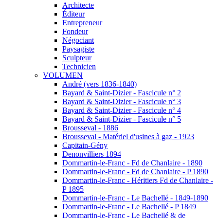
Architecte
Éditeur
Entrepreneur
Fondeur
Négociant
Paysagiste
Sculpteur
Technicien
VOLUMEN
André (vers 1836-1840)
Bayard & Saint-Dizier - Fascicule n° 2
Bayard & Saint-Dizier - Fascicule n° 3
Bayard & Saint-Dizier - Fascicule n° 4
Bayard & Saint-Dizier - Fascicule n° 5
Brousseval - 1886
Brousseval - Matériel d'usines à gaz - 1923
Capitain-Gény
Denonvilliers 1894
Dommartin-le-Franc - Fd de Chanlaire - 1890
Dommartin-le-Franc - Fd de Chanlaire - P 1890
Dommartin-le-Franc - Héritiers Fd de Chanlaire -
P 1895
Dommartin-le-Franc - Le Bachellé - 1849-1890
Dommartin-le-Franc - Le Bachellé - P 1849
Dommartin-le-Franc - Le Bachellé & de