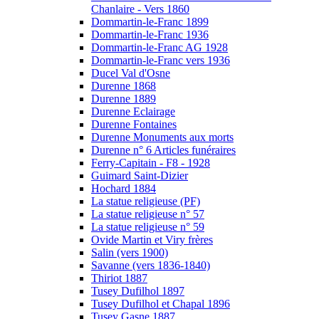
Chanlaire - Vers 1860
Dommartin-le-Franc 1899
Dommartin-le-Franc 1936
Dommartin-le-Franc AG 1928
Dommartin-le-Franc vers 1936
Ducel Val d'Osne
Durenne 1868
Durenne 1889
Durenne Eclairage
Durenne Fontaines
Durenne Monuments aux morts
Durenne n° 6 Articles funéraires
Ferry-Capitain - F8 - 1928
Guimard Saint-Dizier
Hochard 1884
La statue religieuse (PF)
La statue religieuse n° 57
La statue religieuse n° 59
Ovide Martin et Viry frères
Salin (vers 1900)
Savanne (vers 1836-1840)
Thiriot 1887
Tusey Dufilhol 1897
Tusey Dufilhol et Chapal 1896
Tusey Gasne 1887