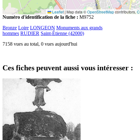
Leaflet
|
Map data ©
OpenStreetMap
contributors,
C
Numéro d'identification de la fiche :
M9752
Bronze
Loire
LONGEON
Monuments aux grands
hommes
RUDIER
Saint-Étienne (42000)
7158 vues au total, 0 vues aujourd'hui
Ces fiches peuvent aussi vous intéresser :