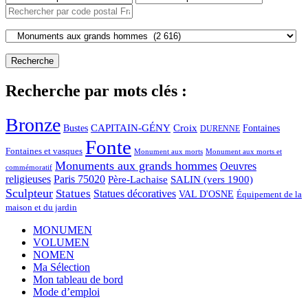
Recherche par mots clés :
Bronze
CAPITAIN-GÉNY
Bustes
Croix
Fontaines
DURENNE
Fonte
Fontaines et vasques
Monument aux morts et
Monument aux morts
Monuments aux grands hommes
Oeuvres
commémoratif
religieuses
Paris 75020
Père-Lachaise
SALIN (vers 1900)
Sculpteur
Statues
Statues décoratives
VAL D'OSNE
Équipement de la
maison et du jardin
MONUMEN
VOLUMEN
NOMEN
Ma Sélection
Mon tableau de bord
Mode d’emploi