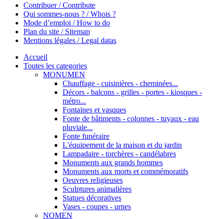
Contribuer / Contribute
Qui sommes-nous ? / Whois ?
Mode d’emploi / How to do
Plan du site / Sitemap
Mentions légales / Legal datas
Accueil
Toutes les categories
MONUMEN
Chauffage - cuisinières - cheminées...
Décors - balcons - grilles - portes - kiosques -
métro...
Fontaines et vasques
Fonte de bâtiments - colonnes - tuyaux - eau
pluviale...
Fonte funéraire
L'équipement de la maison et du jardin
Lampadaire - torchères - candélabres
Monuments aux grands hommes
Monuments aux morts et commémoratifs
Oeuvres religieuses
Sculptures animalières
Statues décoratives
Vases - coupes - urnes
NOMEN