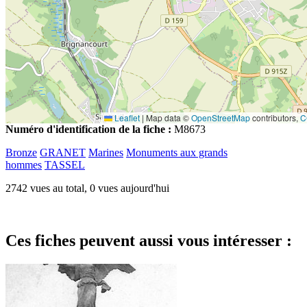
Leaflet
|
Map data ©
OpenStreetMap
contributors,
C
Numéro d'identification de la fiche :
M8673
Bronze
GRANET
Marines
Monuments aux grands
hommes
TASSEL
2742 vues au total, 0 vues aujourd'hui
Ces fiches peuvent aussi vous intéresser :