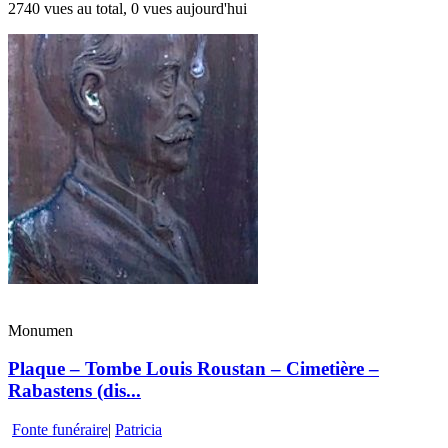
2740 vues au total, 0 vues aujourd'hui
Monumen
Plaque – Tombe Louis Roustan – Cimetière –
Rabastens (dis...
Fonte funéraire
|
Patricia