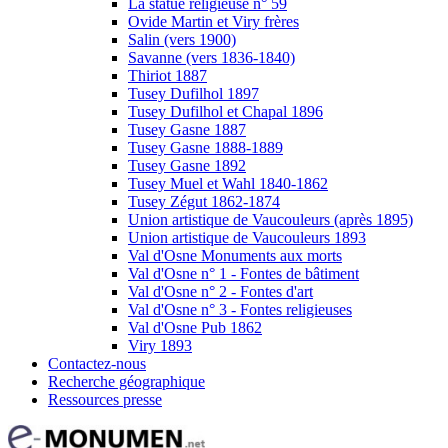
La statue religieuse n° 59
Ovide Martin et Viry frères
Salin (vers 1900)
Savanne (vers 1836-1840)
Thiriot 1887
Tusey Dufilhol 1897
Tusey Dufilhol et Chapal 1896
Tusey Gasne 1887
Tusey Gasne 1888-1889
Tusey Gasne 1892
Tusey Muel et Wahl 1840-1862
Tusey Zégut 1862-1874
Union artistique de Vaucouleurs (après 1895)
Union artistique de Vaucouleurs 1893
Val d'Osne Monuments aux morts
Val d'Osne n° 1 - Fontes de bâtiment
Val d'Osne n° 2 - Fontes d'art
Val d'Osne n° 3 - Fontes religieuses
Val d'Osne Pub 1862
Viry 1893
Contactez-nous
Recherche géographique
Ressources presse