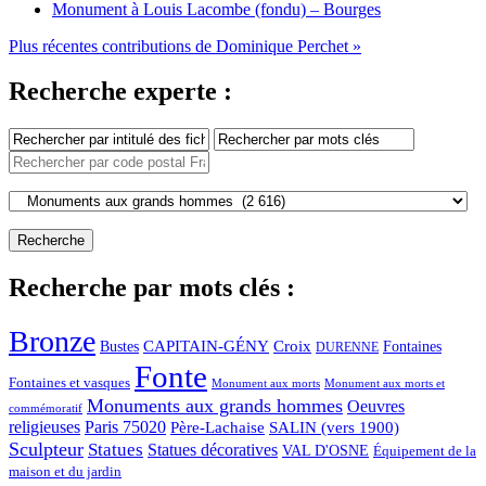
Monument à Louis Lacombe (fondu) – Bourges
Plus récentes contributions de Dominique Perchet »
Recherche experte :
Recherche par mots clés :
Bronze
CAPITAIN-GÉNY
Bustes
Croix
Fontaines
DURENNE
Fonte
Fontaines et vasques
Monument aux morts et
Monument aux morts
Monuments aux grands hommes
Oeuvres
commémoratif
religieuses
Paris 75020
Père-Lachaise
SALIN (vers 1900)
Sculpteur
Statues
Statues décoratives
VAL D'OSNE
Équipement de la
maison et du jardin