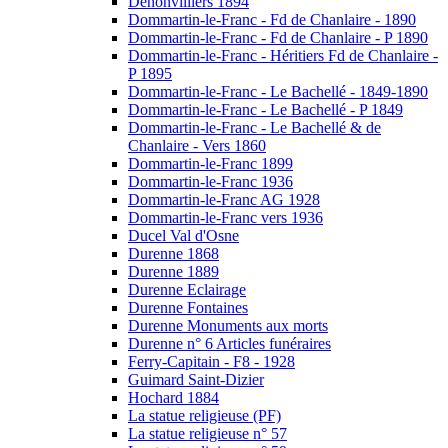
Denonvilliers 1894
Dommartin-le-Franc - Fd de Chanlaire - 1890
Dommartin-le-Franc - Fd de Chanlaire - P 1890
Dommartin-le-Franc - Héritiers Fd de Chanlaire -
P 1895
Dommartin-le-Franc - Le Bachellé - 1849-1890
Dommartin-le-Franc - Le Bachellé - P 1849
Dommartin-le-Franc - Le Bachellé & de
Chanlaire - Vers 1860
Dommartin-le-Franc 1899
Dommartin-le-Franc 1936
Dommartin-le-Franc AG 1928
Dommartin-le-Franc vers 1936
Ducel Val d'Osne
Durenne 1868
Durenne 1889
Durenne Eclairage
Durenne Fontaines
Durenne Monuments aux morts
Durenne n° 6 Articles funéraires
Ferry-Capitain - F8 - 1928
Guimard Saint-Dizier
Hochard 1884
La statue religieuse (PF)
La statue religieuse n° 57