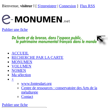
Bienvenue,
visiteur !
[
S'enregistrer
|
Connexion
]
Flux RSS
Publier une fiche
ACCUEIL
RECHERCHE PAR LA CARTE
MONUMEN
VOLUMEN
NOMEN
Ma sélection
+
www.fontesdart.org
Centre de ressources : conservatoire des Arts de la
métallurgie
Contact
Publier une fiche