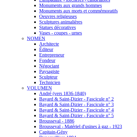
Monuments aux grands hommes
Monuments aux morts et commémoratifs
Oeuvres religieuses
Sculptures animalières
Statues décoratives
Vases - coupes - urnes
NOMEN
Architecte
Éditeur
Entrepreneur
Fondeur
Négociant
Paysagiste
Sculpteur
Technicien
VOLUMEN
André (vers 1836-1840)
Bayard & Saint-Dizier - Fascicule n° 2
Bayard & Saint-Dizier - Fascicule n° 3
Bayard & Saint-Dizier - Fascicule n° 4
Bayard & Saint-Dizier - Fascicule n° 5
Brousseval - 1886
Brousseval - Matériel d'usines à gaz - 1923
Capitain-Gény