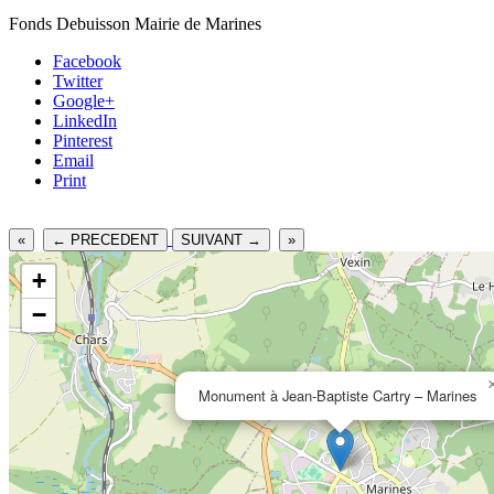
Fonds Debuisson Mairie de Marines
Facebook
Twitter
Google+
LinkedIn
Pinterest
Email
Print
«
← PRECEDENT
SUIVANT →
»
+
−
Monument à Jean-Baptiste Cartry – Marines