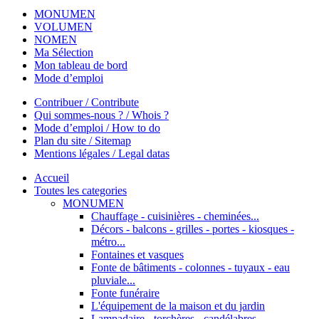
MONUMEN
VOLUMEN
NOMEN
Ma Sélection
Mon tableau de bord
Mode d’emploi
Contribuer / Contribute
Qui sommes-nous ? / Whois ?
Mode d’emploi / How to do
Plan du site / Sitemap
Mentions légales / Legal datas
Accueil
Toutes les categories
MONUMEN
Chauffage - cuisinières - cheminées...
Décors - balcons - grilles - portes - kiosques -
métro...
Fontaines et vasques
Fonte de bâtiments - colonnes - tuyaux - eau
pluviale...
Fonte funéraire
L'équipement de la maison et du jardin
Lampadaire - torchères - candélabres