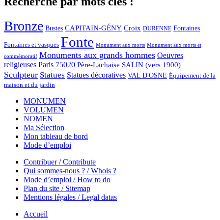
Recherche par mots clés :
Bronze
CAPITAIN-GÉNY
Bustes
Croix
Fontaines
DURENNE
Fonte
Fontaines et vasques
Monument aux morts et
Monument aux morts
Monuments aux grands hommes
Oeuvres
commémoratif
religieuses
Paris 75020
Père-Lachaise
SALIN (vers 1900)
Sculpteur
Statues
Statues décoratives
VAL D'OSNE
Équipement de la
maison et du jardin
MONUMEN
VOLUMEN
NOMEN
Ma Sélection
Mon tableau de bord
Mode d’emploi
Contribuer / Contribute
Qui sommes-nous ? / Whois ?
Mode d’emploi / How to do
Plan du site / Sitemap
Mentions légales / Legal datas
Accueil