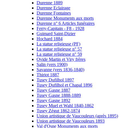
Durenne 1889
Durenne Eclairage
Durenne Fontaines
Durenne Monuments aux morts
Durenne n° 6 Articles funéraires
Ferry-Capitain - F8 - 1928
Guimard Saint-Dizier
Hochard 1884
La statue religieuse (PF)
La statue religieuse n° 57
La statue religieuse n° 59
Ovide Martin et Viry frères
Salin (vers 1900)
Savanne (vers 1836-1840)
Thiriot 1887
Tusey Dufilhol 1897
Tusey Dufilhol et Chapal 1896
Tusey Gasne 1887
Tusey Gasne 1888-1889
Tusey Gasne 1892
Tusey Muel et Wahl 1840-1862
Tusey Zégut 1862-1874
Union artistique de Vaucouleurs (après 1895)
Union artistique de Vaucouleurs 1893
Val d'Osne Monuments aux morts