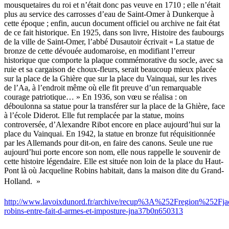
mousquetaires du roi et n’était donc pas veuve en 1710 ; elle n’était
plus au service des carrosses d’eau de Saint-Omer à Dunkerque à
cette époque ; enfin, aucun document officiel ou archive ne fait état
de ce fait historique. En 1925, dans son livre, Histoire des faubourgs
de la ville de Saint-Omer, l’abbé Dusautoir écrivait « La statue de
bronze de cette dévouée audomaroise, en modifiant l’erreur
historique que comporte la plaque commémorative du socle, avec sa
ruie et sa cargaison de choux-fleurs, serait beaucoup mieux placée
sur la place de la Ghière que sur la place du Vainquai, sur les rives
de l’Aa, à l’endroit même où elle fit preuve d’un remarquable
courage patriotique… » En 1936, son vœu se réalisa : on
déboulonna sa statue pour la transférer sur la place de la Ghière, face
à l’école Diderot. Elle fut remplacée par la statue, moins
controversée, d’Alexandre Ribot encore en place aujourd’hui sur la
place du Vainquai. En 1942, la statue en bronze fut réquisitionnée
par les Allemands pour dit-on, en faire des canons. Seule une rue
aujourd’hui porte encore son nom, elle nous rappelle le souvenir de
cette histoire légendaire. Elle est située non loin de la place du Haut-
Pont là où Jacqueline Robins habitait, dans la maison dite du Grand-
Holland.  »
http://www.lavoixdunord.fr/archive/recup%3A%252Fregion%252Fjac
robins-entre-fait-d-armes-et-imposture-jna37b0n650313