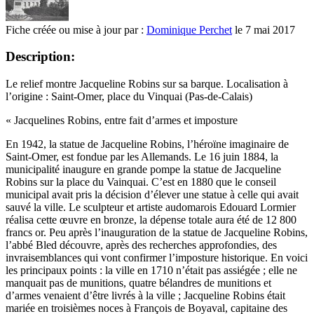
Fiche créée ou mise à jour par :
Dominique Perchet
le 7 mai 2017
Description:
Le relief montre Jacqueline Robins sur sa barque. Localisation à
l’origine : Saint-Omer, place du Vinquai (Pas-de-Calais)
« Jacquelines Robins, entre fait d’armes et imposture
En 1942, la statue de Jacqueline Robins, l’héroïne imaginaire de
Saint-Omer, est fondue par les Allemands. Le 16 juin 1884, la
municipalité inaugure en grande pompe la statue de Jacqueline
Robins sur la place du Vainquai. C’est en 1880 que le conseil
municipal avait pris la décision d’élever une statue à celle qui avait
sauvé la ville. Le sculpteur et artiste audomarois Edouard Lormier
réalisa cette œuvre en bronze, la dépense totale aura été de 12 800
francs or. Peu après l’inauguration de la statue de Jacqueline Robins,
l’abbé Bled découvre, après des recherches approfondies, des
invraisemblances qui vont confirmer l’imposture historique. En voici
les principaux points : la ville en 1710 n’était pas assiégée ; elle ne
manquait pas de munitions, quatre bélandres de munitions et
d’armes venaient d’être livrés à la ville ; Jacqueline Robins était
mariée en troisièmes noces à François de Boyaval, capitaine des