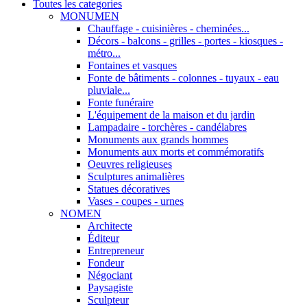
Toutes les categories
MONUMEN
Chauffage - cuisinières - cheminées...
Décors - balcons - grilles - portes - kiosques -
métro...
Fontaines et vasques
Fonte de bâtiments - colonnes - tuyaux - eau
pluviale...
Fonte funéraire
L'équipement de la maison et du jardin
Lampadaire - torchères - candélabres
Monuments aux grands hommes
Monuments aux morts et commémoratifs
Oeuvres religieuses
Sculptures animalières
Statues décoratives
Vases - coupes - urnes
NOMEN
Architecte
Éditeur
Entrepreneur
Fondeur
Négociant
Paysagiste
Sculpteur