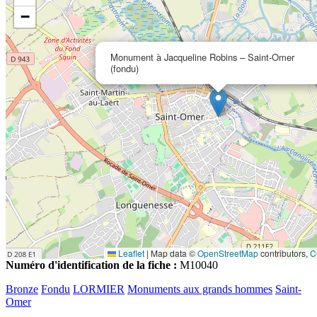
−
Monument à Jacqueline Robins – Saint-Omer
(fondu)
Leaflet
|
Map data ©
OpenStreetMap
contributors,
C
Numéro d'identification de la fiche :
M10040
Bronze
Fondu
LORMIER
Monuments aux grands hommes
Saint-
Omer