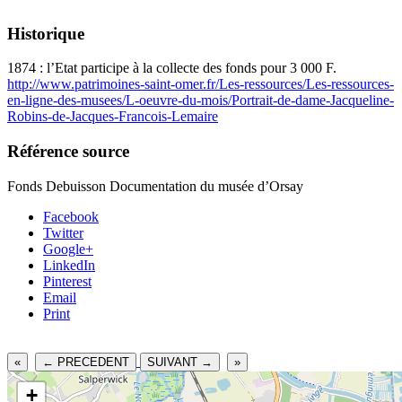
Historique
1874 : l’Etat participe à la collecte des fonds pour 3 000 F.
http://www.patrimoines-saint-omer.fr/Les-ressources/Les-ressources-
en-ligne-des-musees/L-oeuvre-du-mois/Portrait-de-dame-Jacqueline-
Robins-de-Jacques-Francois-Lemaire
Référence source
Fonds Debuisson Documentation du musée d’Orsay
Facebook
Twitter
Google+
LinkedIn
Pinterest
Email
Print
«
← PRECEDENT
SUIVANT →
»
+