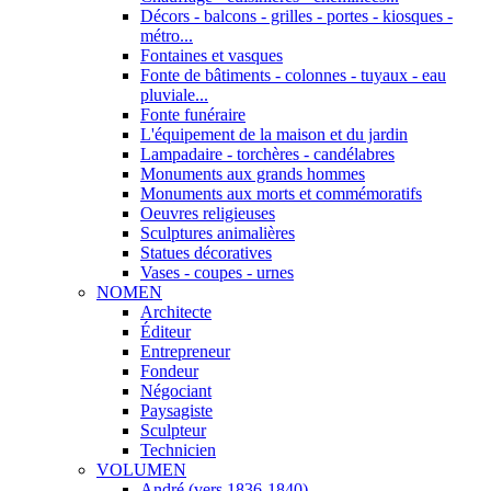
Décors - balcons - grilles - portes - kiosques -
métro...
Fontaines et vasques
Fonte de bâtiments - colonnes - tuyaux - eau
pluviale...
Fonte funéraire
L'équipement de la maison et du jardin
Lampadaire - torchères - candélabres
Monuments aux grands hommes
Monuments aux morts et commémoratifs
Oeuvres religieuses
Sculptures animalières
Statues décoratives
Vases - coupes - urnes
NOMEN
Architecte
Éditeur
Entrepreneur
Fondeur
Négociant
Paysagiste
Sculpteur
Technicien
VOLUMEN
André (vers 1836-1840)