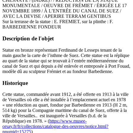
CHESNAYE / (INDRE) / / RÉDUCTION DE LA STATUE
MONUMENTALE / OEUVRE DE FRÉMIET / ÉRIGÉE LE 17
NOVEMBRE 1899 / À L’ENTRÉE DU CANAL DE SUEZ /
AVEC LA DEVISE / APERIRE TERRAM GENTIBUS
Sur la terrasse de la statue : E. FREMIET, sur la plinthe : F.
BARBEDIENNE FONDEUR
Description de l'objet
Statue en bronze représentant Ferdinand de Lesseps tenant de la
main gauche la carte de l’isthme de Suez. Cette statue est la réplique
au quart de la statue qui se trouvait à l’entrée méditerranéenne du
canal de Suez et qui depuis a été enlevée et entreposée à Port Fouad,
modèle dû au sculpteur Frémiet et au fondeur Barbedienne.
Historique
Cette statue, commandée avant 1912, a été offerte en 1913 à la ville
de Versailles où elle a été installée à l’emplacement actuel en 1978
« une réduction au quart, fondue par Barbedienne en 1913 (H 2 m,
514 kg) pour la Compagnie maritime du canal de Suez, offerte à la
ville de Versailles.. est inaugurée à Versailles (b.d. de la
République) en 1978. » (
https://www.musee-
orsay.fr/fr/collections/catalogue-des-oeuvres/notice.html?
nnumid=15275
)