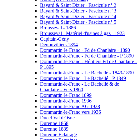
Bayard & Saint-Dizier - Fascicule n° 2
Bayard & Saint-Dizier - Fascicule n° 3
Bayard & Saint-Dizier - Fascicule n° 4
Bayard & Saint-Dizier - Fascicule n° 5
Brousseval - 1886
Brousseval - Matériel d'usines à gaz - 1923
Capitain-Gény
Denonvilliers 1894
Dommartin-le-Franc - Fd de Chanlaire - 1890
Dommartin-le-Franc - Fd de Chanlaire - P 1890
Dommartin-le-Franc - Héritiers Fd de Chanlaire -
P 1895
Dommartin-le-Franc - Le Bachellé - 1849-1890
Dommartin-le-Franc - Le Bachellé - P 1849
Dommartin-le-Franc - Le Bachellé & de
Chanlaire - Vers 1860
Dommartin-le-Franc 1899
Dommartin-le-Franc 1936
Dommartin-le-Franc AG 1928
Dommartin-le-Franc vers 1936
Ducel Val d'Osne
Durenne 1868
Durenne 1889
Durenne Eclairage