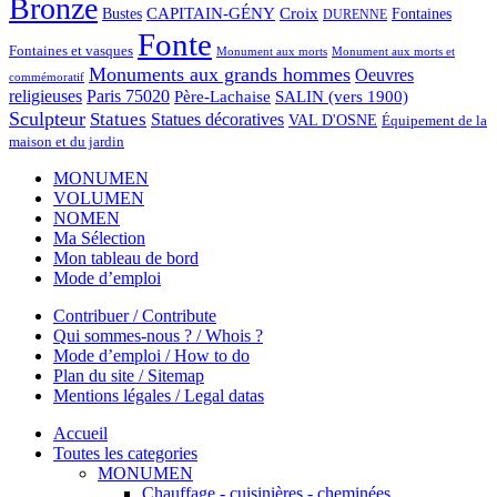
Bronze
CAPITAIN-GÉNY
Bustes
Croix
Fontaines
DURENNE
Fonte
Fontaines et vasques
Monument aux morts et
Monument aux morts
Monuments aux grands hommes
Oeuvres
commémoratif
religieuses
Paris 75020
Père-Lachaise
SALIN (vers 1900)
Sculpteur
Statues
Statues décoratives
VAL D'OSNE
Équipement de la
maison et du jardin
MONUMEN
VOLUMEN
NOMEN
Ma Sélection
Mon tableau de bord
Mode d’emploi
Contribuer / Contribute
Qui sommes-nous ? / Whois ?
Mode d’emploi / How to do
Plan du site / Sitemap
Mentions légales / Legal datas
Accueil
Toutes les categories
MONUMEN
Chauffage - cuisinières - cheminées...