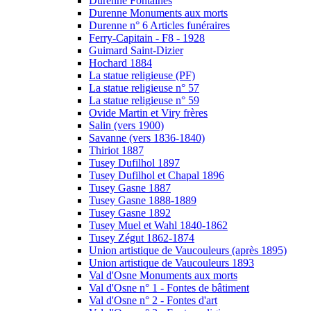
Durenne Fontaines
Durenne Monuments aux morts
Durenne n° 6 Articles funéraires
Ferry-Capitain - F8 - 1928
Guimard Saint-Dizier
Hochard 1884
La statue religieuse (PF)
La statue religieuse n° 57
La statue religieuse n° 59
Ovide Martin et Viry frères
Salin (vers 1900)
Savanne (vers 1836-1840)
Thiriot 1887
Tusey Dufilhol 1897
Tusey Dufilhol et Chapal 1896
Tusey Gasne 1887
Tusey Gasne 1888-1889
Tusey Gasne 1892
Tusey Muel et Wahl 1840-1862
Tusey Zégut 1862-1874
Union artistique de Vaucouleurs (après 1895)
Union artistique de Vaucouleurs 1893
Val d'Osne Monuments aux morts
Val d'Osne n° 1 - Fontes de bâtiment
Val d'Osne n° 2 - Fontes d'art