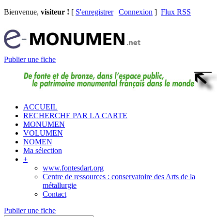
Bienvenue,
visiteur !
[
S'enregistrer
|
Connexion
]
Flux RSS
Publier une fiche
ACCUEIL
RECHERCHE PAR LA CARTE
MONUMEN
VOLUMEN
NOMEN
Ma sélection
+
www.fontesdart.org
Centre de ressources : conservatoire des Arts de la
métallurgie
Contact
Publier une fiche