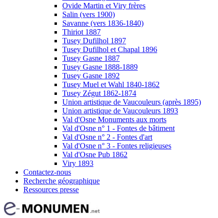
Ovide Martin et Viry frères
Salin (vers 1900)
Savanne (vers 1836-1840)
Thiriot 1887
Tusey Dufilhol 1897
Tusey Dufilhol et Chapal 1896
Tusey Gasne 1887
Tusey Gasne 1888-1889
Tusey Gasne 1892
Tusey Muel et Wahl 1840-1862
Tusey Zégut 1862-1874
Union artistique de Vaucouleurs (après 1895)
Union artistique de Vaucouleurs 1893
Val d'Osne Monuments aux morts
Val d'Osne n° 1 - Fontes de bâtiment
Val d'Osne n° 2 - Fontes d'art
Val d'Osne n° 3 - Fontes religieuses
Val d'Osne Pub 1862
Viry 1893
Contactez-nous
Recherche géographique
Ressources presse