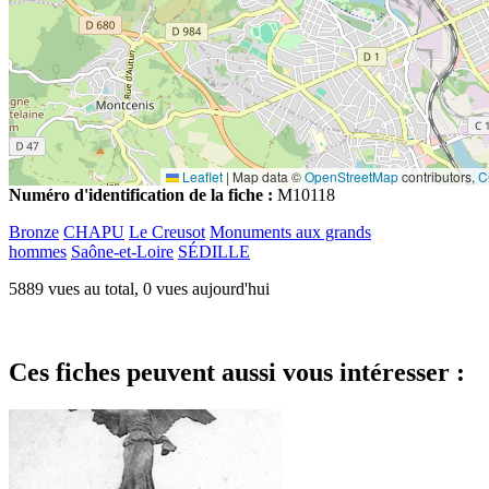
Leaflet
|
Map data ©
OpenStreetMap
contributors,
C
Numéro d'identification de la fiche :
M10118
Bronze
CHAPU
Le Creusot
Monuments aux grands
hommes
Saône-et-Loire
SÉDILLE
5889 vues au total, 0 vues aujourd'hui
Ces fiches peuvent aussi vous intéresser :