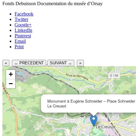
Fonds Debuisson Documentation du musée d’Orsay
Facebook
Twitter
Google+
LinkedIn
Pinterest
Email
Print
«
← PRECEDENT
SUIVANT →
»
+
−
Monument à Eugène Schneider – Place Schneider
Le Creusot