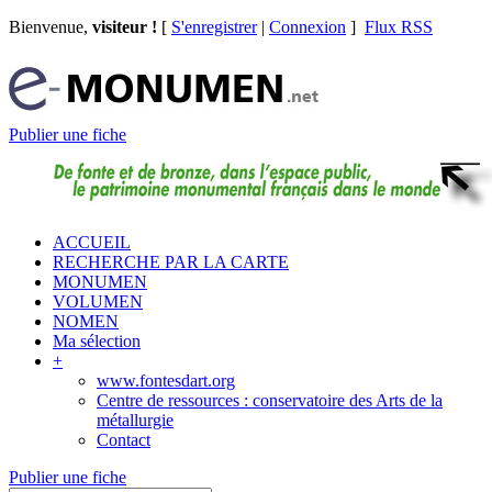
Bienvenue,
visiteur !
[
S'enregistrer
|
Connexion
]
Flux RSS
Publier une fiche
ACCUEIL
RECHERCHE PAR LA CARTE
MONUMEN
VOLUMEN
NOMEN
Ma sélection
+
www.fontesdart.org
Centre de ressources : conservatoire des Arts de la
métallurgie
Contact
Publier une fiche