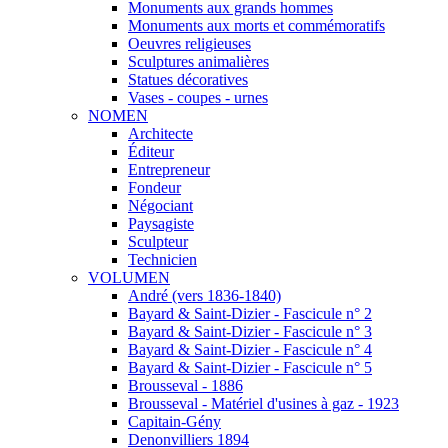
Monuments aux grands hommes
Monuments aux morts et commémoratifs
Oeuvres religieuses
Sculptures animalières
Statues décoratives
Vases - coupes - urnes
NOMEN
Architecte
Éditeur
Entrepreneur
Fondeur
Négociant
Paysagiste
Sculpteur
Technicien
VOLUMEN
André (vers 1836-1840)
Bayard & Saint-Dizier - Fascicule n° 2
Bayard & Saint-Dizier - Fascicule n° 3
Bayard & Saint-Dizier - Fascicule n° 4
Bayard & Saint-Dizier - Fascicule n° 5
Brousseval - 1886
Brousseval - Matériel d'usines à gaz - 1923
Capitain-Gény
Denonvilliers 1894