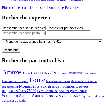
Plus récentes contributions de Dominique Perchet »
Recherche experte :
Recherche par mots clés :
Bronze
CAPITAIN-GÉNY
Bustes
Croix
Fontaines
DURENNE
Fonte
Fontaines et vasques
Monument aux morts et
Monument aux morts
Monuments aux grands hommes
Oeuvres
commémoratif
religieuses
Paris 75020
Père-Lachaise
SALIN (vers 1900)
Sculpteur
Statues
Statues décoratives
VAL D'OSNE
Équipement de la
maison et du jardin