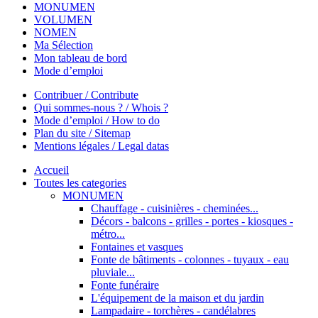
MONUMEN
VOLUMEN
NOMEN
Ma Sélection
Mon tableau de bord
Mode d’emploi
Contribuer / Contribute
Qui sommes-nous ? / Whois ?
Mode d’emploi / How to do
Plan du site / Sitemap
Mentions légales / Legal datas
Accueil
Toutes les categories
MONUMEN
Chauffage - cuisinières - cheminées...
Décors - balcons - grilles - portes - kiosques -
métro...
Fontaines et vasques
Fonte de bâtiments - colonnes - tuyaux - eau
pluviale...
Fonte funéraire
L'équipement de la maison et du jardin
Lampadaire - torchères - candélabres