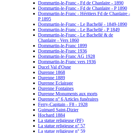
Dommartin-le-Franc - Fd de Chanlaire - 1890
Dommartin-le-Franc - Fd de Chanlaire - P 1890
Dommartin-le-Franc - Héritiers Fd de Chanlaire -
P 1895
Dommartin-le-Franc - Le Bachellé - 1849-1890
Dommartin-le-Franc - Le Bachellé - P 1849
Dommartin-le-Franc - Le Bachellé & de
Chanlaire - Vers 1860
Dommartin-le-Franc 1899
Dommartin-le-Franc 1936
Dommartin-le-Franc AG 1928
Dommartin-le-Franc vers 1936
Ducel Val d'Osne
Durenne 1868
Durenne 1889
Durenne Eclairage
Durenne Fontaines
Durenne Monuments aux morts
Durenne n° 6 Articles funéraires
Ferry-Capitain - F8 - 1928
Guimard Saint-Dizier
Hochard 1884
La statue religieuse (PF)
La statue religieuse n° 57
La statue religieuse n° 59