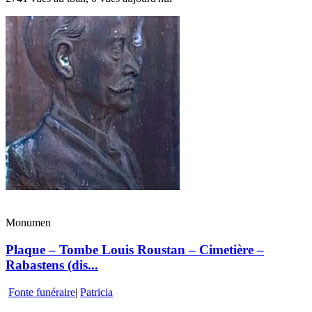
Monumen
Plaque – Tombe Louis Roustan – Cimetière –
Rabastens (dis...
Fonte funéraire
|
Patricia