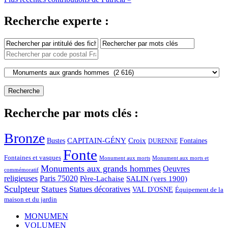
Recherche experte :
Recherche par mots clés :
Bronze
CAPITAIN-GÉNY
Bustes
Croix
Fontaines
DURENNE
Fonte
Fontaines et vasques
Monument aux morts et
Monument aux morts
Monuments aux grands hommes
Oeuvres
commémoratif
religieuses
Paris 75020
Père-Lachaise
SALIN (vers 1900)
Sculpteur
Statues
Statues décoratives
VAL D'OSNE
Équipement de la
maison et du jardin
MONUMEN
VOLUMEN