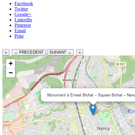
Facebook
Twitter
Google+
LinkedIn
Pinterest
Email
Print
«
← PRECEDENT
SUIVANT →
»
+
−
Monument à Ernest Bichat – Square Bichat – Nan