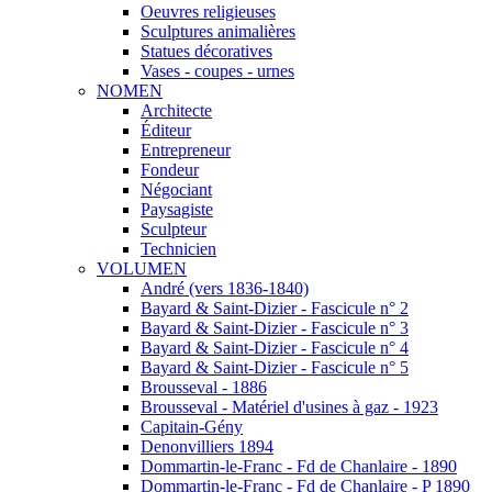
Oeuvres religieuses
Sculptures animalières
Statues décoratives
Vases - coupes - urnes
NOMEN
Architecte
Éditeur
Entrepreneur
Fondeur
Négociant
Paysagiste
Sculpteur
Technicien
VOLUMEN
André (vers 1836-1840)
Bayard & Saint-Dizier - Fascicule n° 2
Bayard & Saint-Dizier - Fascicule n° 3
Bayard & Saint-Dizier - Fascicule n° 4
Bayard & Saint-Dizier - Fascicule n° 5
Brousseval - 1886
Brousseval - Matériel d'usines à gaz - 1923
Capitain-Gény
Denonvilliers 1894
Dommartin-le-Franc - Fd de Chanlaire - 1890
Dommartin-le-Franc - Fd de Chanlaire - P 1890