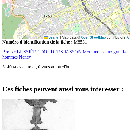
Leaflet
|
Map data ©
OpenStreetMap
contributors,
C
Numéro d'identification de la fiche :
M8531
Bronze
BUSSIÈRE
DOUDERS
JASSON
Monuments aux grands
hommes
Nancy
3140 vues au total, 0 vues aujourd'hui
Ces fiches peuvent aussi vous intéresser :