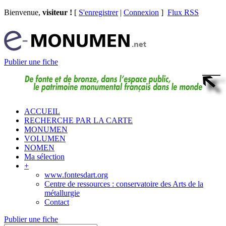
Bienvenue,
visiteur !
[
S'enregistrer
|
Connexion
]
Flux RSS
Publier une fiche
ACCUEIL
RECHERCHE PAR LA CARTE
MONUMEN
VOLUMEN
NOMEN
Ma sélection
+
www.fontesdart.org
Centre de ressources : conservatoire des Arts de la
métallurgie
Contact
Publier une fiche