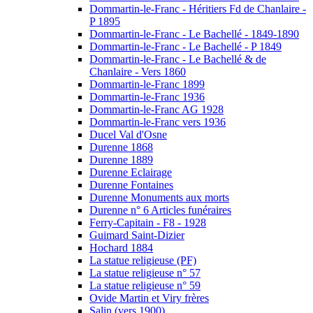
Dommartin-le-Franc - Héritiers Fd de Chanlaire -
P 1895
Dommartin-le-Franc - Le Bachellé - 1849-1890
Dommartin-le-Franc - Le Bachellé - P 1849
Dommartin-le-Franc - Le Bachellé & de
Chanlaire - Vers 1860
Dommartin-le-Franc 1899
Dommartin-le-Franc 1936
Dommartin-le-Franc AG 1928
Dommartin-le-Franc vers 1936
Ducel Val d'Osne
Durenne 1868
Durenne 1889
Durenne Eclairage
Durenne Fontaines
Durenne Monuments aux morts
Durenne n° 6 Articles funéraires
Ferry-Capitain - F8 - 1928
Guimard Saint-Dizier
Hochard 1884
La statue religieuse (PF)
La statue religieuse n° 57
La statue religieuse n° 59
Ovide Martin et Viry frères
Salin (vers 1900)