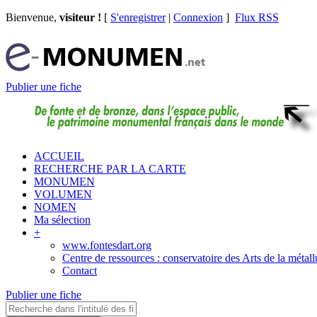
Bienvenue,
visiteur !
[
S'enregistrer
|
Connexion
]
Flux RSS
Publier une fiche
ACCUEIL
RECHERCHE PAR LA CARTE
MONUMEN
VOLUMEN
NOMEN
Ma sélection
+
www.fontesdart.org
Centre de ressources : conservatoire des Arts de la métall
Contact
Publier une fiche