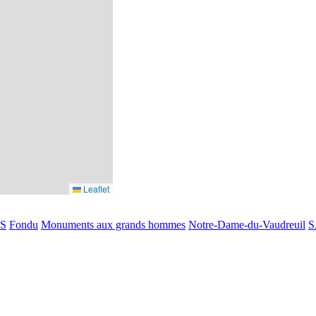
Leaflet
S
Fondu
Monuments aux grands hommes
Notre-Dame-du-Vaudreuil
S