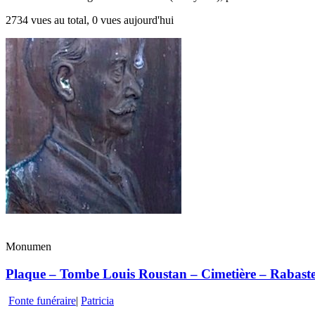
2734 vues au total, 0 vues aujourd'hui
Monumen
Plaque – Tombe Louis Roustan – Cimetière – Rabasten
Fonte funéraire
|
Patricia