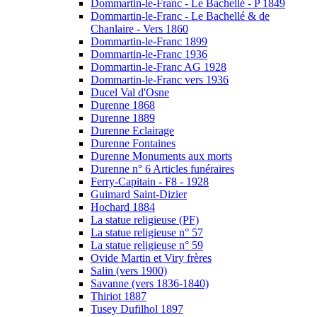
Dommartin-le-Franc - Le Bachellé - P 1849
Dommartin-le-Franc - Le Bachellé & de
Chanlaire - Vers 1860
Dommartin-le-Franc 1899
Dommartin-le-Franc 1936
Dommartin-le-Franc AG 1928
Dommartin-le-Franc vers 1936
Ducel Val d'Osne
Durenne 1868
Durenne 1889
Durenne Eclairage
Durenne Fontaines
Durenne Monuments aux morts
Durenne n° 6 Articles funéraires
Ferry-Capitain - F8 - 1928
Guimard Saint-Dizier
Hochard 1884
La statue religieuse (PF)
La statue religieuse n° 57
La statue religieuse n° 59
Ovide Martin et Viry frères
Salin (vers 1900)
Savanne (vers 1836-1840)
Thiriot 1887
Tusey Dufilhol 1897