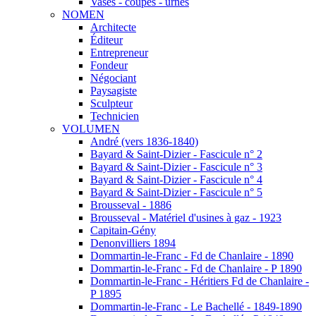
Vases - coupes - urnes
NOMEN
Architecte
Éditeur
Entrepreneur
Fondeur
Négociant
Paysagiste
Sculpteur
Technicien
VOLUMEN
André (vers 1836-1840)
Bayard & Saint-Dizier - Fascicule n° 2
Bayard & Saint-Dizier - Fascicule n° 3
Bayard & Saint-Dizier - Fascicule n° 4
Bayard & Saint-Dizier - Fascicule n° 5
Brousseval - 1886
Brousseval - Matériel d'usines à gaz - 1923
Capitain-Gény
Denonvilliers 1894
Dommartin-le-Franc - Fd de Chanlaire - 1890
Dommartin-le-Franc - Fd de Chanlaire - P 1890
Dommartin-le-Franc - Héritiers Fd de Chanlaire -
P 1895
Dommartin-le-Franc - Le Bachellé - 1849-1890