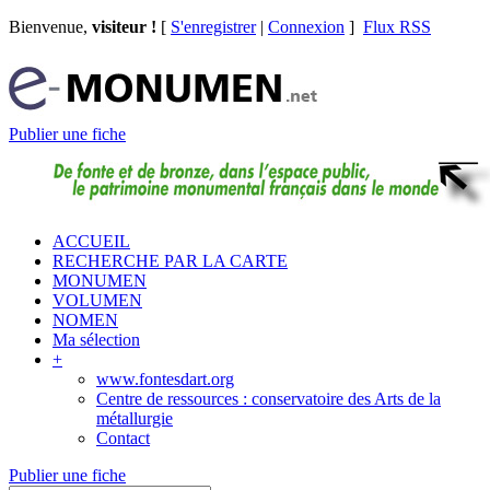
Bienvenue,
visiteur !
[
S'enregistrer
|
Connexion
]
Flux RSS
Publier une fiche
ACCUEIL
RECHERCHE PAR LA CARTE
MONUMEN
VOLUMEN
NOMEN
Ma sélection
+
www.fontesdart.org
Centre de ressources : conservatoire des Arts de la
métallurgie
Contact
Publier une fiche