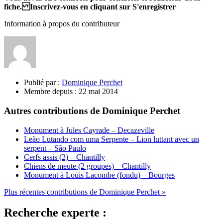
fiche. Inscrivez-vous en cliquant sur S'enregistrer
Information à propos du contributeur
Publié par :
Dominique Perchet
Membre depuis :
22 mai 2014
Autres contributions de Dominique Perchet
Monument à Jules Cayrade – Decazeville
Leão Lutando com uma Serpente – Lion luttant avec un
serpent – São Paulo
Cerfs assis (2) – Chantilly
Chiens de meute (2 groupes) – Chantilly
Monument à Louis Lacombe (fondu) – Bourges
Plus récentes contributions de Dominique Perchet »
Recherche experte :