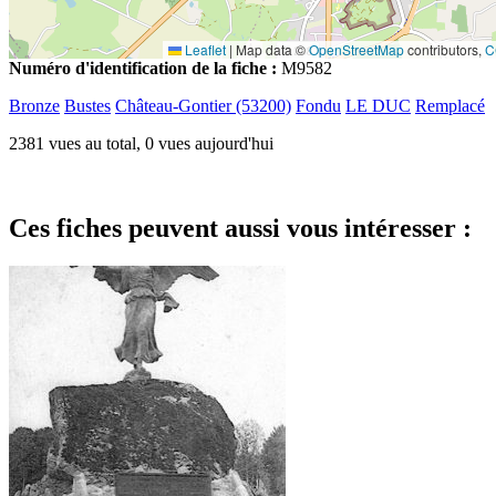
Leaflet
|
Map data ©
OpenStreetMap
contributors,
C
Numéro d'identification de la fiche :
M9582
Bronze
Bustes
Château-Gontier (53200)
Fondu
LE DUC
Remplacé
2381 vues au total, 0 vues aujourd'hui
Ces fiches peuvent aussi vous intéresser :