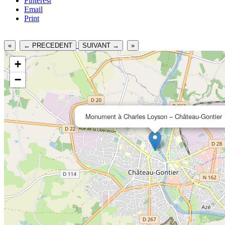
Pinterest
Email
Print
«
← PRECEDENT
SUIVANT →
»
+
−
Monument à Charles Loyson – Château-Gontier