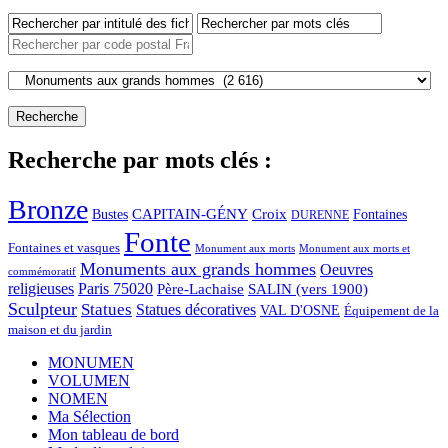
Recherche par mots clés :
Bronze
CAPITAIN-GÉNY
Bustes
Croix
Fontaines
DURENNE
Fonte
Fontaines et vasques
Monument aux morts et
Monument aux morts
Monuments aux grands hommes
Oeuvres
commémoratif
religieuses
Paris 75020
Père-Lachaise
SALIN (vers 1900)
Sculpteur
Statues
Statues décoratives
VAL D'OSNE
Équipement de la
maison et du jardin
MONUMEN
VOLUMEN
NOMEN
Ma Sélection
Mon tableau de bord