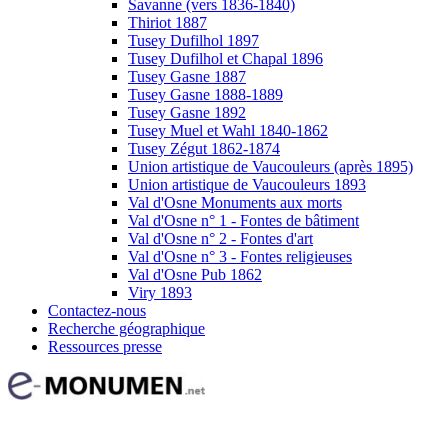
Savanne (vers 1836-1840)
Thiriot 1887
Tusey Dufilhol 1897
Tusey Dufilhol et Chapal 1896
Tusey Gasne 1887
Tusey Gasne 1888-1889
Tusey Gasne 1892
Tusey Muel et Wahl 1840-1862
Tusey Zégut 1862-1874
Union artistique de Vaucouleurs (après 1895)
Union artistique de Vaucouleurs 1893
Val d'Osne Monuments aux morts
Val d'Osne n° 1 - Fontes de bâtiment
Val d'Osne n° 2 - Fontes d'art
Val d'Osne n° 3 - Fontes religieuses
Val d'Osne Pub 1862
Viry 1893
Contactez-nous
Recherche géographique
Ressources presse