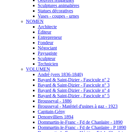
Oeuvres religieuses
Sculptures animalières
Statues décoratives
Vases - coupes - urnes
NOMEN
Architecte
Éditeur
Entrepreneur
Fondeur
Négociant
Paysagiste
Sculpteur
Technicien
VOLUMEN
André (vers 1836-1840)
Bayard & Saint-Dizier - Fascicule n° 2
Bayard & Saint-Dizier - Fascicule n° 3
Bayard & Saint-Dizier - Fascicule n° 4
Bayard & Saint-Dizier - Fascicule n° 5
Brousseval - 1886
Brousseval - Matériel d'usines à gaz - 1923
Capitain-Gény
Denonvilliers 1894
Dommartin-le-Franc - Fd de Chanlaire - 1890
Dommartin-le-Franc - Fd de Chanlaire - P 1890