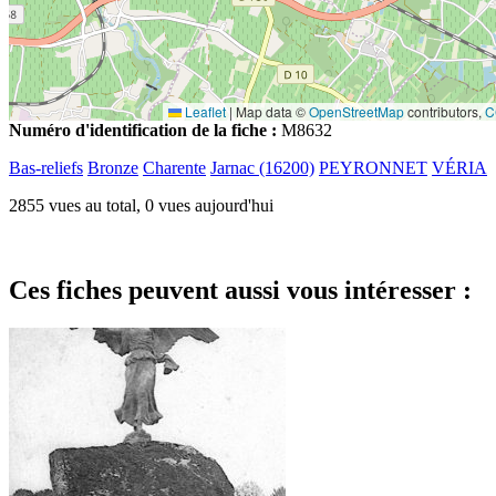
Leaflet
|
Map data ©
OpenStreetMap
contributors,
C
Numéro d'identification de la fiche :
M8632
Bas-reliefs
Bronze
Charente
Jarnac (16200)
PEYRONNET
VÉRIA
2855 vues au total, 0 vues aujourd'hui
Ces fiches peuvent aussi vous intéresser :