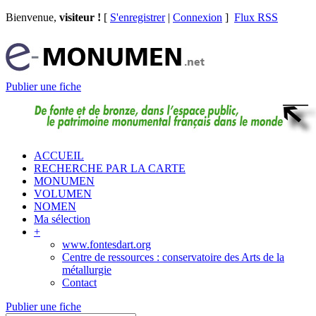
Bienvenue,
visiteur !
[
S'enregistrer
|
Connexion
]
Flux RSS
Publier une fiche
ACCUEIL
RECHERCHE PAR LA CARTE
MONUMEN
VOLUMEN
NOMEN
Ma sélection
+
www.fontesdart.org
Centre de ressources : conservatoire des Arts de la
métallurgie
Contact
Publier une fiche