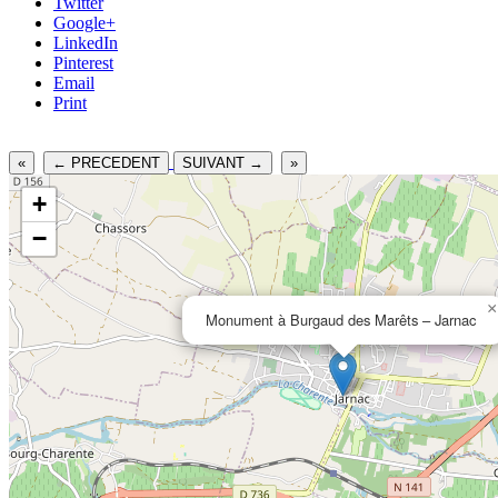
Twitter
Google+
LinkedIn
Pinterest
Email
Print
«
← PRECEDENT
SUIVANT →
»
+
−
×
Monument à Burgaud des Marêts – Jarnac