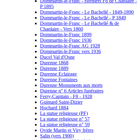
Dommartin-le-Franc - Héritiers Fd de Chanlaire -
P 1895
Dommartin-le-Franc - Le Bachellé - 1849-1890
Dommartin-le-Franc - Le Bachellé - P 1849
Dommartin-le-Franc - Le Bachellé & de
Chanlaire - Vers 1860
Dommartin-le-Franc 1899
Dommartin-le-Franc 1936
Dommartin-le-Franc AG 1928
Dommartin-le-Franc vers 1936
Ducel Val d'Osne
Durenne 1868
Durenne 1889
Durenne Eclairage
Durenne Fontaines
Durenne Monuments aux morts
Durenne n° 6 Articles funéraires
Ferry-Capitain - F8 - 1928
Guimard Saint-Dizier
Hochard 1884
La statue religieuse (PF)
La statue religieuse n° 57
La statue religieuse n° 59
Ovide Martin et Viry frères
Salin (vers 1900)