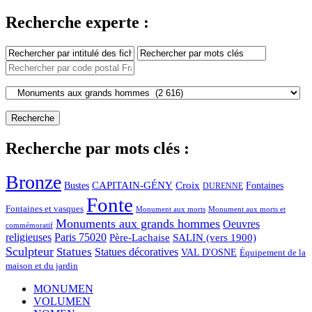
Recherche experte :
Recherche par mots clés :
Bronze
CAPITAIN-GÉNY
Bustes
Croix
Fontaines
DURENNE
Fonte
Fontaines et vasques
Monument aux morts et
Monument aux morts
Monuments aux grands hommes
Oeuvres
commémoratif
religieuses
Paris 75020
Père-Lachaise
SALIN (vers 1900)
Sculpteur
Statues
Statues décoratives
VAL D'OSNE
Équipement de la
maison et du jardin
MONUMEN
VOLUMEN