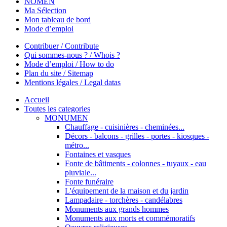
NOMEN
Ma Sélection
Mon tableau de bord
Mode d’emploi
Contribuer / Contribute
Qui sommes-nous ? / Whois ?
Mode d’emploi / How to do
Plan du site / Sitemap
Mentions légales / Legal datas
Accueil
Toutes les categories
MONUMEN
Chauffage - cuisinières - cheminées...
Décors - balcons - grilles - portes - kiosques -
métro...
Fontaines et vasques
Fonte de bâtiments - colonnes - tuyaux - eau
pluviale...
Fonte funéraire
L'équipement de la maison et du jardin
Lampadaire - torchères - candélabres
Monuments aux grands hommes
Monuments aux morts et commémoratifs