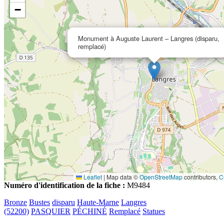
−
Monument à Auguste Laurent – Langres (disparu,
remplacé)
Leaflet
|
Map data ©
OpenStreetMap
contributors,
C
Numéro d'identification de la fiche :
M9484
Bronze
Bustes
disparu
Haute-Marne
Langres
(52200)
PASQUIER
PÉCHINÉ
Remplacé
Statues