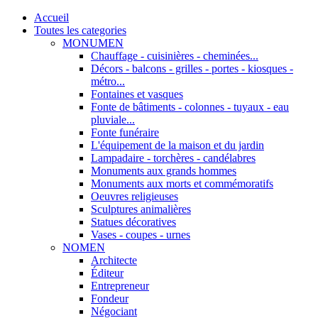
Accueil
Toutes les categories
MONUMEN
Chauffage - cuisinières - cheminées...
Décors - balcons - grilles - portes - kiosques -
métro...
Fontaines et vasques
Fonte de bâtiments - colonnes - tuyaux - eau
pluviale...
Fonte funéraire
L'équipement de la maison et du jardin
Lampadaire - torchères - candélabres
Monuments aux grands hommes
Monuments aux morts et commémoratifs
Oeuvres religieuses
Sculptures animalières
Statues décoratives
Vases - coupes - urnes
NOMEN
Architecte
Éditeur
Entrepreneur
Fondeur
Négociant