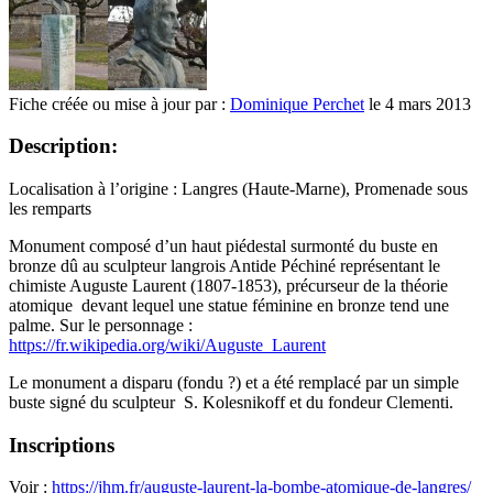
Fiche créée ou mise à jour par :
Dominique Perchet
le 4 mars 2013
Description:
Localisation à l’origine : Langres (Haute-Marne), Promenade sous
les remparts
Monument composé d’un haut piédestal surmonté du buste en
bronze dû au sculpteur langrois Antide Péchiné représentant le
chimiste Auguste Laurent (1807-1853), précurseur de la théorie
atomique
devant lequel une statue féminine en bronze tend une
palme. Sur le personnage :
https://fr.wikipedia.org/wiki/Auguste_Laurent
Le monument a disparu (fondu ?) et a été remplacé par un simple
buste signé du sculpteur S. Kolesnikoff et du fondeur Clementi.
Inscriptions
Voir :
https://jhm.fr/auguste-laurent-la-bombe-atomique-de-langres/