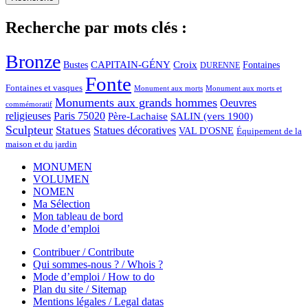
Recherche par mots clés :
Bronze
CAPITAIN-GÉNY
Bustes
Croix
Fontaines
DURENNE
Fonte
Fontaines et vasques
Monument aux morts et
Monument aux morts
Monuments aux grands hommes
Oeuvres
commémoratif
religieuses
Paris 75020
Père-Lachaise
SALIN (vers 1900)
Sculpteur
Statues
Statues décoratives
VAL D'OSNE
Équipement de la
maison et du jardin
MONUMEN
VOLUMEN
NOMEN
Ma Sélection
Mon tableau de bord
Mode d’emploi
Contribuer / Contribute
Qui sommes-nous ? / Whois ?
Mode d’emploi / How to do
Plan du site / Sitemap
Mentions légales / Legal datas