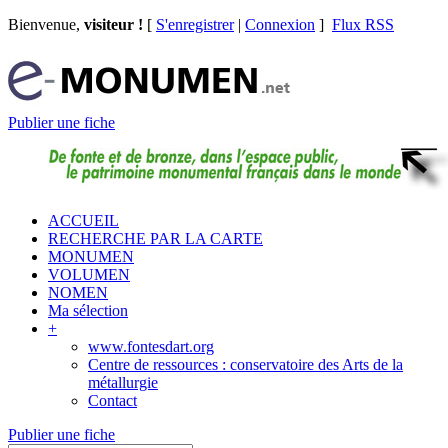
Bienvenue,
visiteur !
[
S'enregistrer
|
Connexion
]
Flux RSS
Publier une fiche
ACCUEIL
RECHERCHE PAR LA CARTE
MONUMEN
VOLUMEN
NOMEN
Ma sélection
+
www.fontesdart.org
Centre de ressources : conservatoire des Arts de la
métallurgie
Contact
Publier une fiche