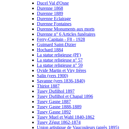
Ducel Val d'Osne
Durenne 1868
Durenne 1889
Durenne Eclairage
Durenne Fontaines
Durenne Monuments aux morts
Durenne n° 6 Articles funéraires
Ferry-Capitain - F8 - 1928
Guimard Saint-Dizier
Hochard 1884
La statue religieuse (PF)
La statue religieuse n° 57
La statue religieuse n° 59
Ovide Martin et Viry frères
Salin (vers 1900)
Savanne (vers 1836-1840)
Thiriot 1887
Tusey Dufilhol 1897
Tusey Dufilhol et Chapal 1896
Tusey Gasne 1887
Tusey Gasne 1888-1889
Tusey Gasne 1892
Tusey Muel et Wahl 1840-1862
Tusey Zégut 1862-1874
Union artistique de Vaucouleurs (après 1895)