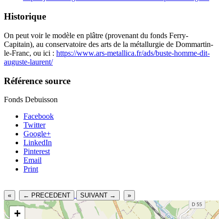
Historique
On peut voir le modèle en plâtre (provenant du fonds Ferry-
Capitain), au conservatoire des arts de la métallurgie de Dommartin-
le-Franc, ou ici :
https://www.ars-metallica.fr/ads/buste-homme-dit-
auguste-laurent/
Référence source
Fonds Debuisson
Facebook
Twitter
Google+
LinkedIn
Pinterest
Email
Print
«
← PRECEDENT
SUIVANT →
»
+