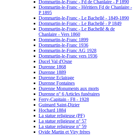
Dommartin-le-Franc - Fd de Chanlaire - P 1890
Dommartin-le-Franc - Héritiers Fd de Chanlaire -
P 1895
Dommartin-le-Franc - Le Bachellé - 1849-1890
Dommartin-le-Franc - Le Bachellé - P 1849
Dommartin-le-Franc - Le Bachellé & de
Chanlaire - Vers 1860
Dommartin-le-Franc 1899
Dommartin-le-Franc 1936
Dommartin-le-Franc AG 1928
Dommartin-le-Franc vers 1936
Ducel Val d'Osne
Durenne 1868
Durenne 1889
Durenne Eclairage
Durenne Fontaines
Durenne Monuments aux morts
Durenne n° 6 Articles funéraires
Ferry-Capitain - F8 - 1928
Guimard Saint-Dizier
Hochard 1884
La statue religieuse (PF)
La statue religieuse n° 57
La statue religieuse n° 59
Ovide Martin et Viry frères