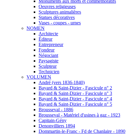
Monuments aux morts et commémoratifs
Oeuvres religieuses
Sculptures animalières
Statues décoratives
Vases - coupes - urnes
NOMEN
Architecte
Éditeur
Entrepreneur
Fondeur
Négociant
Paysagiste
Sculpteur
Technicien
VOLUMEN
André (vers 1836-1840)
Bayard & Saint-Dizier - Fascicule n° 2
Bayard & Saint-Dizier - Fascicule n° 3
Bayard & Saint-Dizier - Fascicule n° 4
Bayard & Saint-Dizier - Fascicule n° 5
Brousseval - 1886
Brousseval - Matériel d'usines à gaz - 1923
Capitain-Gény
Denonvilliers 1894
Dommartin-le-Franc - Fd de Chanlaire - 1890