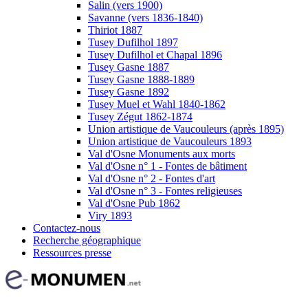
Salin (vers 1900)
Savanne (vers 1836-1840)
Thiriot 1887
Tusey Dufilhol 1897
Tusey Dufilhol et Chapal 1896
Tusey Gasne 1887
Tusey Gasne 1888-1889
Tusey Gasne 1892
Tusey Muel et Wahl 1840-1862
Tusey Zégut 1862-1874
Union artistique de Vaucouleurs (après 1895)
Union artistique de Vaucouleurs 1893
Val d'Osne Monuments aux morts
Val d'Osne n° 1 - Fontes de bâtiment
Val d'Osne n° 2 - Fontes d'art
Val d'Osne n° 3 - Fontes religieuses
Val d'Osne Pub 1862
Viry 1893
Contactez-nous
Recherche géographique
Ressources presse