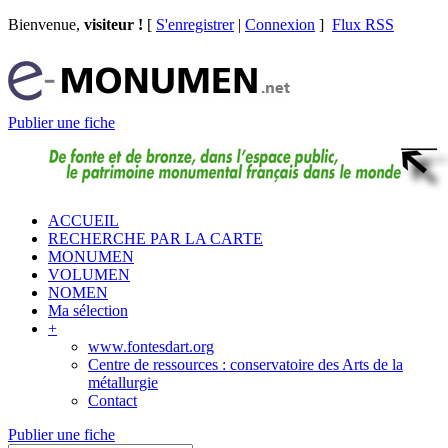
Bienvenue,
visiteur !
[
S'enregistrer
|
Connexion
]
Flux RSS
Publier une fiche
ACCUEIL
RECHERCHE PAR LA CARTE
MONUMEN
VOLUMEN
NOMEN
Ma sélection
+
www.fontesdart.org
Centre de ressources : conservatoire des Arts de la
métallurgie
Contact
Publier une fiche