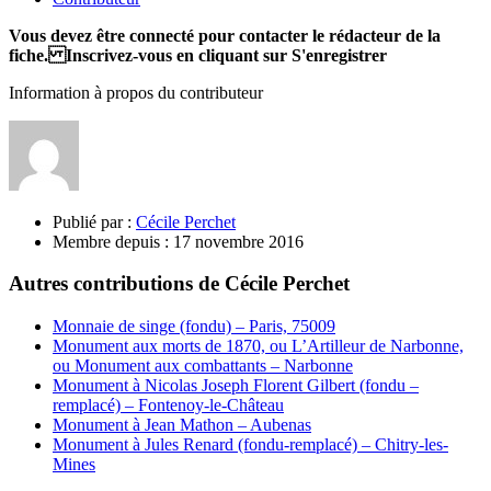
Vous devez être connecté pour contacter le rédacteur de la
fiche. Inscrivez-vous en cliquant sur S'enregistrer
Information à propos du contributeur
Publié par :
Cécile Perchet
Membre depuis :
17 novembre 2016
Autres contributions de Cécile Perchet
Monnaie de singe (fondu) – Paris, 75009
Monument aux morts de 1870, ou L’Artilleur de Narbonne,
ou Monument aux combattants – Narbonne
Monument à Nicolas Joseph Florent Gilbert (fondu –
remplacé) – Fontenoy-le-Château
Monument à Jean Mathon – Aubenas
Monument à Jules Renard (fondu-remplacé) – Chitry-les-
Mines