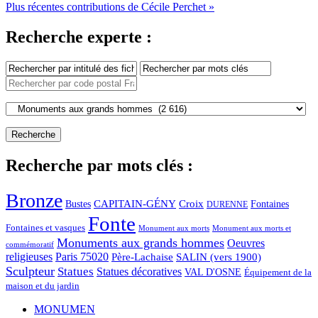
Plus récentes contributions de Cécile Perchet »
Recherche experte :
Recherche par mots clés :
Bronze
CAPITAIN-GÉNY
Bustes
Croix
Fontaines
DURENNE
Fonte
Fontaines et vasques
Monument aux morts et
Monument aux morts
Monuments aux grands hommes
Oeuvres
commémoratif
religieuses
Paris 75020
Père-Lachaise
SALIN (vers 1900)
Sculpteur
Statues
Statues décoratives
VAL D'OSNE
Équipement de la
maison et du jardin
MONUMEN