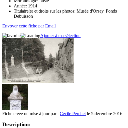
Morphologie:
buste
Année:
1914
Titulaire(s) et droits sur les photos:
Musée d'Orsay, Fonds
Debuisson
Envoyer cette fiche par Email
Ajouter à ma sélection
Fiche créée ou mise à jour par :
Cécile Perchet
le 5 décembre 2016
Description: