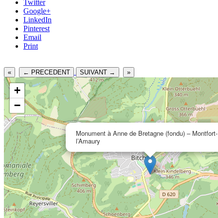
Twitter
Google+
LinkedIn
Pinterest
Email
Print
«
← PRECEDENT
SUIVANT →
»
+
−
Monument à Anne de Bretagne (fondu) – Montfort-
l’Amaury