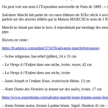
On peut voir son nom à l’Exposition universelle de Paris de 1889 : « 
Salvatore Marchi fait partie de ces rares éditeurs du XIXe siècle à avo
parfois sur des œuvres éditées par la Maison MARCHI le nom de J NOR
Marchi ne faisait pas dans le luxe, il reproduisait par moulage des m
pipe.
Œuvres en vente :
https://fr.artprice.com/artiste/571676/salvatore-marchi/lots/passes
– Scène religieuse, bas-relief (plâtre), 24 x 31 cm
–
La Vierge à l’Enfant
dans une niche, ivoire, noyer, 42 cm
– La Vierge à l’Enfant dans une niche,
ivoire
–
Saint-Joseph et l’enfant Jésus
, ivoire/socle ébène, 13 cm
–
Notre Dame des Victoires se tenant sur des nuées,
ivoire, 17 cm
https://www.expertissim.com/salvator-marchi-jeune-femme-assise-b
– Jeune femme assise, bronze à patine brune. Signé. Hauteur 41 cm 