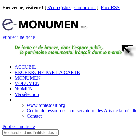
Bienvenue,
visiteur !
[
S'enregistrer
|
Connexion
]
Flux RSS
Publier une fiche
ACCUEIL
RECHERCHE PAR LA CARTE
MONUMEN
VOLUMEN
NOMEN
Ma sélection
+
www.fontesdart.org
Centre de ressources : conservatoire des Arts de la métall
Contact
Publier une fiche