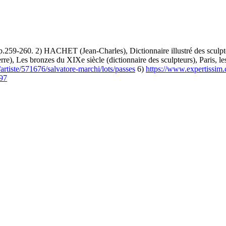
59-260. 2) HACHET (Jean-Charles), Dictionnaire illustré des sculpteurs
), Les bronzes du XIXe siècle (dictionnaire des sculpteurs), Paris, le
m/artiste/571676/salvatore-marchi/lots/passes
6)
https://www.expertissim
97