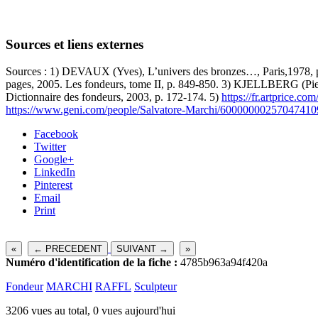
Sources et liens externes
Sources : 1) DEVAUX (Yves), L’univers des bronzes…, Paris,1978, p.2
pages, 2005. Les fondeurs, tome II, p. 849-850. 3) KJELLBERG (Pierre
Dictionnaire des fondeurs, 2003, p. 172-174. 5)
https://fr.artprice.co
https://www.geni.com/people/Salvatore-Marchi/60000000257047410
Facebook
Twitter
Google+
LinkedIn
Pinterest
Email
Print
«
← PRECEDENT
SUIVANT →
»
Numéro d'identification de la fiche :
4785b963a94f420a
Fondeur
MARCHI
RAFFL
Sculpteur
3206 vues au total, 0 vues aujourd'hui