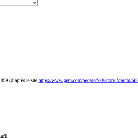
59 (d’après le site
https://www.geni.com/people/Salvatore-Marchi/
affl.