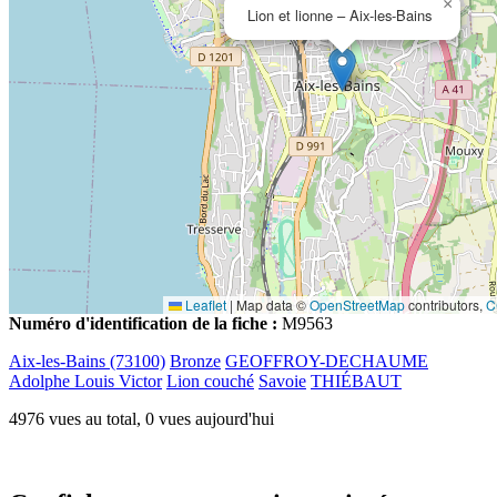
×
Lion et lionne – Aix-les-Bains
Leaflet
|
Map data ©
OpenStreetMap
contributors,
C
Numéro d'identification de la fiche :
M9563
Aix-les-Bains (73100)
Bronze
GEOFFROY-DECHAUME
Adolphe Louis Victor
Lion couché
Savoie
THIÉBAUT
4976 vues au total, 0 vues aujourd'hui