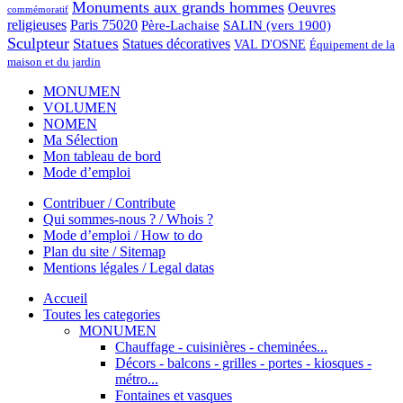
Monuments aux grands hommes
Oeuvres
commémoratif
religieuses
Paris 75020
Père-Lachaise
SALIN (vers 1900)
Sculpteur
Statues
Statues décoratives
VAL D'OSNE
Équipement de la
maison et du jardin
MONUMEN
VOLUMEN
NOMEN
Ma Sélection
Mon tableau de bord
Mode d’emploi
Contribuer / Contribute
Qui sommes-nous ? / Whois ?
Mode d’emploi / How to do
Plan du site / Sitemap
Mentions légales / Legal datas
Accueil
Toutes les categories
MONUMEN
Chauffage - cuisinières - cheminées...
Décors - balcons - grilles - portes - kiosques -
métro...
Fontaines et vasques