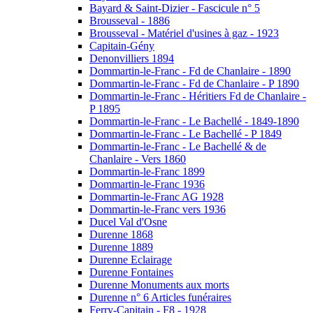
Bayard & Saint-Dizier - Fascicule n° 5
Brousseval - 1886
Brousseval - Matériel d'usines à gaz - 1923
Capitain-Gény
Denonvilliers 1894
Dommartin-le-Franc - Fd de Chanlaire - 1890
Dommartin-le-Franc - Fd de Chanlaire - P 1890
Dommartin-le-Franc - Héritiers Fd de Chanlaire -
P 1895
Dommartin-le-Franc - Le Bachellé - 1849-1890
Dommartin-le-Franc - Le Bachellé - P 1849
Dommartin-le-Franc - Le Bachellé & de
Chanlaire - Vers 1860
Dommartin-le-Franc 1899
Dommartin-le-Franc 1936
Dommartin-le-Franc AG 1928
Dommartin-le-Franc vers 1936
Ducel Val d'Osne
Durenne 1868
Durenne 1889
Durenne Eclairage
Durenne Fontaines
Durenne Monuments aux morts
Durenne n° 6 Articles funéraires
Ferry-Capitain - F8 - 1928