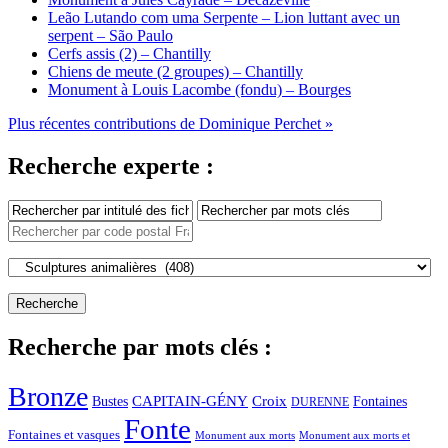
Leão Lutando com uma Serpente – Lion luttant avec un
serpent – São Paulo
Cerfs assis (2) – Chantilly
Chiens de meute (2 groupes) – Chantilly
Monument à Louis Lacombe (fondu) – Bourges
Plus récentes contributions de Dominique Perchet »
Recherche experte :
Recherche par mots clés :
Bronze
CAPITAIN-GÉNY
Bustes
Croix
Fontaines
DURENNE
Fonte
Fontaines et vasques
Monument aux morts et
Monument aux morts