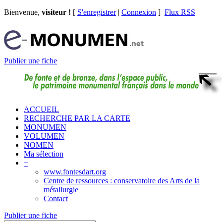
Bienvenue,
visiteur !
[
S'enregistrer
|
Connexion
]
Flux RSS
Publier une fiche
ACCUEIL
RECHERCHE PAR LA CARTE
MONUMEN
VOLUMEN
NOMEN
Ma sélection
+
www.fontesdart.org
Centre de ressources : conservatoire des Arts de la
métallurgie
Contact
Publier une fiche