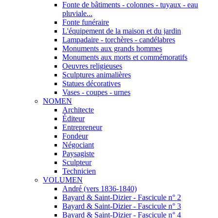
Fonte de bâtiments - colonnes - tuyaux - eau
pluviale...
Fonte funéraire
L'équipement de la maison et du jardin
Lampadaire - torchères - candélabres
Monuments aux grands hommes
Monuments aux morts et commémoratifs
Oeuvres religieuses
Sculptures animalières
Statues décoratives
Vases - coupes - urnes
NOMEN
Architecte
Éditeur
Entrepreneur
Fondeur
Négociant
Paysagiste
Sculpteur
Technicien
VOLUMEN
André (vers 1836-1840)
Bayard & Saint-Dizier - Fascicule n° 2
Bayard & Saint-Dizier - Fascicule n° 3
Bayard & Saint-Dizier - Fascicule n° 4