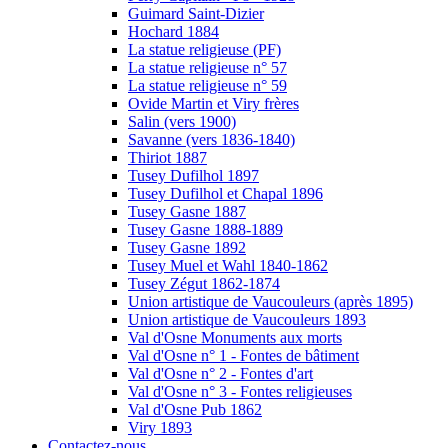
Guimard Saint-Dizier
Hochard 1884
La statue religieuse (PF)
La statue religieuse n° 57
La statue religieuse n° 59
Ovide Martin et Viry frères
Salin (vers 1900)
Savanne (vers 1836-1840)
Thiriot 1887
Tusey Dufilhol 1897
Tusey Dufilhol et Chapal 1896
Tusey Gasne 1887
Tusey Gasne 1888-1889
Tusey Gasne 1892
Tusey Muel et Wahl 1840-1862
Tusey Zégut 1862-1874
Union artistique de Vaucouleurs (après 1895)
Union artistique de Vaucouleurs 1893
Val d'Osne Monuments aux morts
Val d'Osne n° 1 - Fontes de bâtiment
Val d'Osne n° 2 - Fontes d'art
Val d'Osne n° 3 - Fontes religieuses
Val d'Osne Pub 1862
Viry 1893
Contactez-nous