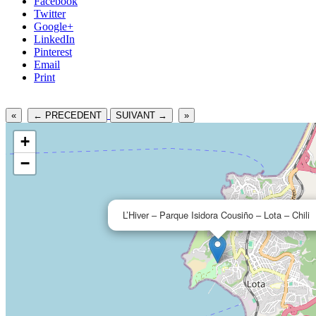
Facebook
Twitter
Google+
LinkedIn
Pinterest
Email
Print
«
← PRECEDENT
SUIVANT →
»
+
−
L’Hiver – Parque Isidora Cousiño – Lota – Chili