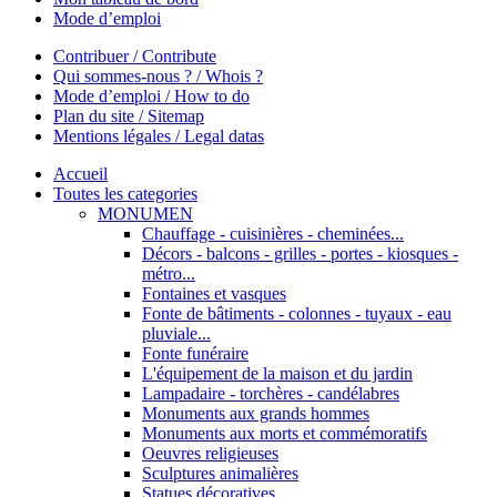
Mode d’emploi
Contribuer / Contribute
Qui sommes-nous ? / Whois ?
Mode d’emploi / How to do
Plan du site / Sitemap
Mentions légales / Legal datas
Accueil
Toutes les categories
MONUMEN
Chauffage - cuisinières - cheminées...
Décors - balcons - grilles - portes - kiosques -
métro...
Fontaines et vasques
Fonte de bâtiments - colonnes - tuyaux - eau
pluviale...
Fonte funéraire
L'équipement de la maison et du jardin
Lampadaire - torchères - candélabres
Monuments aux grands hommes
Monuments aux morts et commémoratifs
Oeuvres religieuses
Sculptures animalières
Statues décoratives