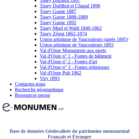
Tusey Dufilhol 1897
Tusey Dufilhol et Chapal 1896
Tusey Gasne 1887
Tusey Gasne 1888-1889
Tusey Gasne 1892
Tusey Muel et Wahl 1840-1862
Tusey Zégut 1862-1874
Union artistique de Vaucouleurs (après 1895)
Union artistique de Vaucouleurs 1893
Val d'Osne Monuments aux morts
Val d'Osne n° 1 - Fontes de bâtiment
Val d'Osne n° 2 - Fontes d'art
Val d'Osne n° 3 - Fontes religieuses
Val d'Osne Pub 1862
Viry 1893
Contactez-nous
Recherche géographique
Ressources presse
Base de données Géolocalisée du patrimoine monumental
Français et Étranger