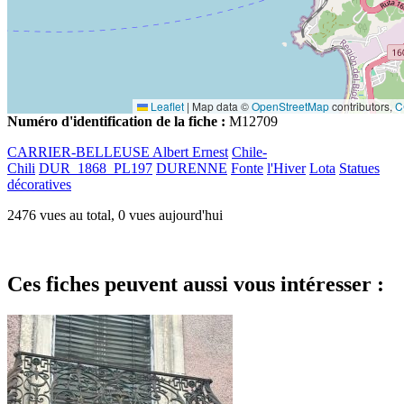
Leaflet
|
Map data ©
OpenStreetMap
contributors,
C
Numéro d'identification de la fiche :
M12709
CARRIER-BELLEUSE Albert Ernest
Chile-
Chili
DUR_1868_PL197
DURENNE
Fonte
l'Hiver
Lota
Statues
décoratives
2476 vues au total, 0 vues aujourd'hui
Ces fiches peuvent aussi vous intéresser :