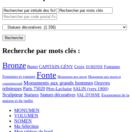
Recherche par mots clés :
Bronze
CAPITAIN-GÉNY
Bustes
Croix
Fontaines
DURENNE
Fonte
Fontaines et vasques
Monument aux morts et
Monument aux morts
Monuments aux grands hommes
Oeuvres
commémoratif
religieuses
Paris 75020
Père-Lachaise
SALIN (vers 1900)
Sculpteur
Statues
Statues décoratives
VAL D'OSNE
Équipement de la
maison et du jardin
MONUMEN
VOLUMEN
NOMEN
Ma Sélection
Mon tableau de bord