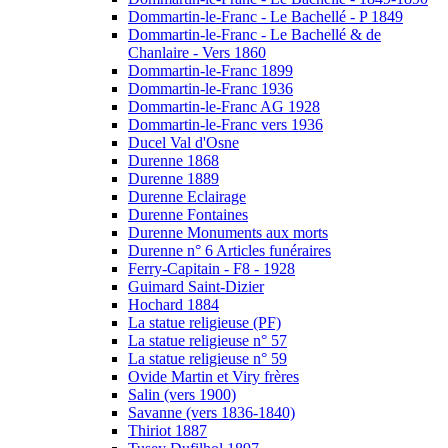
Dommartin-le-Franc - Le Bachellé - P 1849
Dommartin-le-Franc - Le Bachellé & de
Chanlaire - Vers 1860
Dommartin-le-Franc 1899
Dommartin-le-Franc 1936
Dommartin-le-Franc AG 1928
Dommartin-le-Franc vers 1936
Ducel Val d'Osne
Durenne 1868
Durenne 1889
Durenne Eclairage
Durenne Fontaines
Durenne Monuments aux morts
Durenne n° 6 Articles funéraires
Ferry-Capitain - F8 - 1928
Guimard Saint-Dizier
Hochard 1884
La statue religieuse (PF)
La statue religieuse n° 57
La statue religieuse n° 59
Ovide Martin et Viry frères
Salin (vers 1900)
Savanne (vers 1836-1840)
Thiriot 1887