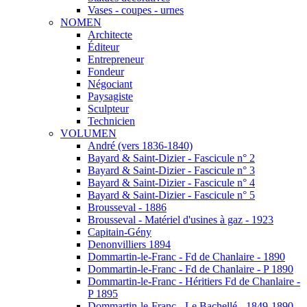
Vases - coupes - urnes
NOMEN
Architecte
Éditeur
Entrepreneur
Fondeur
Négociant
Paysagiste
Sculpteur
Technicien
VOLUMEN
André (vers 1836-1840)
Bayard & Saint-Dizier - Fascicule n° 2
Bayard & Saint-Dizier - Fascicule n° 3
Bayard & Saint-Dizier - Fascicule n° 4
Bayard & Saint-Dizier - Fascicule n° 5
Brousseval - 1886
Brousseval - Matériel d'usines à gaz - 1923
Capitain-Gény
Denonvilliers 1894
Dommartin-le-Franc - Fd de Chanlaire - 1890
Dommartin-le-Franc - Fd de Chanlaire - P 1890
Dommartin-le-Franc - Héritiers Fd de Chanlaire -
P 1895
Dommartin-le-Franc - Le Bachellé - 1849-1890