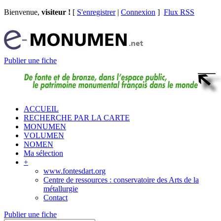
Bienvenue,
visiteur !
[
S'enregistrer
|
Connexion
]
Flux RSS
Publier une fiche
ACCUEIL
RECHERCHE PAR LA CARTE
MONUMEN
VOLUMEN
NOMEN
Ma sélection
+
www.fontesdart.org
Centre de ressources : conservatoire des Arts de la
métallurgie
Contact
Publier une fiche