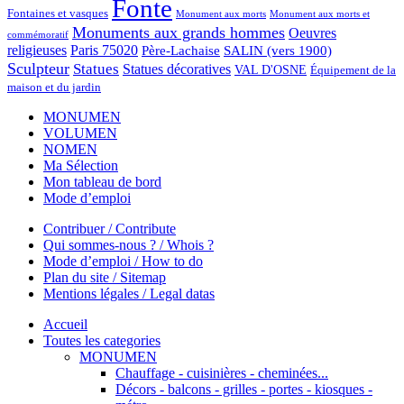
Fonte
Fontaines et vasques
Monument aux morts et
Monument aux morts
Monuments aux grands hommes
Oeuvres
commémoratif
religieuses
Paris 75020
Père-Lachaise
SALIN (vers 1900)
Sculpteur
Statues
Statues décoratives
VAL D'OSNE
Équipement de la
maison et du jardin
MONUMEN
VOLUMEN
NOMEN
Ma Sélection
Mon tableau de bord
Mode d’emploi
Contribuer / Contribute
Qui sommes-nous ? / Whois ?
Mode d’emploi / How to do
Plan du site / Sitemap
Mentions légales / Legal datas
Accueil
Toutes les categories
MONUMEN
Chauffage - cuisinières - cheminées...
Décors - balcons - grilles - portes - kiosques -