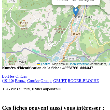
Leaflet
|
Map data ©
OpenStreetMap
contributors,
C
Numéro d'identification de la fiche :
4855d7661ddd4f47
Bort-les-Orgues
(19110)
Bronze
Corrèze
Groupe
GRUET
ROGER-BLOCHE
3145 vues au total, 0 vues aujourd'hui
Ces fiches peuvent aussi vous intéresser :