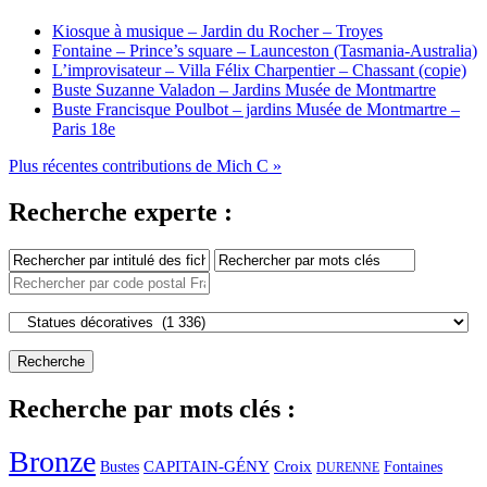
Kiosque à musique – Jardin du Rocher – Troyes
Fontaine – Prince’s square – Launceston (Tasmania-Australia)
L’improvisateur – Villa Félix Charpentier – Chassant (copie)
Buste Suzanne Valadon – Jardins Musée de Montmartre
Buste Francisque Poulbot – jardins Musée de Montmartre –
Paris 18e
Plus récentes contributions de Mich C »
Recherche experte :
Recherche par mots clés :
Bronze
CAPITAIN-GÉNY
Bustes
Croix
Fontaines
DURENNE