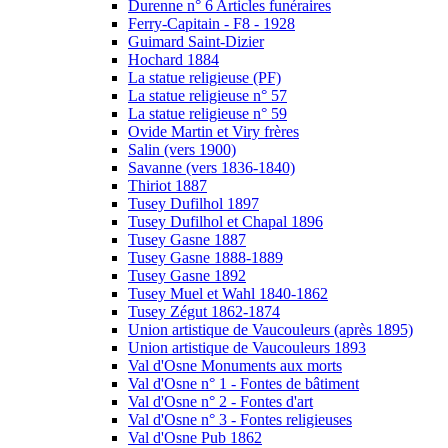
Durenne n° 6 Articles funéraires
Ferry-Capitain - F8 - 1928
Guimard Saint-Dizier
Hochard 1884
La statue religieuse (PF)
La statue religieuse n° 57
La statue religieuse n° 59
Ovide Martin et Viry frères
Salin (vers 1900)
Savanne (vers 1836-1840)
Thiriot 1887
Tusey Dufilhol 1897
Tusey Dufilhol et Chapal 1896
Tusey Gasne 1887
Tusey Gasne 1888-1889
Tusey Gasne 1892
Tusey Muel et Wahl 1840-1862
Tusey Zégut 1862-1874
Union artistique de Vaucouleurs (après 1895)
Union artistique de Vaucouleurs 1893
Val d'Osne Monuments aux morts
Val d'Osne n° 1 - Fontes de bâtiment
Val d'Osne n° 2 - Fontes d'art
Val d'Osne n° 3 - Fontes religieuses
Val d'Osne Pub 1862