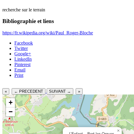
recherche sur le terrain
Bibliographie et liens
https://fr.wikipedia.org/wiki/Paul_Roger-Bloche
Facebook
Twitter
Google+
LinkedIn
Pinterest
Email
Print
«
← PRECEDENT
SUIVANT →
»
+
−
×
L’Enfant – Bort-les-Orgues