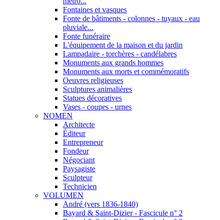
métro...
Fontaines et vasques
Fonte de bâtiments - colonnes - tuyaux - eau
pluviale...
Fonte funéraire
L'équipement de la maison et du jardin
Lampadaire - torchères - candélabres
Monuments aux grands hommes
Monuments aux morts et commémoratifs
Oeuvres religieuses
Sculptures animalières
Statues décoratives
Vases - coupes - urnes
NOMEN
Architecte
Éditeur
Entrepreneur
Fondeur
Négociant
Paysagiste
Sculpteur
Technicien
VOLUMEN
André (vers 1836-1840)
Bayard & Saint-Dizier - Fascicule n° 2