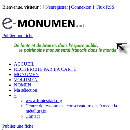
Bienvenue,
visiteur !
[
S'enregistrer
|
Connexion
]
Flux RSS
Publier une fiche
ACCUEIL
RECHERCHE PAR LA CARTE
MONUMEN
VOLUMEN
NOMEN
Ma sélection
+
www.fontesdart.org
Centre de ressources : conservatoire des Arts de la
métallurgie
Contact
Publier une fiche