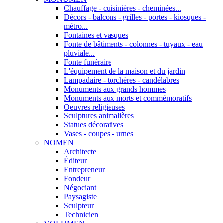
Chauffage - cuisinières - cheminées...
Décors - balcons - grilles - portes - kiosques -
métro...
Fontaines et vasques
Fonte de bâtiments - colonnes - tuyaux - eau
pluviale...
Fonte funéraire
L'équipement de la maison et du jardin
Lampadaire - torchères - candélabres
Monuments aux grands hommes
Monuments aux morts et commémoratifs
Oeuvres religieuses
Sculptures animalières
Statues décoratives
Vases - coupes - urnes
NOMEN
Architecte
Éditeur
Entrepreneur
Fondeur
Négociant
Paysagiste
Sculpteur
Technicien