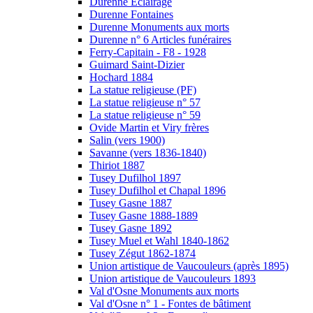
Durenne Eclairage
Durenne Fontaines
Durenne Monuments aux morts
Durenne n° 6 Articles funéraires
Ferry-Capitain - F8 - 1928
Guimard Saint-Dizier
Hochard 1884
La statue religieuse (PF)
La statue religieuse n° 57
La statue religieuse n° 59
Ovide Martin et Viry frères
Salin (vers 1900)
Savanne (vers 1836-1840)
Thiriot 1887
Tusey Dufilhol 1897
Tusey Dufilhol et Chapal 1896
Tusey Gasne 1887
Tusey Gasne 1888-1889
Tusey Gasne 1892
Tusey Muel et Wahl 1840-1862
Tusey Zégut 1862-1874
Union artistique de Vaucouleurs (après 1895)
Union artistique de Vaucouleurs 1893
Val d'Osne Monuments aux morts
Val d'Osne n° 1 - Fontes de bâtiment