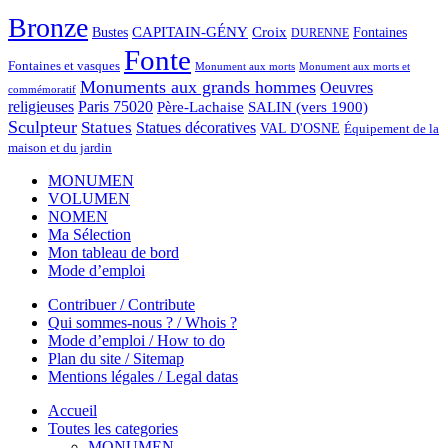
Bronze
CAPITAIN-GÉNY
Bustes
Croix
Fontaines
DURENNE
Fonte
Fontaines et vasques
Monument aux morts et
Monument aux morts
Monuments aux grands hommes
Oeuvres
commémoratif
religieuses
Paris 75020
Père-Lachaise
SALIN (vers 1900)
Sculpteur
Statues
Statues décoratives
VAL D'OSNE
Équipement de la
maison et du jardin
MONUMEN
VOLUMEN
NOMEN
Ma Sélection
Mon tableau de bord
Mode d’emploi
Contribuer / Contribute
Qui sommes-nous ? / Whois ?
Mode d’emploi / How to do
Plan du site / Sitemap
Mentions légales / Legal datas
Accueil
Toutes les categories
MONUMEN