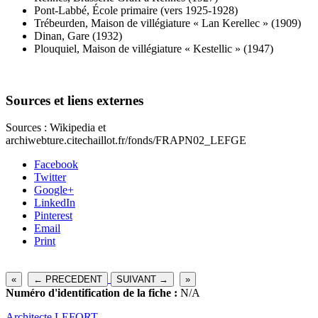
Pont-Labbé, École primaire (vers 1925-1928)
Trébeurden, Maison de villégiature « Lan Kerellec » (1909)
Dinan, Gare (1932)
Plouquiel, Maison de villégiature « Kestellic » (1947)
Sources et liens externes
Sources : Wikipedia et
archiwebture.citechaillot.fr/fonds/FRAPN02_LEFGE
Facebook
Twitter
Google+
LinkedIn
Pinterest
Email
Print
«
← PRECEDENT
SUIVANT →
»
Numéro d'identification de la fiche :
N/A
Architecte
LEFORT