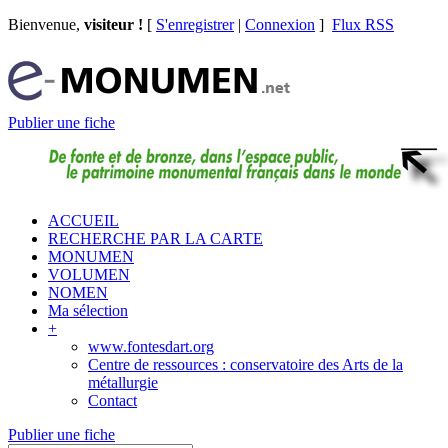
Bienvenue,
visiteur !
[
S'enregistrer
|
Connexion
]
Flux RSS
Publier une fiche
ACCUEIL
RECHERCHE PAR LA CARTE
MONUMEN
VOLUMEN
NOMEN
Ma sélection
+
www.fontesdart.org
Centre de ressources : conservatoire des Arts de la
métallurgie
Contact
Publier une fiche