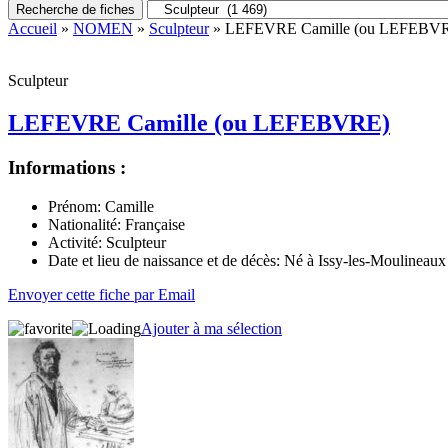
Recherche de fiches
Accueil
»
NOMEN
»
Sculpteur
» LEFEVRE Camille (ou LEFEBV
Sculpteur
LEFEVRE Camille (ou LEFEBVRE)
Informations :
Prénom:
Camille
Nationalité:
Française
Activité:
Sculpteur
Date et lieu de naissance et de décès:
Né à Issy-les-Moulineaux 
Envoyer cette fiche par Email
Ajouter à ma sélection