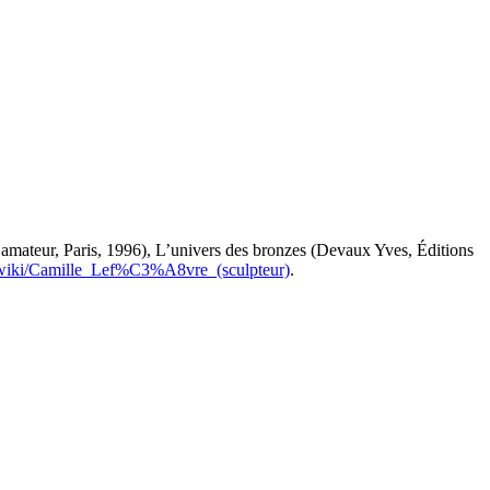
 l’amateur, Paris, 1996), L’univers des bronzes (Devaux Yves, Éditions
rg/wiki/Camille_Lef%C3%A8vre_(sculpteur)
.