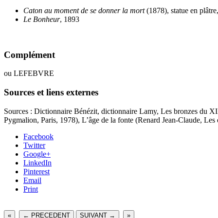
Caton au moment de se donner la mort
(1878), statue en plâtr
Le Bonheur
, 1893
Complément
ou LEFEBVRE
Sources et liens externes
Sources : Dictionnaire Bénézit, dictionnaire Lamy, Les bronzes du XIXe
Pygmalion, Paris, 1978), L’âge de la fonte (Renard Jean-Claude, Les é
Facebook
Twitter
Google+
LinkedIn
Pinterest
Email
Print
«
← PRECEDENT
SUIVANT →
»