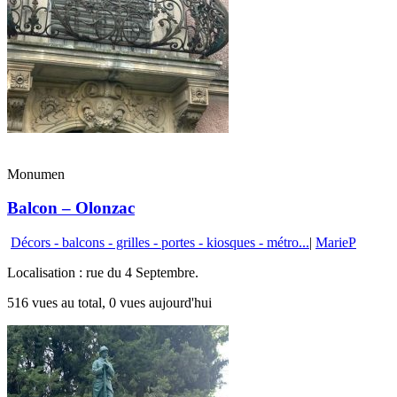
Monumen
Balcon – Olonzac
Décors - balcons - grilles - portes - kiosques - métro...
|
MarieP
Localisation : rue du 4 Septembre.
516 vues au total, 0 vues aujourd'hui