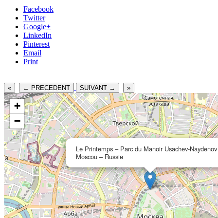
Facebook
Twitter
Google+
LinkedIn
Pinterest
Email
Print
«
← PRECEDENT
SUIVANT →
»
+
−
Le Printemps – Parc du Manoir Usachev-Naydenov
Moscou – Russie