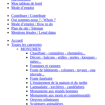
Mon tableau de bord
Mode d’emploi
Contribuer / Contribute
Qui sommes-nous ? / Whois ?
Mode d’emploi / How to do
Plan du site / Sitemap
Mentions légales / Legal datas
Accueil
Toutes les categories
MONUMEN
Chauffage - cuisinières - cheminées...
Décors - balcons - grilles - portes - kiosques -
métro...
Fontaines et vasques
Fonte de bâtiments - colonnes - tuyaux - eau
pluviale...
Fonte funéraire
L'équipement de la maison et du jardin
Lampadaire - torchères - candélabres
Monuments aux grands hommes
Monuments aux morts et commémoratifs
Oeuvres religieuses
Sculptures animalières