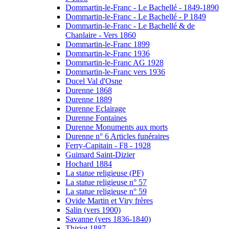
Dommartin-le-Franc - Le Bachellé - 1849-1890
Dommartin-le-Franc - Le Bachellé - P 1849
Dommartin-le-Franc - Le Bachellé & de
Chanlaire - Vers 1860
Dommartin-le-Franc 1899
Dommartin-le-Franc 1936
Dommartin-le-Franc AG 1928
Dommartin-le-Franc vers 1936
Ducel Val d'Osne
Durenne 1868
Durenne 1889
Durenne Eclairage
Durenne Fontaines
Durenne Monuments aux morts
Durenne n° 6 Articles funéraires
Ferry-Capitain - F8 - 1928
Guimard Saint-Dizier
Hochard 1884
La statue religieuse (PF)
La statue religieuse n° 57
La statue religieuse n° 59
Ovide Martin et Viry frères
Salin (vers 1900)
Savanne (vers 1836-1840)
Thiriot 1887