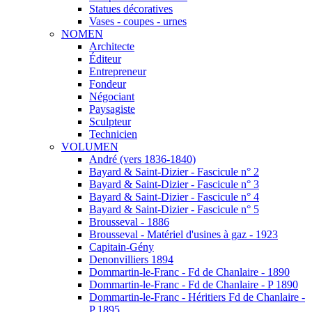
Statues décoratives
Vases - coupes - urnes
NOMEN
Architecte
Éditeur
Entrepreneur
Fondeur
Négociant
Paysagiste
Sculpteur
Technicien
VOLUMEN
André (vers 1836-1840)
Bayard & Saint-Dizier - Fascicule n° 2
Bayard & Saint-Dizier - Fascicule n° 3
Bayard & Saint-Dizier - Fascicule n° 4
Bayard & Saint-Dizier - Fascicule n° 5
Brousseval - 1886
Brousseval - Matériel d'usines à gaz - 1923
Capitain-Gény
Denonvilliers 1894
Dommartin-le-Franc - Fd de Chanlaire - 1890
Dommartin-le-Franc - Fd de Chanlaire - P 1890
Dommartin-le-Franc - Héritiers Fd de Chanlaire -
P 1895