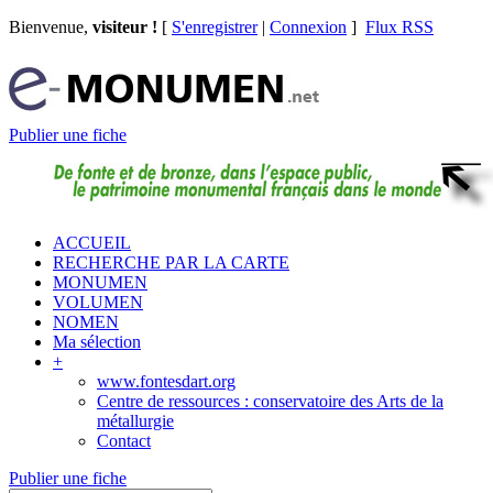
Bienvenue,
visiteur !
[
S'enregistrer
|
Connexion
]
Flux RSS
Publier une fiche
ACCUEIL
RECHERCHE PAR LA CARTE
MONUMEN
VOLUMEN
NOMEN
Ma sélection
+
www.fontesdart.org
Centre de ressources : conservatoire des Arts de la
métallurgie
Contact
Publier une fiche