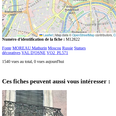
Leaflet
|
Map data ©
OpenStreetMap
contributors,
C
Numéro d'identification de la fiche :
M12822
Fonte
MOREAU Mathurin
Moscou
Russie
Statues
décoratives
VAL D'OSNE
VO2_PL571
1540 vues au total, 0 vues aujourd'hui
Ces fiches peuvent aussi vous intéresser :