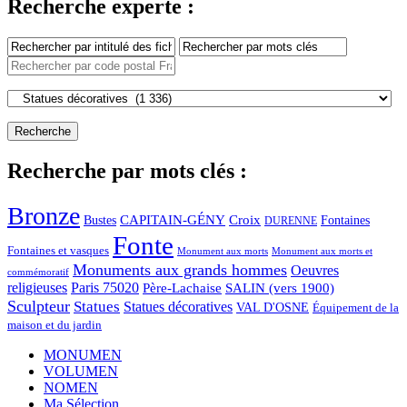
Recherche experte :
Recherche par mots clés :
Bronze
CAPITAIN-GÉNY
Bustes
Croix
Fontaines
DURENNE
Fonte
Fontaines et vasques
Monument aux morts et
Monument aux morts
Monuments aux grands hommes
Oeuvres
commémoratif
religieuses
Paris 75020
Père-Lachaise
SALIN (vers 1900)
Sculpteur
Statues
Statues décoratives
VAL D'OSNE
Équipement de la
maison et du jardin
MONUMEN
VOLUMEN
NOMEN
Ma Sélection