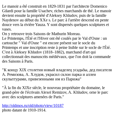
Le manoir a été construit en 1829-1831 par l'architecte Domenico
Gilardi pour la famille Usachev, riches marchands de thé. Le manoir
devient ensuite la propriété d'Aleksey Khludov, puis de la famille
Naydenov au début du XXe s. Le parc à l'arrière descend en pente
douce vers la rivière Yauza. Y sont dispersés quelques sculptures et
vases.
On y retrouve trois Saisons de Mathurin Moreau.
Le Printemps, l'Été et l'Hiver ont été coulés par le Val d'Osne : un
cartouche " Val d'Osne " est encore présent sur le socle du
Printemps et une inscription reste à peine lisible sur le socle de l'Été.
C'est à Aleksey Khludov (1818–1882), marchand d'art qui
collectionnait des manuscrits médiévaux, que l'on doit la commande
des Saisons à Paris.
"К концу XIX столетия новый владелец усадьбы, дед писателя
А. Ремизова, А. Хлудов, украсил склон парка и аллеи
скульптурами, привезенными им из Парижа"
"À la fin du XIXe siècle, le nouveau propriétaire du domaine, le
grand-père de l'écrivain Alexeï Remizov, A. Khludov, orne le parc
avec des sculptures amenées de Paris."
http://oldmos.ru/old/photo/view/10187
photo datant de 1910-1914.