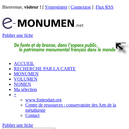
Bienvenue,
visiteur !
[
S'enregistrer
|
Connexion
]
Flux RSS
Publier une fiche
ACCUEIL
RECHERCHE PAR LA CARTE
MONUMEN
VOLUMEN
NOMEN
Ma sélection
+
www.fontesdart.org
Centre de ressources : conservatoire des Arts de la
métallurgie
Contact
Publier une fiche