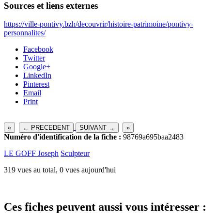
Sources et liens externes
https://ville-pontivy.bzh/decouvrir/histoire-patrimoine/pontivy-
personnalites/
Facebook
Twitter
Google+
LinkedIn
Pinterest
Email
Print
«
← PRECEDENT
SUIVANT →
»
Numéro d'identification de la fiche :
98769a695baa2483
LE GOFF Joseph
Sculpteur
319 vues au total, 0 vues aujourd'hui
Ces fiches peuvent aussi vous intéresser :