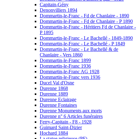
Capitain-Gény
Denonvilliers 1894
Dommartin-le-Franc - Fd de Chanlaire - 1890
Dommartin-le-Franc - Fd de Chanlaire - P 1890
Dommartin-le-Franc - Héritiers Fd de Chanlaire -
P 1895
Dommartin-le-Franc - Le Bachellé - 1849-1890
Dommartin-le-Franc - Le Bachellé - P 1849
Dommartin-le-Franc - Le Bachellé & de
Chanlaire - Vers 1860
Dommartin-le-Franc 1899
Dommartin-le-Franc 1936
Dommartin-le-Franc AG 1928
Dommartin-le-Franc vers 1936
Ducel Val d'Osne
Durenne 1868
Durenne 1889
Durenne Eclairage
Durenne Fontaines
Durenne Monuments aux morts
Durenne n° 6 Articles funéraires
Ferry-Capitain - F8 - 1928
Guimard Saint-Dizier
Hochard 1884
La statue religieuse (PF)