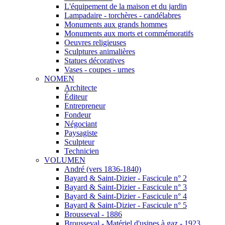
L'équipement de la maison et du jardin
Lampadaire - torchères - candélabres
Monuments aux grands hommes
Monuments aux morts et commémoratifs
Oeuvres religieuses
Sculptures animalières
Statues décoratives
Vases - coupes - urnes
NOMEN
Architecte
Éditeur
Entrepreneur
Fondeur
Négociant
Paysagiste
Sculpteur
Technicien
VOLUMEN
André (vers 1836-1840)
Bayard & Saint-Dizier - Fascicule n° 2
Bayard & Saint-Dizier - Fascicule n° 3
Bayard & Saint-Dizier - Fascicule n° 4
Bayard & Saint-Dizier - Fascicule n° 5
Brousseval - 1886
Brousseval - Matériel d'usines à gaz - 1923