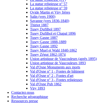
La statue religieuse n° 57
La statue religieuse n° 59
Ovide Martin et Viry frères
Salin (vers 1900)
Savanne (vers 1836-1840)
Thiriot 1887
Tusey Dufilhol 1897
Tusey Dufilhol et Chapal 1896
Tusey Gasne 1887
Tusey Gasne 1888-1889
Tusey Gasne 1892
Tusey Muel et Wahl 1840-1862
Tusey Zégut 1862-1874
Union artistique de Vaucouleurs (après 1895)
Union artistique de Vaucouleurs 1893
Val d'Osne Monuments aux morts
Val d'Osne n° 1 - Fontes de bâtiment
Val d'Osne n° 2 - Fontes d'art
Val d'Osne n° 3 - Fontes religieuses
Val d'Osne Pub 1862
Viry 1893
Contactez-nous
Recherche géographique
Ressources presse