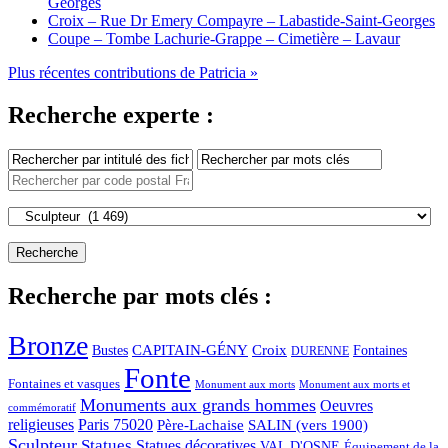
Georges
Croix – Rue Dr Emery Compayre – Labastide-Saint-Georges
Coupe – Tombe Lachurie-Grappe – Cimetière – Lavaur
Plus récentes contributions de Patricia »
Recherche experte :
Recherche par mots clés :
Bronze
CAPITAIN-GÉNY
Bustes
Croix
Fontaines
DURENNE
Fonte
Fontaines et vasques
Monument aux morts et
Monument aux morts
Monuments aux grands hommes
Oeuvres
commémoratif
religieuses
Paris 75020
Père-Lachaise
SALIN (vers 1900)
Sculpteur
Statues
Statues décoratives
VAL D'OSNE
Équipement de la