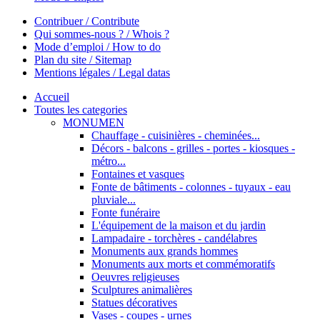
Contribuer / Contribute
Qui sommes-nous ? / Whois ?
Mode d’emploi / How to do
Plan du site / Sitemap
Mentions légales / Legal datas
Accueil
Toutes les categories
MONUMEN
Chauffage - cuisinières - cheminées...
Décors - balcons - grilles - portes - kiosques -
métro...
Fontaines et vasques
Fonte de bâtiments - colonnes - tuyaux - eau
pluviale...
Fonte funéraire
L'équipement de la maison et du jardin
Lampadaire - torchères - candélabres
Monuments aux grands hommes
Monuments aux morts et commémoratifs
Oeuvres religieuses
Sculptures animalières
Statues décoratives
Vases - coupes - urnes