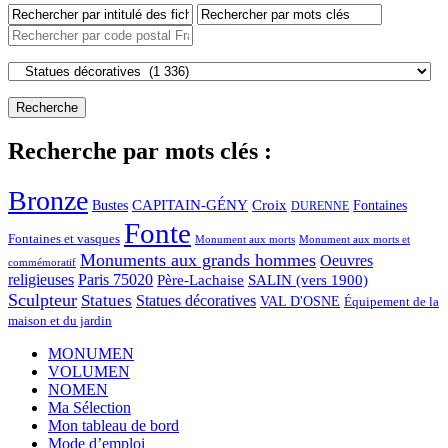
Recherche par mots clés :
Bronze
CAPITAIN-GÉNY
Bustes
Croix
Fontaines
DURENNE
Fonte
Fontaines et vasques
Monument aux morts et
Monument aux morts
Monuments aux grands hommes
Oeuvres
commémoratif
religieuses
Paris 75020
Père-Lachaise
SALIN (vers 1900)
Sculpteur
Statues
Statues décoratives
VAL D'OSNE
Équipement de la
maison et du jardin
MONUMEN
VOLUMEN
NOMEN
Ma Sélection
Mon tableau de bord
Mode d’emploi