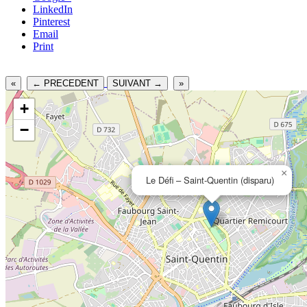
LinkedIn
Pinterest
Email
Print
«
← PRECEDENT
SUIVANT →
»
+
−
×
Le Défi – Saint-Quentin (disparu)