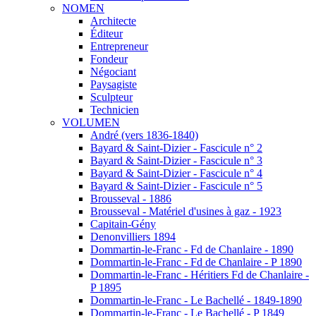
NOMEN
Architecte
Éditeur
Entrepreneur
Fondeur
Négociant
Paysagiste
Sculpteur
Technicien
VOLUMEN
André (vers 1836-1840)
Bayard & Saint-Dizier - Fascicule n° 2
Bayard & Saint-Dizier - Fascicule n° 3
Bayard & Saint-Dizier - Fascicule n° 4
Bayard & Saint-Dizier - Fascicule n° 5
Brousseval - 1886
Brousseval - Matériel d'usines à gaz - 1923
Capitain-Gény
Denonvilliers 1894
Dommartin-le-Franc - Fd de Chanlaire - 1890
Dommartin-le-Franc - Fd de Chanlaire - P 1890
Dommartin-le-Franc - Héritiers Fd de Chanlaire -
P 1895
Dommartin-le-Franc - Le Bachellé - 1849-1890
Dommartin-le-Franc - Le Bachellé - P 1849