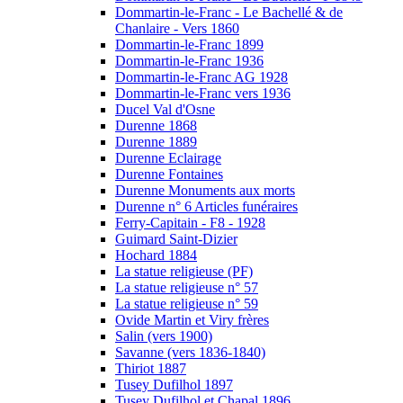
Dommartin-le-Franc - Le Bachellé & de
Chanlaire - Vers 1860
Dommartin-le-Franc 1899
Dommartin-le-Franc 1936
Dommartin-le-Franc AG 1928
Dommartin-le-Franc vers 1936
Ducel Val d'Osne
Durenne 1868
Durenne 1889
Durenne Eclairage
Durenne Fontaines
Durenne Monuments aux morts
Durenne n° 6 Articles funéraires
Ferry-Capitain - F8 - 1928
Guimard Saint-Dizier
Hochard 1884
La statue religieuse (PF)
La statue religieuse n° 57
La statue religieuse n° 59
Ovide Martin et Viry frères
Salin (vers 1900)
Savanne (vers 1836-1840)
Thiriot 1887
Tusey Dufilhol 1897
Tusey Dufilhol et Chapal 1896