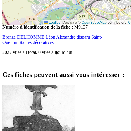
Leaflet
|
Map data ©
OpenStreetMap
contributors,
C
Numéro d'identification de la fiche :
M9137
Bronze
DELHOMME Léon Alexandre
disparu
Saint-
Quentin
Statues décoratives
2027 vues au total, 0 vues aujourd'hui
Ces fiches peuvent aussi vous intéresser :