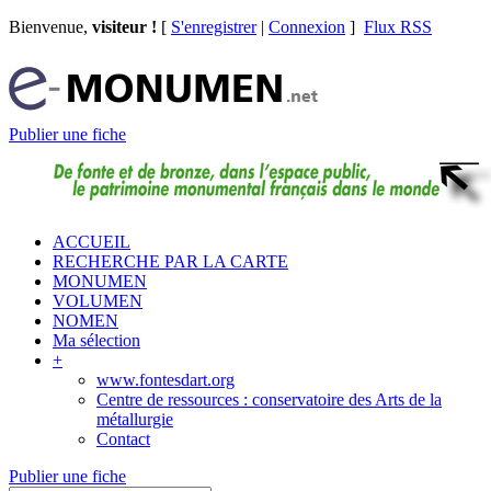
Bienvenue,
visiteur !
[
S'enregistrer
|
Connexion
]
Flux RSS
Publier une fiche
ACCUEIL
RECHERCHE PAR LA CARTE
MONUMEN
VOLUMEN
NOMEN
Ma sélection
+
www.fontesdart.org
Centre de ressources : conservatoire des Arts de la
métallurgie
Contact
Publier une fiche