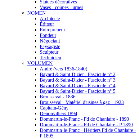
Statues décoratives
Vases - coupes - urnes
NOMEN
Architecte
Éditeur
Entrepreneur
Fondeur
Négociant
Paysagiste
Sculpteur
Technicien
VOLUMEN
André (vers 1836-1840)
Bayard & Saint-Dizier - Fascicule n° 2
Bayard & Saint-Dizier - Fascicule n° 3
Bayard & Saint-Dizier - Fascicule n° 4
Bayard & Saint-Dizier - Fascicule n° 5
Brousseval - 1886
Brousseval - Matériel d'usines à gaz - 1923
Capitain-Gény
Denonvilliers 1894
Dommartin-le-Franc - Fd de Chanlaire - 1890
Dommartin-le-Franc - Fd de Chanlaire - P 1890
Dommartin-le-Franc - Héritiers Fd de Chanlaire -
P 1895