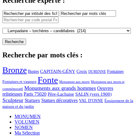
Recherche experte :
Recherche par mots clés :
Bronze
CAPITAIN-GÉNY
Bustes
Croix
Fontaines
DURENNE
Fonte
Fontaines et vasques
Monument aux morts et
Monument aux morts
Monuments aux grands hommes
Oeuvres
commémoratif
religieuses
Paris 75020
Père-Lachaise
SALIN (vers 1900)
Sculpteur
Statues
Statues décoratives
VAL D'OSNE
Équipement de la
maison et du jardin
MONUMEN
VOLUMEN
NOMEN
Ma Sélection