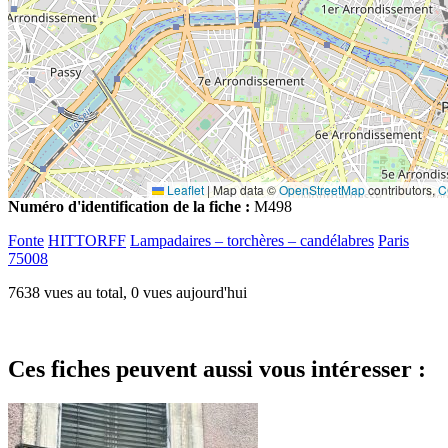
Leaflet
|
Map data ©
OpenStreetMap
contributors,
C
Numéro d'identification de la fiche :
M498
Fonte
HITTORFF
Lampadaires – torchères – candélabres
Paris
75008
7638 vues au total, 0 vues aujourd'hui
Ces fiches peuvent aussi vous intéresser :