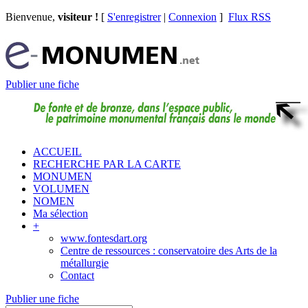
Bienvenue,
visiteur !
[
S'enregistrer
|
Connexion
]
Flux RSS
Publier une fiche
ACCUEIL
RECHERCHE PAR LA CARTE
MONUMEN
VOLUMEN
NOMEN
Ma sélection
+
www.fontesdart.org
Centre de ressources : conservatoire des Arts de la
métallurgie
Contact
Publier une fiche