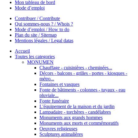
Mon tableau de bord
Mode d’emploi
Contribuer / Contribute
Qui sommes-nous ? / Whois ?
Mode d’emploi / How to do
Plan du site / Sitemap
Mentions légales / Legal datas
Accueil
Toutes les categories
MONUMEN
Chauffage - cuisinières - cheminées...
Décors - balcons - grilles - portes - kiosques -
métro...
Fontaines et vasques
Fonte de bâtiments - colonnes - tuyaux - eau
pluviale...
Fonte funéraire
L'équipement de la maison et du jardin
Lampadaire - torchères - candélabres
Monuments aux grands hommes
Monuments aux morts et commémoratifs
Oeuvres religieuses
Sculptures animalières