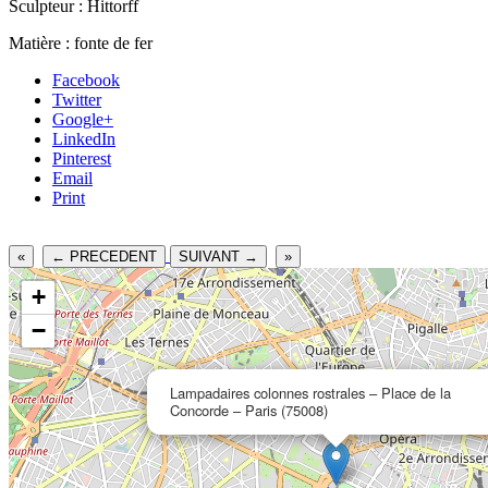
Sculpteur : Hittorff
Matière : fonte de fer
Facebook
Twitter
Google+
LinkedIn
Pinterest
Email
Print
«
← PRECEDENT
SUIVANT →
»
+
−
Lampadaires colonnes rostrales – Place de la
Concorde – Paris (75008)