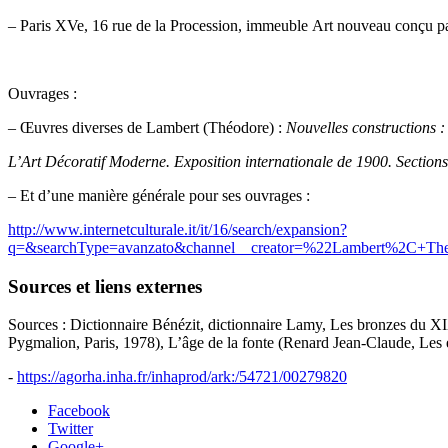
– Paris XVe, 16 rue de la Procession, immeuble Art nouveau conçu pa
Ouvrages :
– Œuvres diverses de Lambert (Théodore) :
Nouvelles constructions :
L’Art Décoratif Moderne. Exposition internationale de 1900. Sections 
– Et d’une manière générale pour ses ouvrages :
http://www.internetculturale.it/it/16/search/expansion?
q=&searchType=avanzato&channel__creator=%22Lambert%2C+Th
Sources et liens externes
Sources : Dictionnaire Bénézit, dictionnaire Lamy, Les bronzes du XIXe
Pygmalion, Paris, 1978), L’âge de la fonte (Renard Jean-Claude, Les é
-
https://agorha.inha.fr/inhaprod/ark:/54721/00279820
Facebook
Twitter
Google+