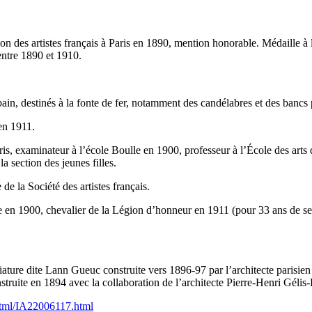
on des artistes français à Paris en 1890, mention honorable. Médaille à
entre 1890 et 1910.
n, destinés à la fonte de fer, notamment des candélabres et des bancs 
en 1911.
is, examinateur à l’école Boulle en 1900, professeur à l’École des arts 
 section des jeunes filles.
 la Société des artistes français.
e en 1900, chevalier de la Légion d’honneur en 1911 (pour 33 ans de ser
iature dite Lann Gueuc construite vers 1896-97 par l’architecte parisien
onstruite en 1894 avec la collaboration de l’architecte Pierre-Henri Gél
a/html/IA22006117.html