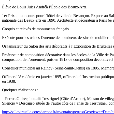
Élève de Louis Jules Andréà l’École des Beaux-Arts.
1er Prix au concours pour l’hôtel de ville de Besançon. Expose au Sal
nationale des Beaux-arts en 1890. Architecte et décorateur à Paris 6e 
Croquis et relevés de monuments français.
Exécute pour les usines Durenne de nombreux dessins de mobilier urbai
Organisateur du Salon des arts décoratifs à l’Exposition de Bruxelles 
Professeur de composition décorative dans les écoles de la Ville de Par
composition de l’ornement, puis en 1913 de composition décorative à la
Conseiller municipal au Raincy (Seine-Saint-Denis) en 1895. Membre de
Officier d’Académie en janvier 1895, officier de l’Instruction publiqu
en 1938.
Quelques réalisations :
– Perros-Guirec, lieu-dit Trestrignel (Côte d’Armor), Maison de villég
Silencio y Descanso située de l’autre côté de l’anse de Trestrignel, c
http://sallevirtuelle.cotesdarmor.fr/inventaire/perros/Geoviewer/Dat