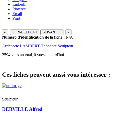
LinkedIn
Pinterest
Email
Print
«
← PRECEDENT
SUIVANT →
»
Numéro d'identification de la fiche :
N/A
Architecte
LAMBERT Théodore
Sculpteur
2594 vues au total, 0 vues aujourd'hui
Ces fiches peuvent aussi vous intéresser :
Sculpteur
DERVILLE Alfred