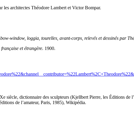
r les architectes Théodore Lambert et Victor Bompar.
 bow-window, loggia, tourelles, avant-corps, relevés et dessinés par T
française et étrangère.
1900.
eodore%22&channel__contributor=%22Lambert%2C+Theodore%22&
 siècle, dictionnaire des sculpteurs (Kjellbert Pierre, les Éditions de
ditions de l’amateur, Paris, 1985), Wikipédia.