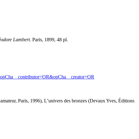
héodore Lambert
. Paris, 1899, 48 pl.
opCha__contributor=OR&opCha__creator=OR
 l’amateur, Paris, 1996), L’univers des bronzes (Devaux Yves, Éditions