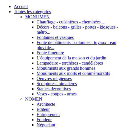
Accueil
Toutes les categories
MONUMEN
Chauffage - cuisinières - cheminées...
Décors - balcons - grilles - portes - kiosques -
métro...
Fontaines et vasques
Fonte de bâtiments - colonnes - tuyaux - eau
pluviale...
Fonte funéraire
L'équipement de la maison et du jardin
Lampadaire - torchères - candélabres
Monuments aux grands hommes
Monuments aux morts et commémoratifs
Oeuvres religieuses
Sculptures animalières
Statues décoratives
Vases - coupes - urnes
NOMEN
Architecte
Éditeur
Entrepreneur
Fondeur
Négociant