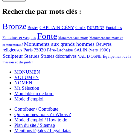
Recherche par mots clés :
Bronze
CAPITAIN-GÉNY
Bustes
Croix
Fontaines
DURENNE
Fonte
Fontaines et vasques
Monument aux morts et
Monument aux morts
Monuments aux grands hommes
Oeuvres
commémoratif
religieuses
Paris 75020
Père-Lachaise
SALIN (vers 1900)
Sculpteur
Statues
Statues décoratives
VAL D'OSNE
Équipement de la
maison et du jardin
MONUMEN
VOLUMEN
NOMEN
Ma Sélection
Mon tableau de bord
Mode d’emploi
Contribuer / Contribute
Qui sommes-nous ? / Whois ?
Mode d’emploi / How to do
Plan du site / Sitemap
Mentions légales / Legal datas