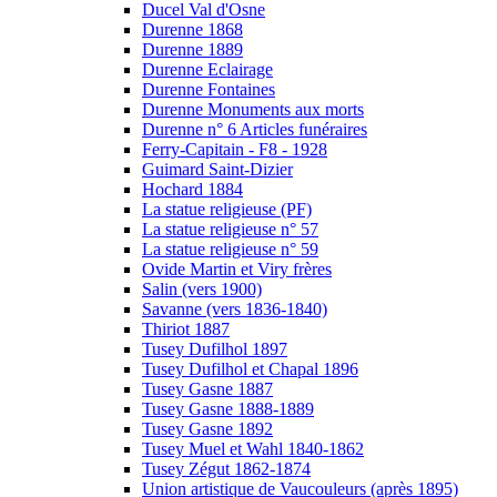
Ducel Val d'Osne
Durenne 1868
Durenne 1889
Durenne Eclairage
Durenne Fontaines
Durenne Monuments aux morts
Durenne n° 6 Articles funéraires
Ferry-Capitain - F8 - 1928
Guimard Saint-Dizier
Hochard 1884
La statue religieuse (PF)
La statue religieuse n° 57
La statue religieuse n° 59
Ovide Martin et Viry frères
Salin (vers 1900)
Savanne (vers 1836-1840)
Thiriot 1887
Tusey Dufilhol 1897
Tusey Dufilhol et Chapal 1896
Tusey Gasne 1887
Tusey Gasne 1888-1889
Tusey Gasne 1892
Tusey Muel et Wahl 1840-1862
Tusey Zégut 1862-1874
Union artistique de Vaucouleurs (après 1895)