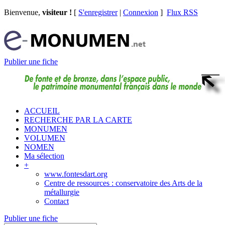
Bienvenue,
visiteur !
[
S'enregistrer
|
Connexion
]
Flux RSS
Publier une fiche
ACCUEIL
RECHERCHE PAR LA CARTE
MONUMEN
VOLUMEN
NOMEN
Ma sélection
+
www.fontesdart.org
Centre de ressources : conservatoire des Arts de la
métallurgie
Contact
Publier une fiche