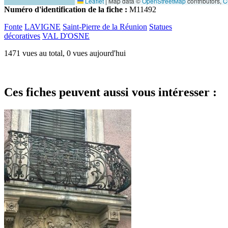
Leaflet
|
Map data ©
OpenStreetMap
contributors,
C
Numéro d'identification de la fiche :
M11492
Fonte
LAVIGNE
Saint-Pierre de la Réunion
Statues
décoratives
VAL D'OSNE
1471 vues au total, 0 vues aujourd'hui
Ces fiches peuvent aussi vous intéresser :